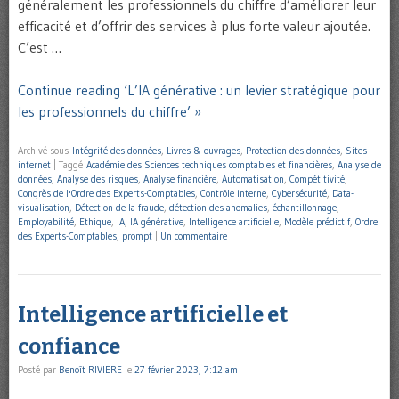
généralement les professionnels du chiffre d’améliorer leur
efficacité et d’offrir des services à plus forte valeur ajoutée.
C’est …
Continue reading ‘L’IA générative : un levier stratégique pour
les professionnels du chiffre’ »
Archivé sous
Intégrité des données
,
Livres & ouvrages
,
Protection des données
,
Sites
internet
|
Taggé
Académie des Sciences techniques comptables et financières
,
Analyse de
données
,
Analyse des risques
,
Analyse financière
,
Automatisation
,
Compétitivité
,
Congrès de l'Ordre des Experts-Comptables
,
Contrôle interne
,
Cybersécurité
,
Data-
visualisation
,
Détection de la fraude
,
détection des anomalies
,
échantillonnage
,
Employabilité
,
Ethique
,
IA
,
IA générative
,
Intelligence artificielle
,
Modèle prédictif
,
Ordre
des Experts-Comptables
,
prompt
|
Un commentaire
Intelligence artificielle et
confiance
Posté par
Benoît RIVIERE
le
27 février 2023, 7:12 am