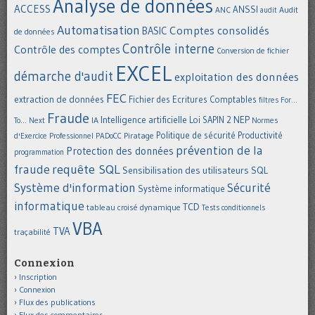
Analyse de données
ACCESS
ANSSI
Audit
ANC
audit
Automatisation
Comptes consolidés
BASIC
de données
Contrôle interne
Contrôle des comptes
Conversion de fichier
EXCEL
démarche d'audit
exploitation des données
FEC
extraction de données
Fichier des Ecritures Comptables
filtres
For...
Fraude
Intelligence artificielle
NEP
IA
Loi SAPIN 2
To... Next
Normes
Politique de sécurité
Piratage
Productivité
d'Exercice Professionnel
PADoCC
prévention de la
Protection des données
programmation
requête SQL
fraude
Sensibilisation des utilisateurs
SQL
Système d'information
Sécurité
Système informatique
informatique
TCD
tableau croisé dynamique
Tests conditionnels
VBA
TVA
traçabilité
Connexion
Inscription
Connexion
Flux des publications
Flux des commentaires