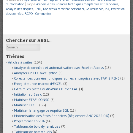
d'information
|
Taggé
Académie des Sciences techniques comptables et financières
,
Analyse des risques
,
CNIL
,
Données à caractère personnel
,
Gouvernance
,
PIA
,
Protection
des données
,
RGPD
|
Commenter
Chercher sur A&SI…
Search
Thèmes
Articles à suites
(164)
Analyse de données et automatisation avec Excel et Access
(13)
Analyser un FEC avec Python
(3)
Collecter des données juridiques sur les entreprises avec l'API SIRENE
(2)
Enregistreur de macros d'EXCEL
(3)
Extraire les pistes audio d'un CD avec EAC
(3)
Initiation au Basic
(12)
Maîtriser ETAFI CONSO
(3)
Maîtriser EXCEL
(65)
Maîtriser le langage de requête SQL
(13)
Modernisation des états financiers (Règlement ANC 2022-06)
(7)
Programmer en VBA
(46)
Tableaux de bord dynamiques
(7)
Tableaux de bord visuels
(4)