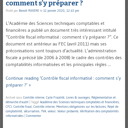
comment s’y préparer ?
Posté par
Benoît RIVIERE
le
12 janvier 2020, 12:43 pm
L’Académie des Sciences techniques comptables et
financières a publié un document très intéressant intitulé
“Contrôle fiscal informatisé : comment s’y préparer ?”. Ce
document est antérieur au FEC (avril 2011) mais ses
préconisations sont toujours d’actualité. L’administration
fiscale a précisé (de 2006 à 2008) le cadre des contrôles des
comptabilités informatisées et les principales règles …
Continue reading ‘Contrôle fiscal informatisé : comment s’y
préparer ?’ »
Archivé sous
Contrôle interne
,
Cycle Fiscalité
,
Livres & ouvrages
,
Réglementation et
démarche d'audit
|
Taggé
Académie des Sciences techniques comptables et financières
,
CFCI
,
Contrôle fiscal
,
Contrôle interne
,
Mentions obligatoires sur les factures
,
Rejet de
comptabilité
,
sécurisation
,
TVA
,
valeur
,
Valeur probante
,
Vérification des comptabilités
informatisées
|
Commenter