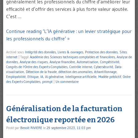
généralement les professionnels du chiffre d’améliorer leur
efficacité et d’offrir des services à plus forte valeur ajoutée.
C’est …
Continue reading ‘L’IA générative : un levier stratégique pour
les professionnels du chiffre’ »
Archivé sous
Intégrité des données
,
Livres & ouvrages
,
Protection des données
,
Sites
internet
|
Taggé
Académie des Sciences techniques comptables et financières
,
Analyse de
données
,
Analyse des risques
,
Analyse financière
,
Automatisation
,
Compétitivité
,
Congrès de l'Ordre des Experts-Comptables
,
Contrôle interne
,
Cybersécurité
,
Data-
visualisation
,
Détection de la fraude
,
détection des anomalies
,
échantillonnage
,
Employabilité
,
Ethique
,
IA
,
IA générative
,
Intelligence artificielle
,
Modèle prédictif
,
Ordre
des Experts-Comptables
,
prompt
|
Un commentaire
Généralisation de la facturation
électronique reportée en 2026
Posté par
Benoît RIVIERE
le
29 septembre 2023, 11:03 pm