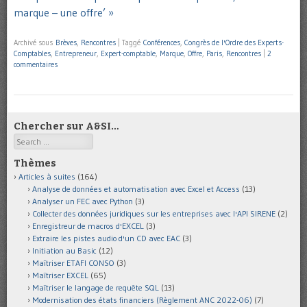
marque – une offre’ »
Archivé sous
Brèves
,
Rencontres
|
Taggé
Conférences
,
Congrès de l'Ordre des Experts-
Comptables
,
Entrepreneur
,
Expert-comptable
,
Marque
,
Offre
,
Paris
,
Rencontres
|
2
commentaires
Chercher sur A&SI…
Search
Thèmes
Articles à suites
(164)
Analyse de données et automatisation avec Excel et Access
(13)
Analyser un FEC avec Python
(3)
Collecter des données juridiques sur les entreprises avec l'API SIRENE
(2)
Enregistreur de macros d'EXCEL
(3)
Extraire les pistes audio d'un CD avec EAC
(3)
Initiation au Basic
(12)
Maîtriser ETAFI CONSO
(3)
Maîtriser EXCEL
(65)
Maîtriser le langage de requête SQL
(13)
Modernisation des états financiers (Règlement ANC 2022-06)
(7)