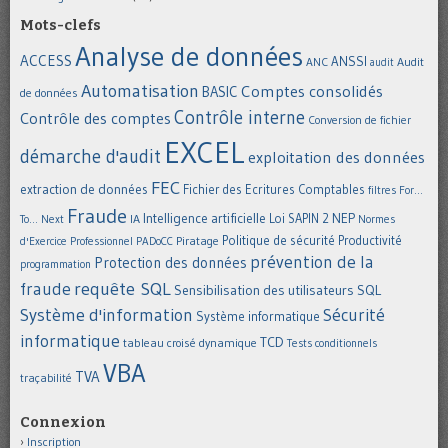
Mots-clefs
Analyse de données
ACCESS
ANSSI
Audit
ANC
audit
Automatisation
Comptes consolidés
BASIC
de données
Contrôle interne
Contrôle des comptes
Conversion de fichier
EXCEL
démarche d'audit
exploitation des données
FEC
extraction de données
Fichier des Ecritures Comptables
filtres
For...
Fraude
Intelligence artificielle
NEP
IA
Loi SAPIN 2
To... Next
Normes
Politique de sécurité
Piratage
Productivité
d'Exercice Professionnel
PADoCC
prévention de la
Protection des données
programmation
requête SQL
fraude
Sensibilisation des utilisateurs
SQL
Système d'information
Sécurité
Système informatique
informatique
TCD
tableau croisé dynamique
Tests conditionnels
VBA
TVA
traçabilité
Connexion
Inscription