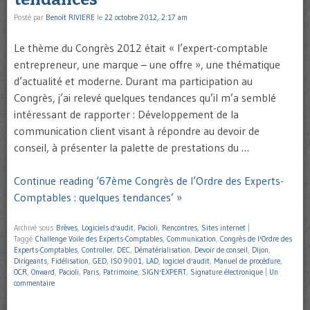
Posté par
Benoît RIVIERE
le
22 octobre 2012, 2:17 am
Le thème du Congrès 2012 était « l’expert-comptable
entrepreneur, une marque – une offre », une thématique
d’actualité et moderne. Durant ma participation au
Congrès, j’ai relevé quelques tendances qu’il m’a semblé
intéressant de rapporter : Développement de la
communication client visant à répondre au devoir de
conseil, à présenter la palette de prestations du …
Continue reading ‘67ème Congrès de l’Ordre des Experts-
Comptables : quelques tendances’ »
Archivé sous
Brèves
,
Logiciels d'audit
,
Pacioli
,
Rencontres
,
Sites internet
|
Taggé
Challenge Voile des Experts-Comptables
,
Communication
,
Congrès de l'Ordre des
Experts-Comptables
,
Controller
,
DEC
,
Dématérialisation
,
Devoir de conseil
,
Dijon
,
Dirigeants
,
Fidélisation
,
GED
,
ISO 9001
,
LAD
,
logiciel d'audit
,
Manuel de procédure
,
OCR
,
Onward
,
Pacioli
,
Paris
,
Patrimoine
,
SIGN'EXPERT
,
Signature électronique
|
Un
commentaire