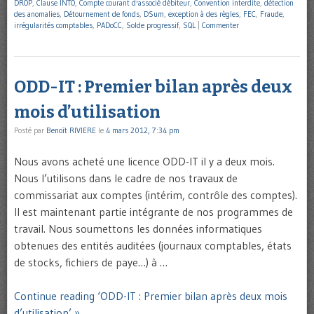
DROP
,
Clause INTO
,
Compte courant d'associé débiteur
,
Convention interdite
,
détection
des anomalies
,
Détournement de fonds
,
DSum
,
exception à des règles
,
FEC
,
Fraude
,
irrégularités comptables
,
PADoCC
,
Solde progressif
,
SQL
|
Commenter
ODD-IT : Premier bilan après deux
mois d’utilisation
Posté par
Benoît RIVIERE
le
4 mars 2012, 7:34 pm
Nous avons acheté une licence ODD-IT il y a deux mois.
Nous l’utilisons dans le cadre de nos travaux de
commissariat aux comptes (intérim, contrôle des comptes).
Il est maintenant partie intégrante de nos programmes de
travail. Nous soumettons les données informatiques
obtenues des entités auditées (journaux comptables, états
de stocks, fichiers de paye…) à …
Continue reading ‘ODD-IT : Premier bilan après deux mois
d’utilisation’ »