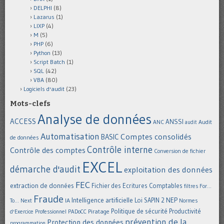
DELPHI
(8)
Lazarus
(1)
LIXP
(4)
M
(5)
PHP
(6)
Python
(13)
Script Batch
(1)
SQL
(42)
VBA
(80)
Logiciels d'audit
(23)
Mots-clefs
Analyse de données
ACCESS
ANSSI
Audit
ANC
audit
Automatisation
Comptes consolidés
BASIC
de données
Contrôle interne
Contrôle des comptes
Conversion de fichier
EXCEL
démarche d'audit
exploitation des données
FEC
extraction de données
Fichier des Ecritures Comptables
filtres
For...
Fraude
Intelligence artificielle
NEP
IA
Loi SAPIN 2
To... Next
Normes
Politique de sécurité
Piratage
Productivité
d'Exercice Professionnel
PADoCC
prévention de la
Protection des données
programmation