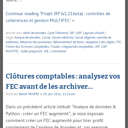
Continue reading ‘Projet IXP (v1.21beta) : contrôles de
cohérences et gestion MULTIFEC’ »
Archivé sous
Audit de données
,
Cycle Trésorerie
,
IXP
,
LIXP
,
Logiciels d'audit
|
Taggé
Analyse de données
,
Caisse
,
Caisse créditrice
,
Caisse négative
,
contrôle de
cohérence
,
détection des anomalies
,
Détournement de fonds
,
exception à des règles
,
FEC
,
Fichier des Ecritures Comptables
,
Fraude
,
irrégularités comptables
,
IXP
,
LIXP
,
MULTIFEC
,
Solde progressif
,
SQL
|
Commenter
Clôtures comptables : analysez vos
FEC avant de les archiver…
Posté par
Benoît RIVIERE
le
30 juin 2024, 11:24 am
Dans un précédent article intitulé “Analyse de données &
Python : créer un FEC augmenté“, je vous exposais
comment créer un FEC augmenté pour tirer profit
simplement de l’analyse de données et, par exemple,