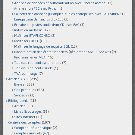
Analyse de données et automatisation avec Excel et Access
(13)
Analyser un FEC avec Python
(3)
Collecter des données juridiques sur les entreprises avec l'API SIRENE
(2)
Enregistreur de macros d'EXCEL
(3)
Extraire les pistes audio d'un CD avec EAC
(3)
Initiation au Basic
(12)
Maîtriser ETAFI CONSO
(3)
Maîtriser EXCEL
(65)
Maîtriser le langage de requête SQL
(13)
Modernisation des états financiers (Règlement ANC 2022-06)
(7)
Programmer en VBA
(46)
Tableaux de bord dynamiques
(7)
Tableaux de bord visuels
(4)
TVA sur marge
(7)
Articles A&SI
(295)
Brèves
(238)
Cas pratiques
(58)
Sondages
(3)
Bibliographie
(115)
Articles
(15)
Livres & ouvrages
(33)
Sites internet
(71)
Contrôle des comptes
(197)
Comptabilité analytique
(2)
Comptes annuels
(47)