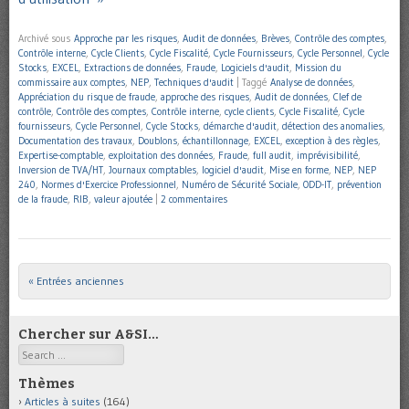
Archivé sous
Approche par les risques
,
Audit de données
,
Brèves
,
Contrôle des comptes
,
Contrôle interne
,
Cycle Clients
,
Cycle Fiscalité
,
Cycle Fournisseurs
,
Cycle Personnel
,
Cycle
Stocks
,
EXCEL
,
Extractions de données
,
Fraude
,
Logiciels d'audit
,
Mission du
commissaire aux comptes
,
NEP
,
Techniques d'audit
|
Taggé
Analyse de données
,
Appréciation du risque de fraude
,
approche des risques
,
Audit de données
,
Clef de
contrôle
,
Contrôle des comptes
,
Contrôle interne
,
cycle clients
,
Cycle Fiscalité
,
Cycle
fournisseurs
,
Cycle Personnel
,
Cycle Stocks
,
démarche d'audit
,
détection des anomalies
,
Documentation des travaux
,
Doublons
,
échantillonnage
,
EXCEL
,
exception à des règles
,
Expertise-comptable
,
exploitation des données
,
Fraude
,
full audit
,
imprévisibilité
,
Inversion de TVA/HT
,
Journaux comptables
,
logiciel d'audit
,
Mise en forme
,
NEP
,
NEP
240
,
Normes d'Exercice Professionnel
,
Numéro de Sécurité Sociale
,
ODD-IT
,
prévention
de la fraude
,
RIB
,
valeur ajoutée
|
2 commentaires
« Entrées anciennes
Post navigation
Chercher sur A&SI…
Search
Thèmes
Articles à suites
(164)