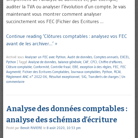
auditer la TVA ou analyser l’évolution d’un compte. Je vais
maintenant vous montrer comment analyser
succinctement vos FEC (Fichier des Ecritures …
Continue reading ‘Clôtures comptables : analysez vos FEC
avant de les archiver…’ »
Archivé sous
Analyser un FEC avec Python
,
Audit de données
,
Comptes annuels
,
EXCEL
,
Python
|
Taggé
Analyse de données
,
balance générale
,
CAF
,
CFCI
,
Chiffre d'affaires
,
Clôture comptable
,
Conformité
,
Contrôle fiscal
,
EBE
,
exception à des règles
,
FEC
,
FEC
Augmenté
,
Fichier des Ecritures Comptables
,
Journaux comptables
,
Python
,
RCAI
,
Règlement ANC n° 2022-06
,
Résultat exceptionnel
,
SIG
,
Transferts de charges
|
Un
commentaire
Analyse des données comptables :
analyse des schémas d’écriture
Posté par
Benoît RIVIERE
le
8 août 2020, 10:53 pm