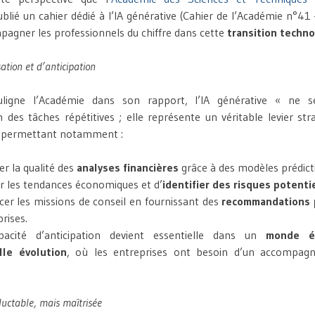
blié un cahier dédié à l’IA générative (Cahier de l’Académie n°41 
pagner les professionnels du chiffre dans cette
transition techn
ation et d’anticipation
igne l’Académie dans son rapport, l’IA générative « ne s
n des tâches répétitives ; elle représente un véritable levier str
n permettant notamment :
er la qualité des
analyses financières
grâce à des modèles prédicti
er les tendances économiques et d’
identifier des risques potenti
cer les missions de conseil en fournissant des
recommandations 
rises.
pacité d’anticipation devient essentielle dans un
monde é
lle évolution
, où les entreprises ont besoin d’un accompag
luctable, mais maîtrisée