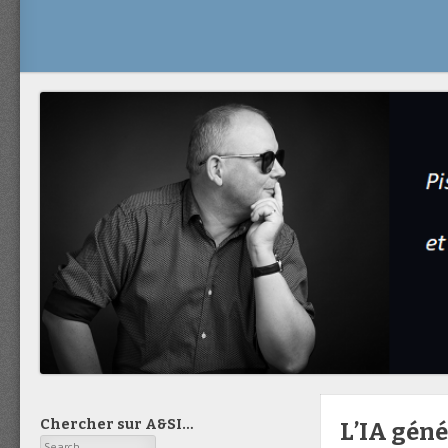
Chercher sur A&SI…
L’IA géné
Search