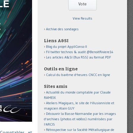
View Results
Archive des sondages
Liens A&SI
Blog du projet AppliConso II
Fil twitter technos & audit @BenoitRiviere14
Les articles A&SI (flux RSS) au format PDF
Outils en ligne
Calcul du barème d'heures CNCC en ligne
Sites amis
Actualité du monde comptable par Claude
RAMEIX
Ateliers Magiques, le site de l'illusionniste et
magicien Alain GUY
Découvrir la Basse-Normandie par les images
d'archives (photos et vidéos) numérisées par
l'ARCIS
Rétrospective sur la Société Métallurgique de
 Comptables et