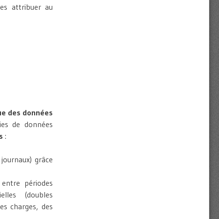
les attribuer au
ue des données
ries de données
s
:
journaux) grâce
 entre périodes
lles (doubles
des charges, des