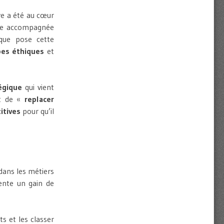
ve a été au cœur
être accompagnée
 que pose cette
pes éthiques
et
égique
qui vient
et de «
replacer
itives
pour qu’il
dans les métiers
nte un gain de
s et les classer