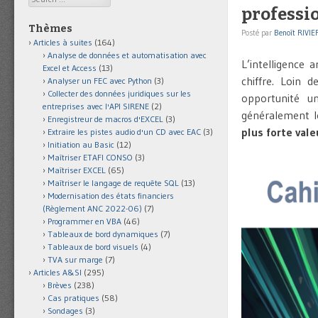
professio
Thèmes
Posté par
Benoît RIVIE
Articles à suites
(164)
Analyse de données et automatisation avec
L’intelligence 
Excel et Access
(13)
chiffre. Loin d
Analyser un FEC avec Python
(3)
Collecter des données juridiques sur les
opportunité u
entreprises avec l'API SIRENE
(2)
généralement le
Enregistreur de macros d'EXCEL
(3)
plus forte vale
Extraire les pistes audio d'un CD avec EAC
(3)
Initiation au Basic
(12)
Maîtriser ETAFI CONSO
(3)
Maîtriser EXCEL
(65)
Maîtriser le langage de requête SQL
(13)
Modernisation des états financiers
(Règlement ANC 2022-06)
(7)
Programmer en VBA
(46)
Tableaux de bord dynamiques
(7)
Tableaux de bord visuels
(4)
TVA sur marge
(7)
Articles A&SI
(295)
Brèves
(238)
Cas pratiques
(58)
Sondages
(3)