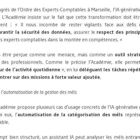
grès de l’Ordre des Experts-Comptables à Marseille, l’IA générati
. L’Académie insiste sur le fait que cette transformation doit 
ent : « Il nous incombe de rester vigilants face aux défis
arantir la sécurité des données
, assurer le
respect des princi
s experts-comptables dans la montée en compétences. »
pas être perçue comme une menace, mais comme un
outil strat
le des professionnels. Comme le précise l’Académie, elle perm
r de l’activité quotidienne
», en lui
déléguant les tâches répét
ntrer sur des missions à forte valeur ajoutée
.
 l’automatisation de la gestion des méls
Académie propose plusieurs cas d’usage concrets de l’IA générative 
i eux, l’
automatisation de la catégorisation des méls
représe
able.
pt bien structuré, un assistant IA peut analyser les méls entrant