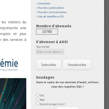
Connexion
Flux des publications
Flux des commentaires
Site de WordPress-FR
r les métiers du
Nombre d'abonnés
 représente une
10780
omptes et plus
ir des services à
S'abonner à A&SI
Your email:
Sondages
Dans le cadre de vos missions d'audit, utilisez-
vous des requêtes SQL ?
Oui
Non
Qu'est-ce que c'est ?