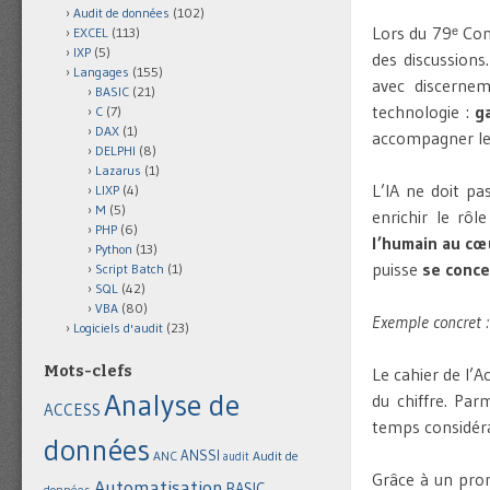
Audit de données
(102)
Lors du 79ᵉ Con
EXCEL
(113)
IXP
(5)
des discussions
Langages
(155)
avec discernem
BASIC
(21)
technologie :
g
C
(7)
DAX
(1)
accompagner le
DELPHI
(8)
Lazarus
(1)
L’IA ne doit 
LIXP
(4)
M
(5)
enrichir le rô
PHP
(6)
l’humain au cœu
Python
(13)
puisse
se conce
Script Batch
(1)
SQL
(42)
VBA
(80)
Exemple concret :
Logiciels d'audit
(23)
Mots-clefs
Le cahier de l’
Analyse de
du chiffre. Parm
ACCESS
temps considér
données
ANSSI
Audit de
ANC
audit
Grâce à un prom
Automatisation
BASIC
données