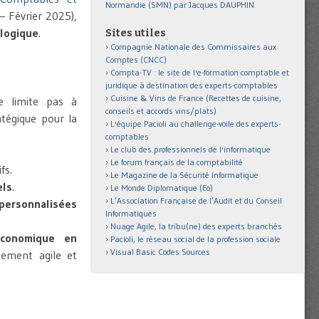
Normandie (SMN) par Jacques DAUPHIN
– Février 2025),
ologique
.
Sites utiles
Compagnie Nationale des Commissaires aux
Comptes (CNCC)
Compta-TV : le site de l'e-formation comptable et
juridique à destination des experts-comptables
Cuisine & Vins de France (Recettes de cuisine,
e limite pas à
conseils et accords vins/plats)
atégique pour la
L'équipe Pacioli au challenge-voile des experts-
comptables
Le club des professionnels de l'informatique
Le forum français de la comptabilité
fs.
Le Magazine de la Sécurité Informatique
els
.
Le Monde Diplomatique (Eo)
L’Association Française de l’Audit et du Conseil
personnalisées
Informatiques
Nuage Agile, la tribu(ne) des experts branchés
conomique en
Pacioli, le réseau social de la profession sociale
Visual Basic Codes Sources
nement agile et