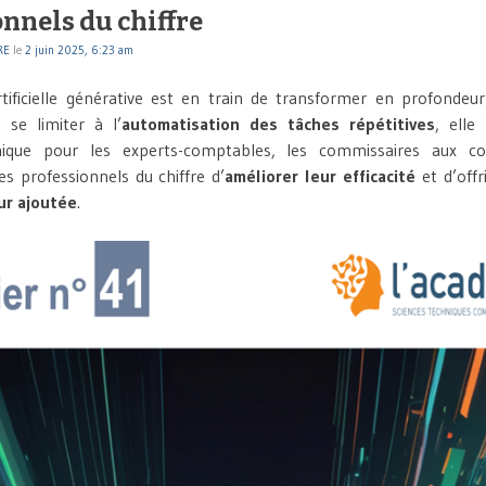
nnels du chiffre
RE
le
2 juin 2025, 6:23 am
artificielle générative est en train de transformer en profondeu
e se limiter à l’
automatisation des tâches répétitives
, elle
nique pour les experts-comptables, les commissaires aux c
s professionnels du chiffre d’
améliorer leur efficacité
et d’offr
ur ajoutée
.