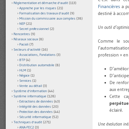
Réglementation et démarche d'audit
(113)
Financières
a pu
Approche par les risques
(21)
destiné à accom
Formalisation des travaux d'audit
(9)
Mission du commissaire aux comptes
(38)
NEP
(21)
Un outil d’optimis
Secret professionnel
(2)
Rencontres
(9)
Réseaux sociaux
(8)
Comme le soul
Pacioli
(7)
l’automatisatio
Secteurs d'activité
(16)
profession » e
Associations, Fondations
(3)
BTP
(4)
Distribution automobile
(8)
D’amélior
HLM
(1)
D’anticip
Négoce
(1)
Services
(1)
De renfor
Vente au détail
(3)
aux entrep
Système d'information
(44)
Cette ca
Système informatique
(128)
Extractions de données
(43)
perpétue
Intégrité des données
(20)
éclairé.
Protection des données
(44)
Sécurité informatique
(52)
Techniques d'audit
(271)
Une évolution iné
ANA-FEC2
(3)