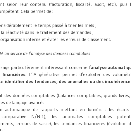
 selon leur contenu (facturation, fiscalité, audit, etc.), puis 
ompétent. Cela permet de :
onsidérablement le temps passé à trier les méls ;
 la réactivité dans le traitement des demandes ;
 l’organisation interne et éviter les erreurs de classement.
’IA au service de l’analyse des données comptables
usage particulièrement intéressant concerne l’
analyse automatiq
 financières
. L’IA générative permet d’exploiter des volumét
our
identifier des tendances, des anomalies ou des incohérence
t des données comptables (balances comptables, grands livres, 
es de langage avancés
on automatique de rapports mettant en lumière : les écarts
 comparative N/N-1), les anomalies comptables potentie
ements, erreurs de saisie), les tendances financières (évolution 
tc.)…