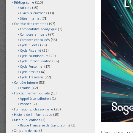
Bibliographie
(115)
Articles
(15)
Livres & ouvrages
(33)
Sites internet
(71)
Contrôle des comptes
(197)
Comptabilité analytique
(2)
Comptes annuels
(47)
Comptes consolidés
(35)
Cycle Clients
(28)
Cycle Fiscalité
(52)
Cycle Fournisseurs
(29)
Cycle Immobilisations
(8)
Cycle Personnel
(17)
Cycle Stocks
(14)
Cycle Trésorerie
(22)
Contrôle interne
(52)
Fraude
(42)
Fonctionnement du site
(13)
Appel à contribution
(1)
Pannes
(2)
Formation professionnelle
(26)
Histoire de l'informatique
(15)
Mes publications
(3)
Revue Française de Comptabilité
(3)
On parle de moi
(5)
C’est dans cet