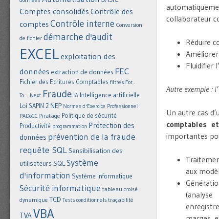
automatiquement
Comptes consolidés
Contrôle des
collaborateur c
Contrôle interne
comptes
Conversion
démarche d'audit
de fichier
Réduire c
EXCEL
Améliorer
exploitation des
Fluidifier
FEC
données
extraction de données
Fichier des Ecritures Comptables
filtres
For...
Autre exemple : l
Fraude
Intelligence artificielle
IA
To... Next
NEP
Loi SAPIN 2
Normes d'Exercice Professionnel
Un autre cas d’
Politique de sécurité
Piratage
PADoCC
comptables et
Protection des
Productivité
programmation
importantes p
prévention de la fraude
données
requête SQL
Sensibilisation des
Traitemen
Système
utilisateurs
SQL
aux modèl
d'information
Système informatique
Générati
Sécurité informatique
tableau croisé
(analyse
TCD
dynamique
Tests conditionnels
traçabilité
enregistr
VBA
TVA
marges, e