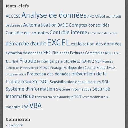
Mots-clefs
Analyse de données
ACCESS
ANSSI
Audit
ANC
audit
Automatisation
Comptes consolidés
BASIC
de données
Contrôle interne
Contrôle des comptes
Conversion de fichier
EXCEL
démarche d'audit
exploitation des données
FEC
extraction de données
Fichier des Ecritures Comptables
filtres
For...
Fraude
Intelligence artificielle
NEP
IA
Loi SAPIN 2
To... Next
Normes
Politique de sécurité
Piratage
Productivité
d'Exercice Professionnel
PADoCC
prévention de la
Protection des données
programmation
requête SQL
fraude
Sensibilisation des utilisateurs
SQL
Système d'information
Sécurité
Système informatique
informatique
TCD
tableau croisé dynamique
Tests conditionnels
VBA
TVA
traçabilité
Connexion
Inscription