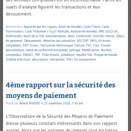
sujets d’analyse figurent les transactions et leur
dénouement.
Archivé sous
Approche par les risques
,
Audit de données
,
Cycle Clients
,
Cycle
Fournisseurs
,
Cycle Trésorerie
|
Taggé
Acompte
,
Analyse de données
,
ANC 2022-06
,
Antériorités
,
Audit de la TVA
,
Automatisation
,
Avoir
,
Conformité
,
Contrôle interne
,
Délais
de paiement
,
Dénouement
,
détection des anomalies
,
DGCCRF
,
DMS
,
Ecritures
comptables
,
ERP
,
Erreur
,
Facturation électronique
,
Facture
,
FEC
,
Flux
,
Fraude
documentaire
,
Indice de conformité comptable
,
Lettrage
,
Modélisation
,
Normes
comptables
,
PADoCC
,
PAF
,
Piste d'audit
,
procédure
,
requête SQL
,
Risque de fraude
,
Schéma d'écriture
,
sécurisation
,
transaction
,
TVA
|
Un commentaire
4ème rapport sur la sécurité des
moyens de paiement
Posté par
Benoît RIVIERE
le
23 novembre 2020, 7:45 am
L’Observatoire de la Sécurité des Moyens de Paiement
dresse plusieurs constats intéressants dans son rapport
annuel. Alors que les volumes de chèques sont en baisse