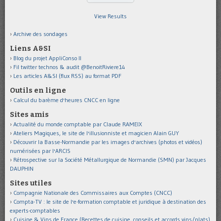
View Results
Archive des sondages
Liens A&SI
Blog du projet AppliConso II
Fil twitter technos & audit @BenoitRiviere14
Les articles A&SI (flux RSS) au format PDF
Outils en ligne
Calcul du barème d'heures CNCC en ligne
Sites amis
Actualité du monde comptable par Claude RAMEIX
Ateliers Magiques, le site de l'illusionniste et magicien Alain GUY
Découvrir la Basse-Normandie par les images d'archives (photos et vidéos)
numérisées par l'ARCIS
Rétrospective sur la Société Métallurgique de Normandie (SMN) par Jacques
DAUPHIN
Sites utiles
Compagnie Nationale des Commissaires aux Comptes (CNCC)
Compta-TV : le site de l'e-formation comptable et juridique à destination des
experts-comptables
Cuisine & Vins de France (Recettes de cuisine, conseils et accords vins/plats)