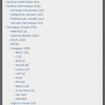
Système d'information
(44)
Système informatique
(128)
Extractions de données
(43)
Intégrité des données
(20)
Protection des données
(44)
Sécurité informatique
(52)
Techniques d'audit
(271)
ANA-FEC2
(3)
Audit de données
(102)
EXCEL
(113)
IXP
(5)
Langages
(155)
BASIC
(21)
C
(7)
DAX
(1)
DELPHI
(8)
Lazarus
(1)
LIXP
(4)
M
(5)
PHP
(6)
Python
(13)
Script Batch
(1)
SQL
(42)
VBA
(80)
Logiciels d'audit
(23)