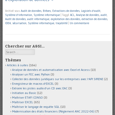
Archivé sous
Audit de données
,
Brèves
,
Extractions de données
,
Logiciels d'audit
,
Système d'information
,
Système informatique
|
Taggé
ACL
,
Analyse de données
,
audit
,
Audit de données
,
audit informatique
,
exploitation des données
,
extraction de données
,
IDEA
,
sécurisation
,
Système informatique
,
traçabilité
|
Un commentaire
Chercher sur A&SI…
Search
Thèmes
Articles à suites
(164)
Analyse de données et automatisation avec Excel et Access
(13)
Analyser un FEC avec Python
(3)
Collecter des données juridiques sur les entreprises avec l'API SIRENE
(2)
Enregistreur de macros d'EXCEL
(3)
Extraire les pistes audio d'un CD avec EAC
(3)
Initiation au Basic
(12)
Maîtriser ETAFI CONSO
(3)
Maîtriser EXCEL
(65)
Maîtriser le langage de requête SQL
(13)
Modernisation des états financiers (Règlement ANC 2022-06)
(7)