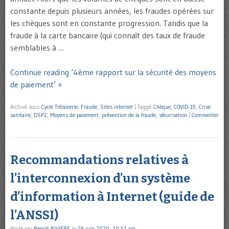
constante depuis plusieurs années, les fraudes opérées sur
les chèques sont en constante progression. Tandis que la
fraude à la carte bancaire (qui connaît des taux de fraude
semblables à …
Continue reading ‘4ème rapport sur la sécurité des moyens
de paiement’ »
Archivé sous
Cycle Trésorerie
,
Fraude
,
Sites internet
|
Taggé
Chèque
,
COVID-19
,
Crise
sanitaire
,
DSP2
,
Moyens de paiement
,
prévention de la fraude
,
sécurisation
|
Commenter
Recommandations relatives à
l’interconnexion d’un système
d’information à Internet (guide de
l’ANSSI)
Posté par
Benoît RIVIERE
le
28 juin 2020, 10:51 am