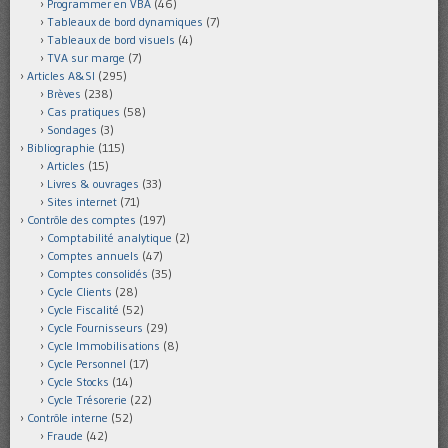
Programmer en VBA
(46)
Tableaux de bord dynamiques
(7)
Tableaux de bord visuels
(4)
TVA sur marge
(7)
Articles A&SI
(295)
Brèves
(238)
Cas pratiques
(58)
Sondages
(3)
Bibliographie
(115)
Articles
(15)
Livres & ouvrages
(33)
Sites internet
(71)
Contrôle des comptes
(197)
Comptabilité analytique
(2)
Comptes annuels
(47)
Comptes consolidés
(35)
Cycle Clients
(28)
Cycle Fiscalité
(52)
Cycle Fournisseurs
(29)
Cycle Immobilisations
(8)
Cycle Personnel
(17)
Cycle Stocks
(14)
Cycle Trésorerie
(22)
Contrôle interne
(52)
Fraude
(42)