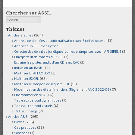
Chercher sur A&SI…
Search
Thèmes
Articles à suites
(164)
Analyse de données et automatisation avec Excel et Access
(13)
Analyser un FEC avec Python
(3)
Collecter des données juridiques sur les entreprises avec l'API SIRENE
(2)
Enregistreur de macros d'EXCEL
(3)
Extraire les pistes audio d'un CD avec EAC
(3)
Initiation au Basic
(12)
Maîtriser ETAFI CONSO
(3)
Maîtriser EXCEL
(65)
Maîtriser le langage de requête SQL
(13)
Modernisation des états financiers (Règlement ANC 2022-06)
(7)
Programmer en VBA
(46)
Tableaux de bord dynamiques
(7)
Tableaux de bord visuels
(4)
TVA sur marge
(7)
Articles A&SI
(295)
Brèves
(238)
Cas pratiques
(58)
Sondages
(3)