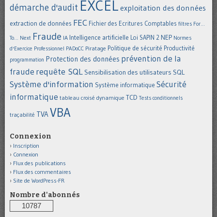
EXCEL
démarche d'audit
exploitation des données
FEC
extraction de données
Fichier des Ecritures Comptables
filtres
For...
Fraude
Intelligence artificielle
NEP
IA
Loi SAPIN 2
To... Next
Normes
Politique de sécurité
Piratage
Productivité
d'Exercice Professionnel
PADoCC
prévention de la
Protection des données
programmation
requête SQL
fraude
Sensibilisation des utilisateurs
SQL
Système d'information
Sécurité
Système informatique
informatique
TCD
tableau croisé dynamique
Tests conditionnels
VBA
TVA
traçabilité
Connexion
Inscription
Connexion
Flux des publications
Flux des commentaires
Site de WordPress-FR
Nombre d'abonnés
10787