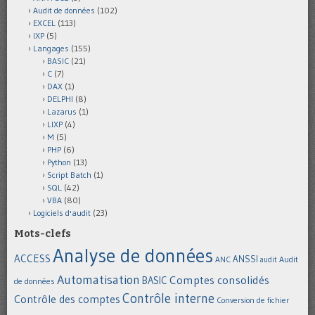
Audit de données
(102)
EXCEL
(113)
IXP
(5)
Langages
(155)
BASIC
(21)
C
(7)
DAX
(1)
DELPHI
(8)
Lazarus
(1)
LIXP
(4)
M
(5)
PHP
(6)
Python
(13)
Script Batch
(1)
SQL
(42)
VBA
(80)
Logiciels d'audit
(23)
Mots-clefs
Analyse de données
ACCESS
ANSSI
Audit
ANC
audit
Automatisation
Comptes consolidés
BASIC
de données
Contrôle interne
Contrôle des comptes
Conversion de fichier