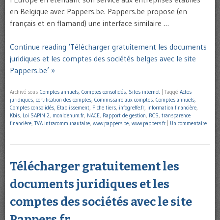
en Belgique avec Pappers.be. Pappers.be propose (en
français et en flamand) une interface similaire …
Continue reading ‘Télécharger gratuitement les documents
juridiques et les comptes des sociétés belges avec le site
Pappers.be’ »
Archivé sous
Comptes annuels
,
Comptes consolidés
,
Sites internet
|
Taggé
Actes
juridiques
,
certification des comptes
,
Commissaire aux comptes
,
Comptes annuels
,
Comptes consolidés
,
Etablissement
,
Fiche tiers
,
infogreffe.fr
,
information financière
,
Kbis
,
Loi SAPIN 2
,
monidenum.fr
,
NACE
,
Rapport de gestion
,
RCS
,
transparence
financière
,
TVA intracommunautaire
,
www.pappers.be
,
www.pappers.fr
|
Un commentaire
Télécharger gratuitement les
documents juridiques et les
comptes des sociétés avec le site
Pappers.fr