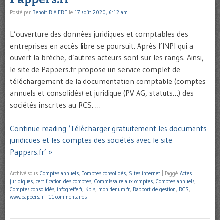
Posté par
Benoît RIVIERE
le
17 août 2020, 6:12 am
L’ouverture des données juridiques et comptables des
entreprises en accès libre se poursuit. Après l’INPI qui a
ouvert la brèche, d’autres acteurs sont sur les rangs. Ainsi,
le site de Pappers.fr propose un service complet de
téléchargement de la documentation comptable (comptes
annuels et consolidés) et juridique (PV AG, statuts…) des
sociétés inscrites au RCS. …
Continue reading ‘Télécharger gratuitement les documents
juridiques et les comptes des sociétés avec le site
Pappers.fr’ »
Archivé sous
Comptes annuels
,
Comptes consolidés
,
Sites internet
|
Taggé
Actes
juridiques
,
certification des comptes
,
Commissaire aux comptes
,
Comptes annuels
,
Comptes consolidés
,
infogreffe.fr
,
Kbis
,
monidenum.fr
,
Rapport de gestion
,
RCS
,
www.pappers.fr
|
11 commentaires