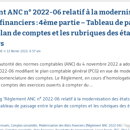
t ANC n° 2022-06 relatif à la moderni
 financiers : 4ème partie – Tableau de 
plan de comptes et les rubriques des ét
rs
RE
le
13 février 2023, 6:57 am
’Autorité des normes comptables (ANC) du 4 novembre 2022 a adop
22-06 modifiant le plan comptable général (PCG) en vue de moder
a nomenclature des comptes. Le Règlement, en cours d’homologati
s comptes des exercices ouverts à compter du …
g ‘Règlement ANC n° 2022-06 relatif à la modernisation des états f
ableau de passage entre le plan de comptes et les rubriques des ét
annuels
,
Comptes consolidés
,
Modernisation des états financiers (Règlement ANC 2022-06)
|
Tag