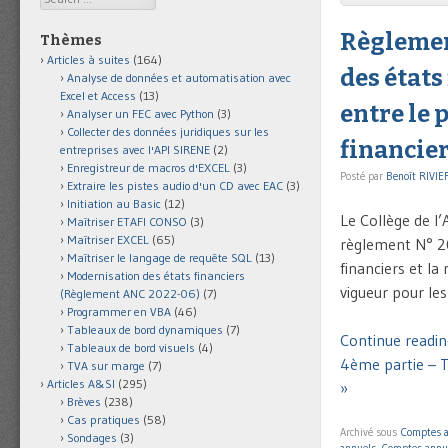
Règlemen
Thèmes
Articles à suites
(164)
des états
Analyse de données et automatisation avec
Excel et Access
(13)
entre le 
Analyser un FEC avec Python
(3)
Collecter des données juridiques sur les
financie
entreprises avec l'API SIRENE
(2)
Enregistreur de macros d'EXCEL
(3)
Posté par
Benoît RIVIE
Extraire les pistes audio d'un CD avec EAC
(3)
Initiation au Basic
(12)
Le Collège de l
Maîtriser ETAFI CONSO
(3)
Maîtriser EXCEL
(65)
règlement N° 20
Maîtriser le langage de requête SQL
(13)
financiers et l
Modernisation des états financiers
vigueur pour le
(Règlement ANC 2022-06)
(7)
Programmer en VBA
(46)
Tableaux de bord dynamiques
(7)
Continue readin
Tableaux de bord visuels
(4)
4ème partie – T
TVA sur marge
(7)
Articles A&SI
(295)
»
Brèves
(238)
Cas pratiques
(58)
Archivé sous
Comptes 
Sondages
(3)