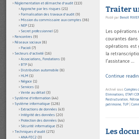
Réglementation et démarche d'audit
(113)
Traiter u
Approche par les risques
(21)
Formalisation des travaux d'audit
(9)
Posté par
Benoît RIVIE
Mission du commissaire aux comptes
(38)
NEP
(21)
Les opérations 
Secret professionnel
(2)
Rencontres
(9)
courantes dans l
Réseaux sociaux
(8)
opérations est 
Pacioli
(7)
la retranscripti
Secteurs d'activité
(16)
Associations, Fondations
(3)
l’assistance …
BTP
(4)
Distribution automobile
(8)
Continue readin
HLM
(1)
Négoce
(1)
Services
(1)
Archivé sous
Comptes c
Vente au détail
(3)
Eliminations
,
ETAFI C
Système d'information
(44)
Restructuration
,
Rétroa
Système informatique
(128)
patrimoine
,
TUP
|
Comm
Extractions de données
(43)
Intégrité des données
(20)
Protection des données
(44)
Sécurité informatique
(52)
Les docum
Techniques d'audit
(271)
ANA-FEC2
(3)