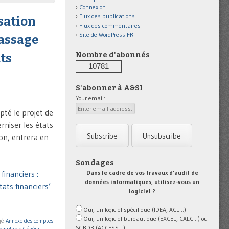
Connexion
Flux des publications
sation
Flux des commentaires
Site de WordPress-FR
passage
Nombre d'abonnés
ats
10781
S'abonner à A&SI
Your email:
té le projet de
niser les états
on, entrera en
Sondages
Dans le cadre de vos travaux d'audit de
inanciers :
données informatiques, utilisez-vous un
ats financiers’
logiciel ?
Oui, un logiciel spécifique (IDEA, ACL...)
Oui, un logiciel bureautique (EXCEL, CALC...) ou
gé
Annexe des comptes
SGBDR (ACCESS...)