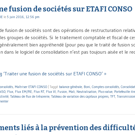
ne fusion de sociétés sur ETAFI CONSO
RE
le
5 juin 2016, 12:56 pm
de fusion de sociétés sont des opérations de restructuration relat
es groupes de sociétés. Si le traitement comptable et fiscal de ce
généralement bien appréhendé (pour peu que le traité de fusion soi
on dans le logiciel de consolidation n’est pas toujours aisée et le re
g ‘Traiter une fusion de sociétés sur ETAFI CONSO’ »
onsolidés
,
Maîtriser ETAFI CONSO
|
Taggé
balance générale
,
Boni
,
Comptes consolidés
,
Consolida
ONSO
,
Flux
,
Flux EM/RE
,
Flux RT
,
Flux VI
,
Fusion
,
Mali
,
Neutralisation
,
Plus-value
,
Portefeuille itr
ctivité
,
Tableau de flux de trésorerie
,
Tableau de variation des capitaux propres
,
TFT
,
Transmission
enter
ents liés à la prévention des difficulté