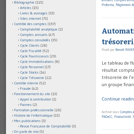
annuels
,
Comptes annu
Bibliographie
(115)
Proforma
,
Règlement A
Articles
(15)
Livres & ouvrages
(33)
Sites internet
(71)
Contrôle des comptes
(197)
Automatis
Comptabilité analytique
(2)
Comptes annuels
(47)
trésoreri
Comptes consolidés
(35)
Cycle Clients
(28)
Posté par
Benoît RIVIE
Cycle Fiscalité
(52)
Cycle Fournisseurs
(29)
Cycle Immobilisations
(8)
Le tableau de fl
Cycle Personnel
(17)
résultat comptab
Cycle Stocks
(14)
trésorerie de l
Cycle Trésorerie
(22)
Contrôle interne
(52)
un groupe financ
Fraude
(42)
Fonctionnement du site
(13)
Continue reading
Appel à contribution
(1)
Pannes
(2)
Formation professionnelle
(26)
Archivé sous
Comptes 
Histoire de l'informatique
(15)
PADoCC
,
Productivité
,
S
Mes publications
(3)
Revue Française de Comptabilité
(3)
On parle de moi
(5)