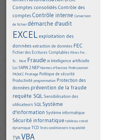
Comptes consolidés
Contrôle des
Contrôle interne
comptes
Conversion
démarche d'audit
de fichier
EXCEL
exploitation des
FEC
données
extraction de données
Fichier des Ecritures Comptables
filtres
For...
Fraude
Intelligence artificielle
IA
To... Next
NEP
Loi SAPIN 2
Normes d'Exercice Professionnel
Politique de sécurité
Piratage
PADoCC
Protection des
Productivité
programmation
prévention de la fraude
données
requête SQL
Sensibilisation des
Système
utilisateurs
SQL
d'information
Système informatique
Sécurité informatique
tableau croisé
TCD
dynamique
Tests conditionnels
traçabilité
VBA
TVA