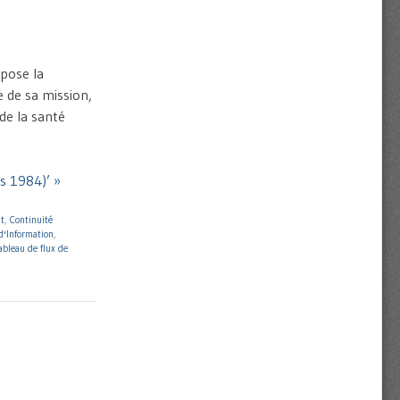
mpose la
e de sa mission,
 de la santé
rs 1984)’ »
at
,
Continuité
d'Information
,
ableau de flux de