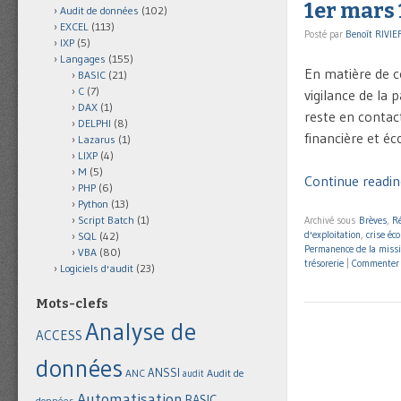
1er mars 
Audit de données
(102)
EXCEL
(113)
Posté par
Benoît RIVIE
IXP
(5)
Langages
(155)
En matière de c
BASIC
(21)
C
(7)
vigilance de la
DAX
(1)
reste en contact
DELPHI
(8)
financière et é
Lazarus
(1)
LIXP
(4)
M
(5)
Continue reading
PHP
(6)
Python
(13)
Script Batch
(1)
Archivé sous
Brèves
,
Ré
d'exploitation
,
crise éc
SQL
(42)
Permanence de la miss
VBA
(80)
trésorerie
|
Commenter
Logiciels d'audit
(23)
Mots-clefs
Analyse de
ACCESS
données
ANSSI
Audit de
ANC
audit
Automatisation
BASIC
données