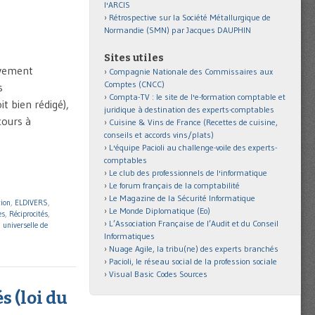
l'ARCIS
Rétrospective sur la Société Métallurgique de
Normandie (SMN) par Jacques DAUPHIN
Sites utiles
ivement
Compagnie Nationale des Commissaires aux
Comptes (CNCC)
s
Compta-TV : le site de l'e-formation comptable et
t bien rédigé),
juridique à destination des experts-comptables
cours à
Cuisine & Vins de France (Recettes de cuisine,
conseils et accords vins/plats)
L'équipe Pacioli au challenge-voile des experts-
comptables
Le club des professionnels de l'informatique
Le forum français de la comptabilité
Le Magazine de la Sécurité Informatique
tion
,
ELDIVERS
,
Le Monde Diplomatique (Eo)
es
,
Réciprocités
,
L’Association Française de l’Audit et du Conseil
 universelle de
Informatiques
Nuage Agile, la tribu(ne) des experts branchés
Pacioli, le réseau social de la profession sociale
Visual Basic Codes Sources
s (loi du