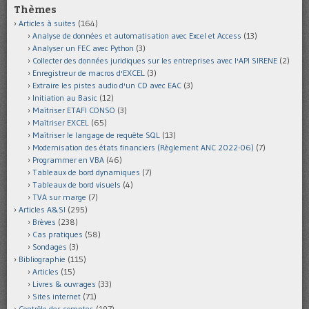
Thèmes
Articles à suites
(164)
Analyse de données et automatisation avec Excel et Access
(13)
Analyser un FEC avec Python
(3)
Collecter des données juridiques sur les entreprises avec l'API SIRENE
(2)
Enregistreur de macros d'EXCEL
(3)
Extraire les pistes audio d'un CD avec EAC
(3)
Initiation au Basic
(12)
Maîtriser ETAFI CONSO
(3)
Maîtriser EXCEL
(65)
Maîtriser le langage de requête SQL
(13)
Modernisation des états financiers (Règlement ANC 2022-06)
(7)
Programmer en VBA
(46)
Tableaux de bord dynamiques
(7)
Tableaux de bord visuels
(4)
TVA sur marge
(7)
Articles A&SI
(295)
Brèves
(238)
Cas pratiques
(58)
Sondages
(3)
Bibliographie
(115)
Articles
(15)
Livres & ouvrages
(33)
Sites internet
(71)
Contrôle des comptes
(197)