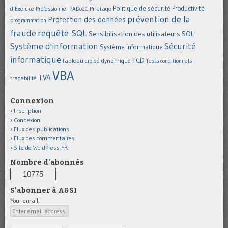
Politique de sécurité
Piratage
Productivité
d'Exercice Professionnel
PADoCC
prévention de la
Protection des données
programmation
requête SQL
fraude
Sensibilisation des utilisateurs
SQL
Système d'information
Sécurité
Système informatique
informatique
TCD
tableau croisé dynamique
Tests conditionnels
VBA
TVA
traçabilité
Connexion
Inscription
Connexion
Flux des publications
Flux des commentaires
Site de WordPress-FR
Nombre d'abonnés
10775
S'abonner à A&SI
Your email: