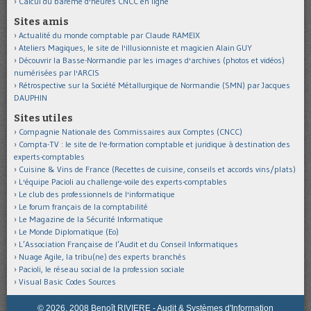
Calcul du barème d'heures CNCC en ligne
Sites amis
Actualité du monde comptable par Claude RAMEIX
Ateliers Magiques, le site de l'illusionniste et magicien Alain GUY
Découvrir la Basse-Normandie par les images d'archives (photos et vidéos)
numérisées par l'ARCIS
Rétrospective sur la Société Métallurgique de Normandie (SMN) par Jacques
DAUPHIN
Sites utiles
Compagnie Nationale des Commissaires aux Comptes (CNCC)
Compta-TV : le site de l'e-formation comptable et juridique à destination des
experts-comptables
Cuisine & Vins de France (Recettes de cuisine, conseils et accords vins/plats)
L'équipe Pacioli au challenge-voile des experts-comptables
Le club des professionnels de l'informatique
Le forum français de la comptabilité
Le Magazine de la Sécurité Informatique
Le Monde Diplomatique (Eo)
L’Association Française de l’Audit et du Conseil Informatiques
Nuage Agile, la tribu(ne) des experts branchés
Pacioli, le réseau social de la profession sociale
Visual Basic Codes Sources
© 2026, 2008 Benoît RIVIERE - Audit & Systèmes d'Information