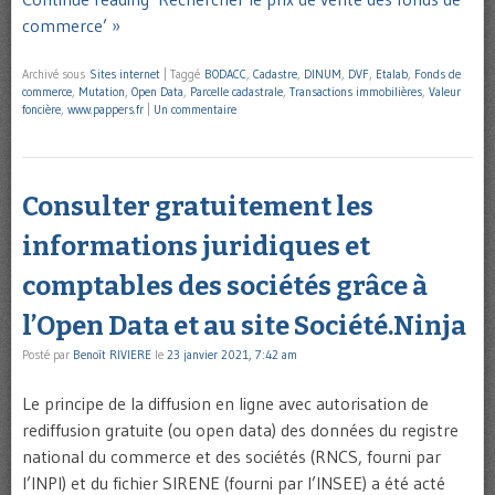
commerce’ »
Archivé sous
Sites internet
|
Taggé
BODACC
,
Cadastre
,
DINUM
,
DVF
,
Etalab
,
Fonds de
commerce
,
Mutation
,
Open Data
,
Parcelle cadastrale
,
Transactions immobilières
,
Valeur
foncière
,
www.pappers.fr
|
Un commentaire
Consulter gratuitement les
informations juridiques et
comptables des sociétés grâce à
l’Open Data et au site Société.Ninja
Posté par
Benoît RIVIERE
le
23 janvier 2021, 7:42 am
Le principe de la diffusion en ligne avec autorisation de
rediffusion gratuite (ou open data) des données du registre
national du commerce et des sociétés (RNCS, fourni par
l’INPI) et du fichier SIRENE (fourni par l’INSEE) a été acté