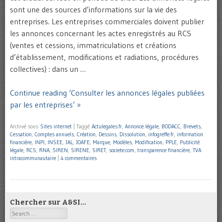
sont une des sources d’informations sur la vie des
entreprises. Les entreprises commerciales doivent publier
les annonces concernant les actes enregistrés au RCS
(ventes et cessions, immatriculations et créations
d’établissement, modifications et radiations, procédures
collectives) : dans un …
Continue reading ‘Consulter les annonces légales publiées
par les entreprises’ »
Archivé sous
Sites internet
|
Taggé
Actulegales.fr
,
Annonce légale
,
BODACC
,
Brevets
,
Cessation
,
Comptes annuels
,
Création
,
Dessins
,
Dissolution
,
infogreffe.fr
,
information
financière
,
INPI
,
INSEE
,
JAL
,
JOAFE
,
Marque
,
Modèles
,
Modification
,
PPLE
,
Publicité
légale
,
RCS
,
RNA
,
SIREN
,
SIRENE
,
SIRET
,
societe.com
,
transparence financière
,
TVA
intracommunautaire
|
4 commentaires
Chercher sur A&SI…
Search