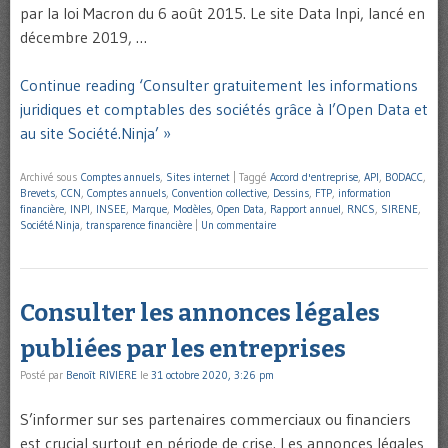
par la loi Macron du 6 août 2015. Le site Data Inpi, lancé en
décembre 2019, …
Continue reading ‘Consulter gratuitement les informations
juridiques et comptables des sociétés grâce à l’Open Data et
au site Société.Ninja’ »
Archivé sous
Comptes annuels
,
Sites internet
|
Taggé
Accord d'entreprise
,
API
,
BODACC
,
Brevets
,
CCN
,
Comptes annuels
,
Convention collective
,
Dessins
,
FTP
,
information
financière
,
INPI
,
INSEE
,
Marque
,
Modèles
,
Open Data
,
Rapport annuel
,
RNCS
,
SIRENE
,
Société.Ninja
,
transparence financière
|
Un commentaire
Consulter les annonces légales
publiées par les entreprises
Posté par
Benoît RIVIERE
le
31 octobre 2020, 3:26 pm
S’informer sur ses partenaires commerciaux ou financiers
est crucial surtout en période de crise. Les annonces légales