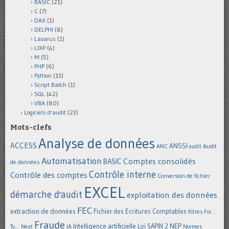
BASIC
(21)
C
(7)
DAX
(1)
DELPHI
(8)
Lazarus
(1)
LIXP
(4)
M
(5)
PHP
(6)
Python
(13)
Script Batch
(1)
SQL
(42)
VBA
(80)
Logiciels d'audit
(23)
Mots-clefs
Analyse de données
ACCESS
ANSSI
Audit
ANC
audit
Automatisation
Comptes consolidés
BASIC
de données
Contrôle interne
Contrôle des comptes
Conversion de fichier
EXCEL
démarche d'audit
exploitation des données
FEC
extraction de données
Fichier des Ecritures Comptables
filtres
For...
Fraude
Intelligence artificielle
NEP
IA
Loi SAPIN 2
To... Next
Normes