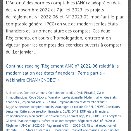
L’Autorité des normes comptables (ANC) a adopté en date
des 4 novembre 2022 et 7 juillet 2023 les projets
de règlement N° 2022-06 et N° 2023-03 modifiant le plan
comptable général (PCG) en vue de moderniser les états
financiers et la nomenclature des comptes. Ces deux
Règlements, en cours d’homologation, entreront en
vigueur pour les comptes des exercices ouverts à compter
du 1er janvier …
Continue reading ‘Règlement ANC n° 2022-06 relatif à la
modernisation des états financiers : 7ème partie –
Wébinaire CNAM/CNOEC’ »
Archivé sous
Comptes annuels
,
Comptes consolidés
,
Cycle Fiscalité
,
Cycle
Immobilisations
,
Cycle Stocks
,
Formation professionnelle
,
Modernisation des états
financiers (Règlement ANC 2022-06)
,
Réglementation et démarche d'audit
|
Taggé
Annexe des comptes annuels
,
Avantages en nature
,
CNAM
,
CNOEC
,
Covenants
bancaires
,
Critères de sélection financiers
,
CVAE
,
DMS
,
ERP
,
états financiers
,
Immobilisations
,
Nomenclature des comptes
,
Paramétrage
,
PCG
,
PHP
,
Plan Comptable
Général
,
Plan de comptes
,
présentation des comptes
,
Règlement ANC n° 2020-01
,
Règlement ANC n° 2022-06
,
Règlement ANC n° 2023-03
,
Résultat exceptionnel
,
Retraite
,
RSP
,
Stocks et encours
,
Subventions
,
Transferts de charges
,
valeur ajoutée
,