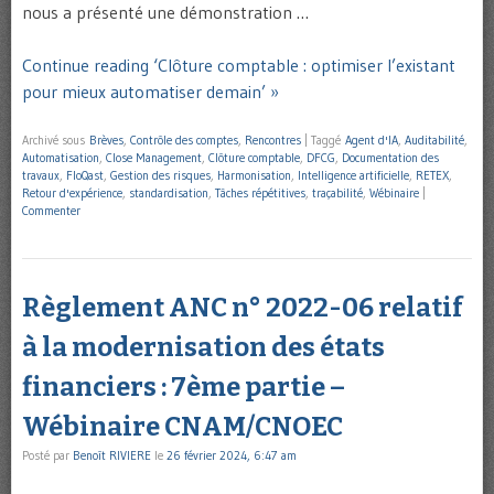
nous a présenté une démonstration …
Continue reading ‘Clôture comptable : optimiser l’existant
pour mieux automatiser demain’ »
Archivé sous
Brèves
,
Contrôle des comptes
,
Rencontres
|
Taggé
Agent d'IA
,
Auditabilité
,
Automatisation
,
Close Management
,
Clôture comptable
,
DFCG
,
Documentation des
travaux
,
FloQast
,
Gestion des risques
,
Harmonisation
,
Intelligence artificielle
,
RETEX
,
Retour d'expérience
,
standardisation
,
Tâches répétitives
,
traçabilité
,
Wébinaire
|
Commenter
Règlement ANC n° 2022-06 relatif
à la modernisation des états
financiers : 7ème partie –
Wébinaire CNAM/CNOEC
Posté par
Benoît RIVIERE
le
26 février 2024, 6:47 am