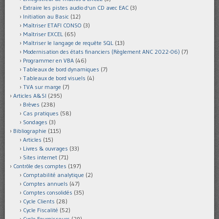
Extraire les pistes audio d'un CD avec EAC
(3)
Initiation au Basic
(12)
Maîtriser ETAFI CONSO
(3)
Maîtriser EXCEL
(65)
Maîtriser le langage de requête SQL
(13)
Modernisation des états financiers (Règlement ANC 2022-06)
(7)
Programmer en VBA
(46)
Tableaux de bord dynamiques
(7)
Tableaux de bord visuels
(4)
TVA sur marge
(7)
Articles A&SI
(295)
Brèves
(238)
Cas pratiques
(58)
Sondages
(3)
Bibliographie
(115)
Articles
(15)
Livres & ouvrages
(33)
Sites internet
(71)
Contrôle des comptes
(197)
Comptabilité analytique
(2)
Comptes annuels
(47)
Comptes consolidés
(35)
Cycle Clients
(28)
Cycle Fiscalité
(52)
Cycle Fournisseurs
(29)