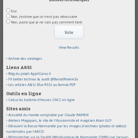
Oui
Non, j'estime que ce n'est pas nécessaire
Non, parce que je ne sais pas comment faire
View Results
Archive des sondages
Liens A&SI
Blog du projet AppliConso II
Fil twitter technos & audit @BenoitRiviere14
Les articles A&SI (flux RSS) au format PDF
Outils en ligne
Calcul du barème d'heures CNCC en ligne
Sites amis
Actualité du monde comptable par Claude RAMEIX
Ateliers Magiques, le site de l'illusionniste et magicien Alain GUY
Découvrir la Basse-Normandie par les images d'archives (photos et vidéos)
numérisées par l'ARCIS
Rétrospective sur la Société Métallurgique de Normandie (SMN) par Jacques