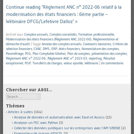
Continue reading ‘Règlement ANC n° 2022-06 relatif à la
modernisation des états financiers : 6ème partie –
Wébinaire DFCG/Lefebvre Dalloz’ »
Archivé sous
Comptes annuels
,
Comptes consolidés
,
Formation professionnelle
,
Modernisation des états financiers (Règlement ANC 2022-06)
,
Réglementation et
démarche d'audit
|
Taggé
Annexe des comptes annuels
,
Covenants bancaires
,
Critères de
sélection financiers
,
CVAE
,
DMS
,
ERP
,
états financiers
,
Nomenclature des comptes
,
Paramétrage
,
PCG
,
Plan Comptable Général
,
Plan de comptes
,
présentation des comptes
,
Règlement ANC n° 2022-06
,
Règlement ANC n° 2023-03
,
reporting
,
Résultat
exceptionnel
,
RSP
,
Transferts de charges
,
valeur ajoutée
,
Wébinaire
|
Un commentaire
Chercher sur A&SI…
Search
Thèmes
Articles à suites
(164)
Analyse de données et automatisation avec Excel et Access
(13)
Analyser un FEC avec Python
(3)
Collecter des données juridiques sur les entreprises avec l'API SIRENE
(2)
Enregistreur de macros d'EXCEL
(3)