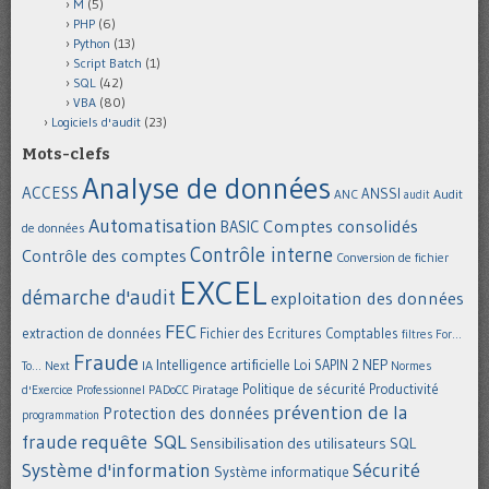
M
(5)
PHP
(6)
Python
(13)
Script Batch
(1)
SQL
(42)
VBA
(80)
Logiciels d'audit
(23)
Mots-clefs
Analyse de données
ACCESS
ANSSI
Audit
ANC
audit
Automatisation
Comptes consolidés
BASIC
de données
Contrôle interne
Contrôle des comptes
Conversion de fichier
EXCEL
démarche d'audit
exploitation des données
FEC
extraction de données
Fichier des Ecritures Comptables
filtres
For...
Fraude
Intelligence artificielle
NEP
IA
Loi SAPIN 2
To... Next
Normes
Politique de sécurité
Piratage
Productivité
d'Exercice Professionnel
PADoCC
prévention de la
Protection des données
programmation
requête SQL
fraude
Sensibilisation des utilisateurs
SQL
Système d'information
Sécurité
Système informatique