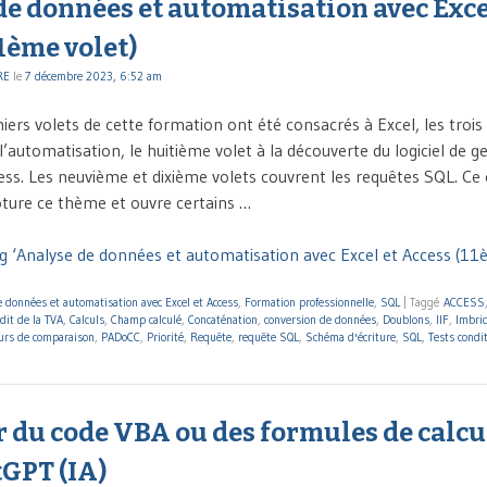
e données et automatisation avec Exce
1ème volet)
RE
le
7 décembre 2023, 6:52 am
ers volets de cette formation ont été consacrés à Excel, les trois
’automatisation, le huitième volet à la découverte du logiciel de g
ss. Les neuvième et dixième volets couvrent les requêtes SQL. Ce
lôture ce thème et ouvre certains …
g ‘Analyse de données et automatisation avec Excel et Access (11è
 données et automatisation avec Excel et Access
,
Formation professionnelle
,
SQL
|
Taggé
ACCESS
dit de la TVA
,
Calculs
,
Champ calculé
,
Concaténation
,
conversion de données
,
Doublons
,
IIF
,
Imbric
urs de comparaison
,
PADoCC
,
Priorité
,
Requête
,
requête SQL
,
Schéma d'écriture
,
SQL
,
Tests condi
 du code VBA ou des formules de calcu
tGPT (IA)