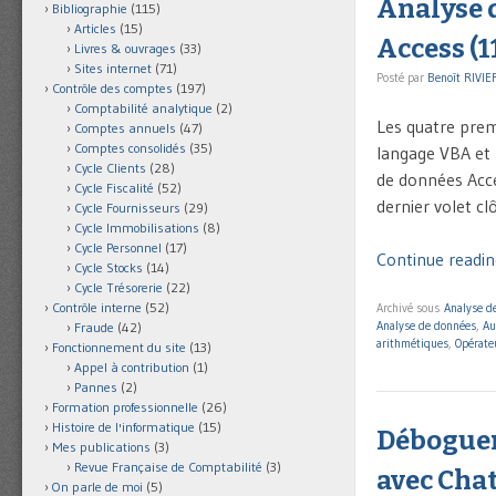
Analyse d
Bibliographie
(115)
Articles
(15)
Access (1
Livres & ouvrages
(33)
Sites internet
(71)
Posté par
Benoît RIVIE
Contrôle des comptes
(197)
Comptabilité analytique
(2)
Les quatre premi
Comptes annuels
(47)
Comptes consolidés
(35)
langage VBA et l
Cycle Clients
(28)
de données Acce
Cycle Fiscalité
(52)
dernier volet c
Cycle Fournisseurs
(29)
Cycle Immobilisations
(8)
Cycle Personnel
(17)
Continue readin
Cycle Stocks
(14)
Cycle Trésorerie
(22)
Contrôle interne
(52)
Archivé sous
Analyse de
Analyse de données
,
Au
Fraude
(42)
arithmétiques
,
Opérate
Fonctionnement du site
(13)
Appel à contribution
(1)
Pannes
(2)
Formation professionnelle
(26)
Histoire de l'informatique
(15)
Déboguer
Mes publications
(3)
Revue Française de Comptabilité
(3)
avec Cha
On parle de moi
(5)