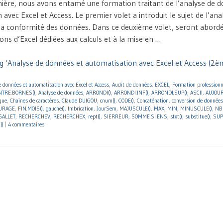
ière, nous avons entamé une formation traitant de l’analyse de d
 avec Excel et Access. Le premier volet a introduit le sujet de l’a
a conformité des données. Dans ce deuxième volet, seront abordé
ons d’Excel dédiées aux calculs et à la mise en …
g ‘Analyse de données et automatisation avec Excel et Access (2èm
 données et automatisation avec Excel et Access
,
Audit de données
,
EXCEL
,
Formation professionn
NTRE.BORNES()
,
Analyse de données
,
ARRONDI()
,
ARRONDI.INF()
,
ARRONDI.SUP()
,
ASCII
,
AUJOUR
que
,
Chaînes de caractères
,
Claude DUIGOU
,
cnum()
,
CODE()
,
Concaténation
,
conversion de données
URAGE
,
FIN.MOIS()
,
gauche()
,
Imbrication
,
JourSem
,
MAJUSCULE()
,
MAX
,
MIN
,
MINUSCULE()
,
NB(
 GALLET
,
RECHERCHEV
,
RECHERCHEX
,
rept()
,
SIERREUR
,
SOMME.SI.ENS
,
stxt()
,
substitue()
,
SUP
()
|
4 commentaires