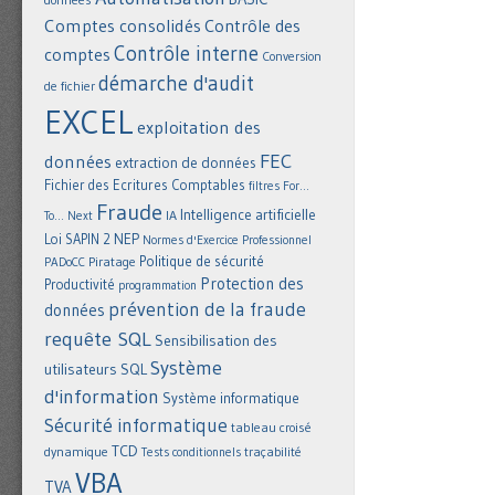
Comptes consolidés
Contrôle des
Contrôle interne
comptes
Conversion
démarche d'audit
de fichier
EXCEL
exploitation des
FEC
données
extraction de données
Fichier des Ecritures Comptables
filtres
For...
Fraude
Intelligence artificielle
IA
To... Next
NEP
Loi SAPIN 2
Normes d'Exercice Professionnel
Politique de sécurité
Piratage
PADoCC
Protection des
Productivité
programmation
prévention de la fraude
données
requête SQL
Sensibilisation des
Système
utilisateurs
SQL
d'information
Système informatique
Sécurité informatique
tableau croisé
TCD
dynamique
Tests conditionnels
traçabilité
VBA
TVA