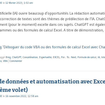
RE
le
12 février 2023, 1:02 am
rtificielle (IA) ouvre beaucoup d’opportunités La rédaction automati
 correction de textes sont des thèmes de prédilection de l’IA. Cha
ement (pour le moment) excelle dans ces sujets. ChatGPT est égale
ammes ou des formules de calcul Excel. A titre de démonstration, l’
g ‘Déboguer du code VBA ou des formules de calcul Excel avec Chat
aggé
Bing
,
ChatGPT
,
Concaténation
,
Esperluette
,
EXCEL
,
For... To... Next
,
Formule de calcul
,
IA
,
Int
ms
,
VBA
|
Commenter
e données et automatisation avec Exce
ème volet)
RE
le
16 novembre 2022, 12:58 am