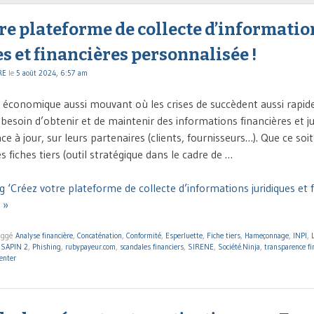
re plateforme de collecte d’informatio
s et financières personnalisée !
RE
le
5 août 2024, 6:57 am
conomique aussi mouvant où les crises de succèdent aussi rapid
besoin d’obtenir et de maintenir des informations financières et jur
 à jour, sur leurs partenaires (clients, fournisseurs…). Que ce soi
s fiches tiers (outil stratégique dans le cadre de …
 ‘Créez votre plateforme de collecte d’informations juridiques et 
 »
aggé
Analyse financière
,
Concaténation
,
Conformité
,
Esperluette
,
Fiche tiers
,
Hameçonnage
,
INPI
,
 SAPIN 2
,
Phishing
,
rubypayeur.com
,
scandales financiers
,
SIRENE
,
Société.Ninja
,
transparence fi
nter