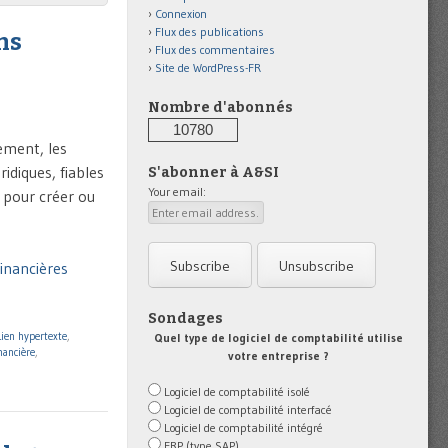
Connexion
Flux des publications
ns
Flux des commentaires
Site de WordPress-FR
Nombre d'abonnés
10780
ement, les
idiques, fiables
S'abonner à A&SI
Your email:
t pour créer ou
financières
Sondages
Lien hypertexte
,
Quel type de logiciel de comptabilité utilise
nancière
,
votre entreprise ?
Logiciel de comptabilité isolé
Logiciel de comptabilité interfacé
Logiciel de comptabilité intégré
ERP (type SAP)