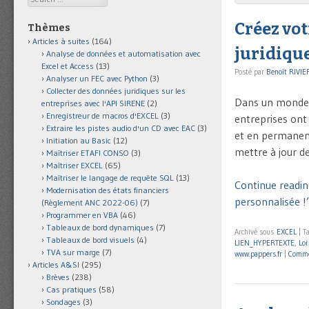
Créez vot
Thèmes
Articles à suites
(164)
juridique
Analyse de données et automatisation avec
Excel et Access
(13)
Posté par
Benoît RIVIE
Analyser un FEC avec Python
(3)
Collecter des données juridiques sur les
Dans un monde é
entreprises avec l'API SIRENE
(2)
Enregistreur de macros d'EXCEL
(3)
entreprises ont 
Extraire les pistes audio d'un CD avec EAC
(3)
et en permanence
Initiation au Basic
(12)
mettre à jour de
Maîtriser ETAFI CONSO
(3)
Maîtriser EXCEL
(65)
Maîtriser le langage de requête SQL
(13)
Continue reading
Modernisation des états financiers
personnalisée !’
(Règlement ANC 2022-06)
(7)
Programmer en VBA
(46)
Tableaux de bord dynamiques
(7)
Archivé sous
EXCEL
|
T
Tableaux de bord visuels
(4)
LIEN_HYPERTEXTE
,
Loi
TVA sur marge
(7)
www.pappers.fr
|
Comme
Articles A&SI
(295)
Brèves
(238)
Cas pratiques
(58)
Sondages
(3)