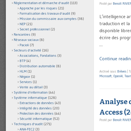
Réglementation et démarche d'audit
(113)
Posté par
Benoît RIVIE
Approche par les risques
(21)
Formalisation des travaux d'audit
(9)
L’intelligence a
Mission du commissaire aux comptes
(38)
traduction et la
NEP
(21)
Secret professionnel
(2)
disponible libr
Rencontres
(9)
écrire des progr
Réseaux sociaux
(8)
…
Pacioli
(7)
Secteurs d'activité
(16)
Associations, Fondations
(3)
Continue readin
BTP
(4)
Distribution automobile
(8)
HLM
(1)
Archivé sous
Brèves
|
T
Microsoft
,
OpenAI
,
Tea
Négoce
(1)
Services
(1)
Vente au détail
(3)
Système d'information
(44)
Système informatique
(128)
Analyse d
Extractions de données
(43)
Intégrité des données
(20)
Access (2
Protection des données
(44)
Sécurité informatique
(52)
Posté par
Benoît RIVIE
Techniques d'audit
(271)
ANA-FEC2
(3)