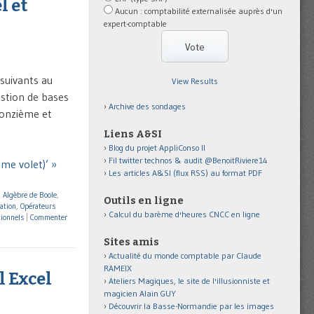
l et
Aucun : comptabilité externalisée auprès d'un
expert-comptable
 suivants au
View Results
estion de bases
Archive des sondages
 onzième et
Liens A&SI
Blog du projet AppliConso II
Fil twitter technos & audit @BenoitRiviere14
me volet)’ »
Les articles A&SI (flux RSS) au format PDF
,
Algèbre de Boole
,
Outils en ligne
ation
,
Opérateurs
Calcul du barème d'heures CNCC en ligne
tionnels
|
Commenter
Sites amis
Actualité du monde comptable par Claude
RAMEIX
l Excel
Ateliers Magiques, le site de l'illusionniste et
magicien Alain GUY
Découvrir la Basse-Normandie par les images