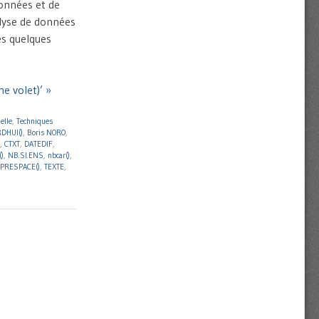
onnées et de
nalyse de données
s quelques
e volet)’ »
elle
,
Techniques
DHUI()
,
Boris NORO
,
,
CTXT
,
DATEDIF
,
)
,
NB.SI.ENS
,
nbcar()
,
PRESPACE()
,
TEXTE
,