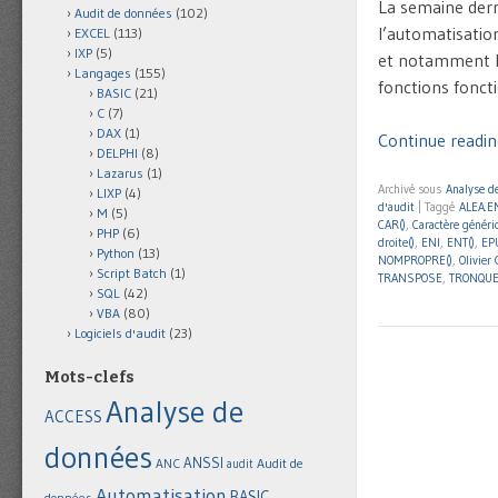
La semaine dern
Audit de données
(102)
l’automatisation
EXCEL
(113)
IXP
(5)
et notamment l
Langages
(155)
fonctions foncti
BASIC
(21)
C
(7)
DAX
(1)
Continue readin
DELPHI
(8)
Lazarus
(1)
Archivé sous
Analyse de
LIXP
(4)
d'audit
|
Taggé
ALEA.E
M
(5)
CAR()
,
Caractère généri
PHP
(6)
droite()
,
ENI
,
ENT()
,
EP
Python
(13)
NOMPROPRE()
,
Olivier
Script Batch
(1)
TRANSPOSE
,
TRONQUE
SQL
(42)
VBA
(80)
Logiciels d'audit
(23)
Mots-clefs
Analyse de
ACCESS
données
ANSSI
Audit de
ANC
audit
Automatisation
BASIC
données