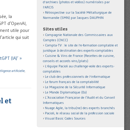
d'archives (photos et vidéos) numérisées par
l'ARCIS
Rétrospective sur la Société Métallurgique de
sée, la
Normandie (SMN) par Jacques DAUPHIN
tGPT d’OpenAI,
Sites utiles
ment utile pour
Compagnie Nationale des Commissaires aux
article qui suit
Comptes (CNCC)
Compta-TV : le site de l'e-formation comptable et
juridique à destination des experts-comptables
Cuisine & Vins de France (Recettes de cuisine,
GPT (IA)’ »
conseils et accords vins/plats)
L'équipe Pacioli au challenge-voile des experts-
elligence artificielle
,
comptables
Le club des professionnels de l'informatique
Le forum français de la comptabilité
Le Magazine de la Sécurité Informatique
Le Monde Diplomatique (Eo)
L’Association Française de l’Audit et du Conseil
l et
Informatiques
Nuage Agile, la tribu(ne) des experts branchés
Pacioli, le réseau social de la profession sociale
Visual Basic Codes Sources