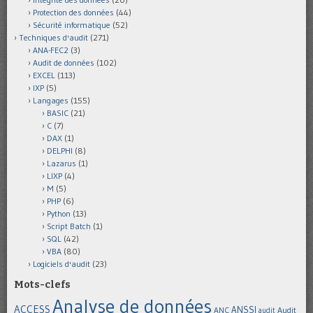
Protection des données
(44)
Sécurité informatique
(52)
Techniques d'audit
(271)
ANA-FEC2
(3)
Audit de données
(102)
EXCEL
(113)
IXP
(5)
Langages
(155)
BASIC
(21)
C
(7)
DAX
(1)
DELPHI
(8)
Lazarus
(1)
LIXP
(4)
M
(5)
PHP
(6)
Python
(13)
Script Batch
(1)
SQL
(42)
VBA
(80)
Logiciels d'audit
(23)
Mots-clefs
Analyse de données
ACCESS
ANSSI
Audit
ANC
audit