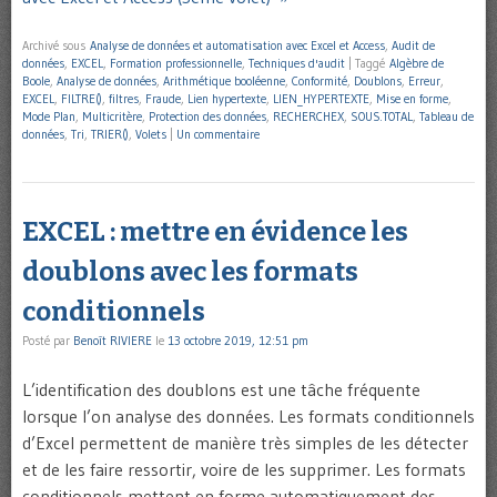
Archivé sous
Analyse de données et automatisation avec Excel et Access
,
Audit de
données
,
EXCEL
,
Formation professionnelle
,
Techniques d'audit
|
Taggé
Algèbre de
Boole
,
Analyse de données
,
Arithmétique booléenne
,
Conformité
,
Doublons
,
Erreur
,
EXCEL
,
FILTRE()
,
filtres
,
Fraude
,
Lien hypertexte
,
LIEN_HYPERTEXTE
,
Mise en forme
,
Mode Plan
,
Multicritère
,
Protection des données
,
RECHERCHEX
,
SOUS.TOTAL
,
Tableau de
données
,
Tri
,
TRIER()
,
Volets
|
Un commentaire
EXCEL : mettre en évidence les
doublons avec les formats
conditionnels
Posté par
Benoît RIVIERE
le
13 octobre 2019, 12:51 pm
L’identification des doublons est une tâche fréquente
lorsque l’on analyse des données. Les formats conditionnels
d’Excel permettent de manière très simples de les détecter
et de les faire ressortir, voire de les supprimer. Les formats
conditionnels mettent en forme automatiquement des