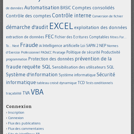
Automatisation
Comptes consolidés
BASIC
de données
Contrôle interne
Contrôle des comptes
Conversion de fichier
EXCEL
démarche d'audit
exploitation des données
FEC
extraction de données
Fichier des Ecritures Comptables
filtres
For...
Fraude
Intelligence artificielle
NEP
IA
Loi SAPIN 2
To... Next
Normes
Politique de sécurité
Piratage
Productivité
d'Exercice Professionnel
PADoCC
prévention de la
Protection des données
programmation
requête SQL
fraude
Sensibilisation des utilisateurs
SQL
Système d'information
Sécurité
Système informatique
informatique
TCD
tableau croisé dynamique
Tests conditionnels
VBA
TVA
traçabilité
Connexion
Inscription
Connexion
Flux des publications
Flux des commentaires
Site de WordPress-FR