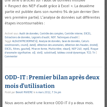
une série d’articles sur l’audit de données intitulée
« Respect des NEP d’audit grâce à Excel ». La deuxième
partie est publiée dans son numéro 94 de juin dernier (lien
vers première partie). L’analyse de données suit différentes
étapes incontournables :
Archivé sous
Audit de données
,
Contrôle des comptes
,
Contrôle interne
,
EXCEL
,
Extractions de données
,
Logiciels d'audit
,
NEP
,
Techniques d'audit
|
Taggé
ALEA.ENTRE.BORNES()
,
Analyse de données
,
base de données
,
Calculs
conditionnels
,
cnum()
,
date()
,
détection des anomalies
,
détection des fraudes
,
droite()
,
EXCEL
,
filtres
,
gauche()
,
Mise en forme
,
Multicritère
,
nbcar()
,
NEP 240
,
rept()
,
Risque
d'anomalie significative
,
si()
,
stxt()
,
substitue()
,
tableau croisé dynamique
,
TCD
,
Tri
|
Commenter
ODD-IT : Premier bilan après deux
mois d’utilisation
Posté par
Benoît RIVIERE
le
4 mars 2012, 7:34 pm
Nous avons acheté une licence ODD-IT il y a deux mois.