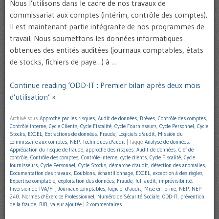
Nous l’utilisons dans le cadre de nos travaux de
commissariat aux comptes (intérim, contrôle des comptes).
Il est maintenant partie intégrante de nos programmes de
travail. Nous soumettons les données informatiques
obtenues des entités auditées (journaux comptables, états
de stocks, fichiers de paye…) à …
Continue reading ‘ODD-IT : Premier bilan après deux mois
d’utilisation’ »
Archivé sous
Approche par les risques
,
Audit de données
,
Brèves
,
Contrôle des comptes
,
Contrôle interne
,
Cycle Clients
,
Cycle Fiscalité
,
Cycle Fournisseurs
,
Cycle Personnel
,
Cycle
Stocks
,
EXCEL
,
Extractions de données
,
Fraude
,
Logiciels d'audit
,
Mission du
commissaire aux comptes
,
NEP
,
Techniques d'audit
|
Taggé
Analyse de données
,
Appréciation du risque de fraude
,
approche des risques
,
Audit de données
,
Clef de
contrôle
,
Contrôle des comptes
,
Contrôle interne
,
cycle clients
,
Cycle Fiscalité
,
Cycle
fournisseurs
,
Cycle Personnel
,
Cycle Stocks
,
démarche d'audit
,
détection des anomalies
,
Documentation des travaux
,
Doublons
,
échantillonnage
,
EXCEL
,
exception à des règles
,
Expertise-comptable
,
exploitation des données
,
Fraude
,
full audit
,
imprévisibilité
,
Inversion de TVA/HT
,
Journaux comptables
,
logiciel d'audit
,
Mise en forme
,
NEP
,
NEP
240
,
Normes d'Exercice Professionnel
,
Numéro de Sécurité Sociale
,
ODD-IT
,
prévention
de la fraude
,
RIB
,
valeur ajoutée
|
2 commentaires