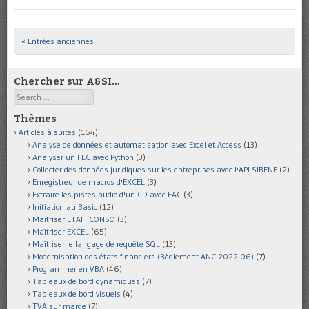
« Entrées anciennes
Post navigation
Chercher sur A&SI…
Search
Thèmes
Articles à suites
(164)
Analyse de données et automatisation avec Excel et Access
(13)
Analyser un FEC avec Python
(3)
Collecter des données juridiques sur les entreprises avec l'API SIRENE
(2)
Enregistreur de macros d'EXCEL
(3)
Extraire les pistes audio d'un CD avec EAC
(3)
Initiation au Basic
(12)
Maîtriser ETAFI CONSO
(3)
Maîtriser EXCEL
(65)
Maîtriser le langage de requête SQL
(13)
Modernisation des états financiers (Règlement ANC 2022-06)
(7)
Programmer en VBA
(46)
Tableaux de bord dynamiques
(7)
Tableaux de bord visuels
(4)
TVA sur marge
(7)