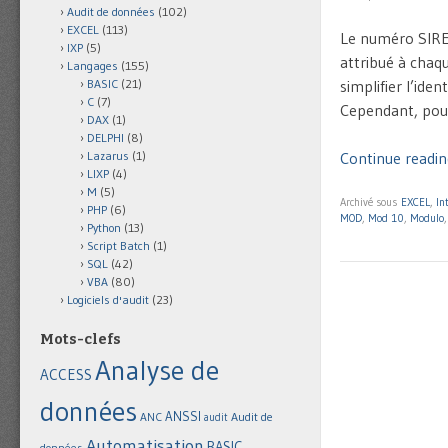
Audit de données
(102)
EXCEL
(113)
Le numéro SIRET
IXP
(5)
attribué à chaqu
Langages
(155)
simplifier l’ide
BASIC
(21)
C
(7)
Cependant, pour 
DAX
(1)
DELPHI
(8)
Continue reading
Lazarus
(1)
LIXP
(4)
M
(5)
Archivé sous
EXCEL
,
In
PHP
(6)
MOD
,
Mod 10
,
Modulo
Python
(13)
Script Batch
(1)
SQL
(42)
VBA
(80)
Logiciels d'audit
(23)
Mots-clefs
Analyse de
ACCESS
données
ANSSI
Audit de
ANC
audit
Automatisation
BASIC
données