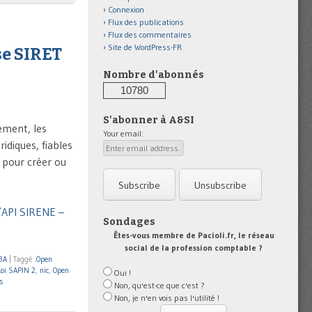
Connexion
Flux des publications
Flux des commentaires
Site de WordPress-FR
se SIRET
Nombre d'abonnés
10780
S'abonner à A&SI
ement, les
Your email:
idiques, fiables
t pour créer ou
l’API SIRENE –
Sondages
Êtes-vous membre de Pacioli.fr, le réseau
social de la profession comptable ?
BA
|
Taggé
.Open
Loi SAPIN 2
,
nic
,
Open
Oui !
s
Non, qu'est-ce que c'est ?
Non, je n'en vois pas l'utilité !