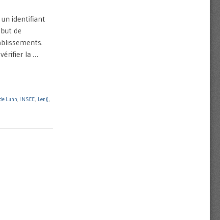
un identifiant
 but de
tablissements.
vérifier la …
de Luhn
,
INSEE
,
Len()
,