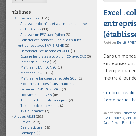
Excel : c
Thèmes
Articles à suites
(164)
entrepris
Analyse de données et automatisation avec
Excel et Access
(13)
(établis
Analyser un FEC avec Python
(3)
Collecter des données juridiques sur les
Posté par
Benoît RIVIE
entreprises avec l'API SIRENE
(2)
Enregistreur de macros d'EXCEL
(3)
Dans un monde é
Extraire les pistes audio d'un CD avec EAC
(3)
Initiation au Basic
(12)
entreprises ont 
Maîtriser ETAFI CONSO
(3)
et en permanence
Maîtriser EXCEL
(65)
mettre à jour de
Maîtriser le langage de requête SQL
(13)
Modernisation des états financiers
(Règlement ANC 2022-06)
(7)
Continue reading
Programmer en VBA
(46)
2ème partie : b
Tableaux de bord dynamiques
(7)
Tableaux de bord visuels
(4)
TVA sur marge
(7)
Archivé sous
Collecter 
Articles A&SI
(295)
"GET"
,
Adresse
,
API
,
Co
Brèves
(238)
Data
,
Private Function.
Cas pratiques
(58)
Sondages
(3)