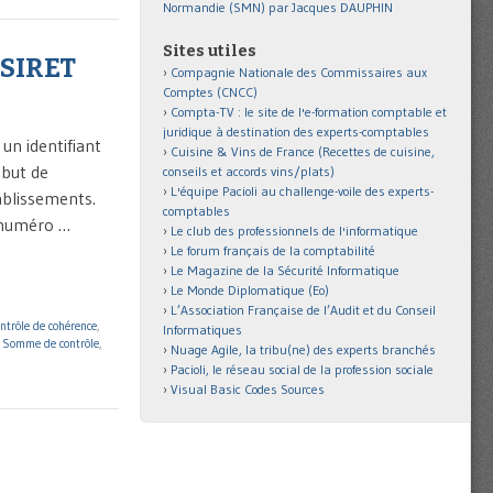
Normandie (SMN) par Jacques DAUPHIN
Sites utiles
 SIRET
Compagnie Nationale des Commissaires aux
Comptes (CNCC)
Compta-TV : le site de l'e-formation comptable et
juridique à destination des experts-comptables
un identifiant
Cuisine & Vins de France (Recettes de cuisine,
 but de
conseils et accords vins/plats)
L'équipe Pacioli au challenge-voile des experts-
tablissements.
comptables
n numéro …
Le club des professionnels de l'informatique
Le forum français de la comptabilité
Le Magazine de la Sécurité Informatique
Le Monde Diplomatique (Eo)
L’Association Française de l’Audit et du Conseil
ontrôle de cohérence
,
Informatiques
,
Somme de contrôle
,
Nuage Agile, la tribu(ne) des experts branchés
Pacioli, le réseau social de la profession sociale
Visual Basic Codes Sources