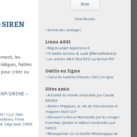
View Results
se SIREN
Archive des sondages
Liens A&SI
Blog du projet AppliConso II
Fil twitter technos & audit @BenoitRiviere14
ement, les
Les articles A&SI (flux RSS) au format PDF
idiques, fiables
Outils en ligne
t pour créer ou
Calcul du barème d'heures CNCC en ligne
Sites amis
l’API SIRENE –
Actualité du monde comptable par Claude
RAMEIX
Ateliers Magiques, le site de l'illusionniste et
magicien Alain GUY
BA
|
Taggé
.Open
Découvrir la Basse-Normandie par les images
ondations
,
Forme
d'archives (photos et vidéos) numérisées par
NA
,
Siège social
,
SIREN
,
l'ARCIS
Rétrospective sur la Société Métallurgique de