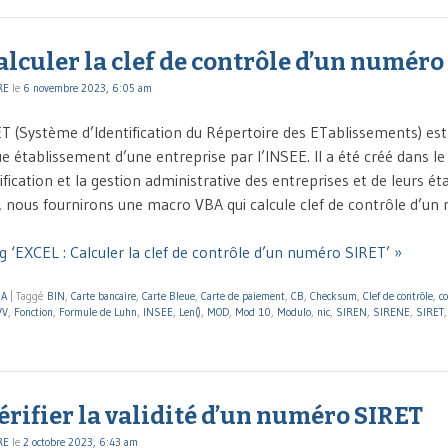
alculer la clef de contrôle d’un numéro
RE
le
6 novembre 2023, 6:05 am
 (Système d’Identification du Répertoire des ETablissements) est 
e établissement d’une entreprise par l’INSEE. Il a été créé dans le
ntification et la gestion administrative des entreprises et de leurs é
e, nous fournirons une macro VBA qui calcule clef de contrôle d’u
g ‘EXCEL : Calculer la clef de contrôle d’un numéro SIRET’ »
BA
|
Taggé
BIN
,
Carte bancaire
,
Carte Bleue
,
Carte de paiement
,
CB
,
Checksum
,
Clef de contrôle
,
c
VV
,
Fonction
,
Formule de Luhn
,
INSEE
,
Len()
,
MOD
,
Mod 10
,
Modulo
,
nic
,
SIREN
,
SIRENE
,
SIRET
érifier la validité d’un numéro SIRET
RE
le
2 octobre 2023, 6:43 am