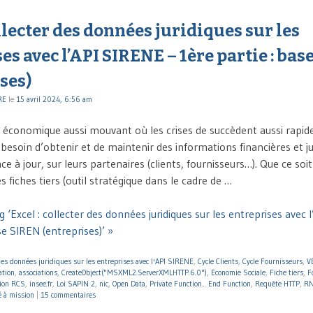
ollecter des données juridiques sur les
es avec l’API SIRENE – 1ère partie : ba
ses)
RE
le
15 avril 2024, 6:56 am
conomique aussi mouvant où les crises de succèdent aussi rapid
besoin d’obtenir et de maintenir des informations financières et jur
 à jour, sur leurs partenaires (clients, fournisseurs…). Que ce soi
s fiches tiers (outil stratégique dans le cadre de …
 ‘Excel : collecter des données juridiques sur les entreprises avec 
se SIREN (entreprises)’ »
des données juridiques sur les entreprises avec l'API SIRENE
,
Cycle Clients
,
Cycle Fournisseurs
,
V
ation
,
associations
,
CreateObject("MSXML2.ServerXMLHTTP.6.0")
,
Economie Sociale
,
Fiche tiers
,
F
tion RCS
,
insee.fr
,
Loi SAPIN 2
,
nic
,
Open Data
,
Private Function... End Function
,
Requête HTTP
,
R
é à mission
|
15 commentaires