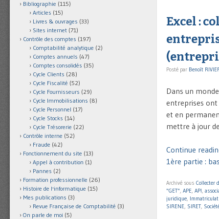
Bibliographie
(115)
Articles
(15)
Excel : c
Livres & ouvrages
(33)
Sites internet
(71)
entrepris
Contrôle des comptes
(197)
Comptabilité analytique
(2)
(entrepri
Comptes annuels
(47)
Comptes consolidés
(35)
Posté par
Benoît RIVIE
Cycle Clients
(28)
Cycle Fiscalité
(52)
Dans un monde é
Cycle Fournisseurs
(29)
Cycle Immobilisations
(8)
entreprises ont 
Cycle Personnel
(17)
et en permanence
Cycle Stocks
(14)
mettre à jour de
Cycle Trésorerie
(22)
Contrôle interne
(52)
Fraude
(42)
Continue reading
Fonctionnement du site
(13)
1ère partie : ba
Appel à contribution
(1)
Pannes
(2)
Formation professionnelle
(26)
Archivé sous
Collecter 
Histoire de l'informatique
(15)
"GET"
,
APE
,
API
,
associ
Mes publications
(3)
juridique
,
Immatricula
Revue Française de Comptabilité
(3)
SIRENE
,
SIRET
,
Sociét
On parle de moi
(5)