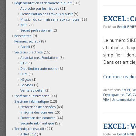
Réglementation et démarche d'audit
(113)
Approche par les risques
(21)
Formalisation des travaux d'audit
(9)
EXCEL : C
Mission du commissaire aux comptes
(38)
NEP
(21)
Posté par
Benoît RIVIE
Secret professionnel
(2)
Rencontres
(9)
Le numéro SIRET
Réseaux sociaux
(8)
attribué à chaqu
Pacioli
(7)
Secteurs d'activité
(16)
simplifier l’ide
Associations, Fondations
(3)
Dans cet articl
BTP
(4)
Distribution automobile
(8)
HLM
(1)
Continue readin
Négoce
(1)
Services
(1)
Archivé sous
EXCEL
,
V
Vente au détail
(3)
Cryptogramme
,
CVC
,
C
Système d'information
(44)
VBA
|
Un commentaire
Système informatique
(128)
Extractions de données
(43)
Intégrité des données
(20)
Protection des données
(44)
Sécurité informatique
(52)
EXCEL : V
Techniques d'audit
(271)
ANA-FEC2
(3)
Posté par
Benoît RIVIE