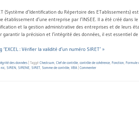
 (Système d’Identification du Répertoire des ETablissements) est 
e établissement d’une entreprise par l’INSEE. Il a été créé dans le
ntification et la gestion administrative des entreprises et de leurs é
garantir la précision et l’intégrité des données, il est essentiel de 
 ‘EXCEL : Vérifier la validité d’un numéro SIRET’ »
tégrité des données
|
Taggé
Checksum
,
Clef de contrôle
,
contrôle de cohérence
,
Fonction
,
Formule 
,
nic
,
SIREN
,
SIRENE
,
SIRET
,
Somme de contrôle
,
VBA
|
Commenter