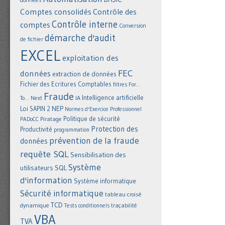
Comptes consolidés
Contrôle des
Contrôle interne
comptes
Conversion
démarche d'audit
de fichier
EXCEL
exploitation des
FEC
données
extraction de données
Fichier des Ecritures Comptables
filtres
For...
Fraude
Intelligence artificielle
IA
To... Next
NEP
Loi SAPIN 2
Normes d'Exercice Professionnel
Politique de sécurité
Piratage
PADoCC
Protection des
Productivité
programmation
prévention de la fraude
données
requête SQL
Sensibilisation des
Système
utilisateurs
SQL
d'information
Système informatique
Sécurité informatique
tableau croisé
TCD
dynamique
Tests conditionnels
traçabilité
VBA
TVA