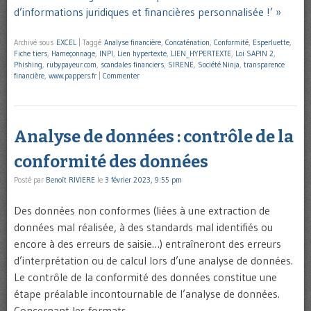
d’informations juridiques et financières personnalisée !’ »
Archivé sous
EXCEL
|
Taggé
Analyse financière
,
Concaténation
,
Conformité
,
Esperluette
,
Fiche tiers
,
Hameçonnage
,
INPI
,
Lien hypertexte
,
LIEN_HYPERTEXTE
,
Loi SAPIN 2
,
Phishing
,
rubypayeur.com
,
scandales financiers
,
SIRENE
,
Société.Ninja
,
transparence
financière
,
www.pappers.fr
|
Commenter
Analyse de données : contrôle de la
conformité des données
Posté par
Benoît RIVIERE
le
3 février 2023, 9:55 pm
Des données non conformes (liées à une extraction de
données mal réalisée, à des standards mal identifiés ou
encore à des erreurs de saisie…) entraîneront des erreurs
d’interprétation ou de calcul lors d’une analyse de données.
Le contrôle de la conformité des données constitue une
étape préalable incontournable de l’analyse de données.
Concernant les formats …