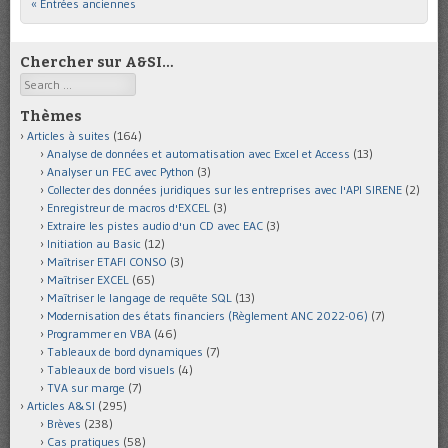
« Entrées anciennes
Post navigation
Chercher sur A&SI…
Search
Thèmes
Articles à suites
(164)
Analyse de données et automatisation avec Excel et Access
(13)
Analyser un FEC avec Python
(3)
Collecter des données juridiques sur les entreprises avec l'API SIRENE
(2)
Enregistreur de macros d'EXCEL
(3)
Extraire les pistes audio d'un CD avec EAC
(3)
Initiation au Basic
(12)
Maîtriser ETAFI CONSO
(3)
Maîtriser EXCEL
(65)
Maîtriser le langage de requête SQL
(13)
Modernisation des états financiers (Règlement ANC 2022-06)
(7)
Programmer en VBA
(46)
Tableaux de bord dynamiques
(7)
Tableaux de bord visuels
(4)
TVA sur marge
(7)
Articles A&SI
(295)
Brèves
(238)
Cas pratiques
(58)