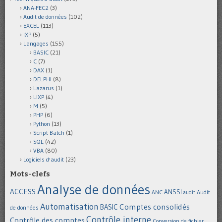
ANA-FEC2
(3)
Audit de données
(102)
EXCEL
(113)
IXP
(5)
Langages
(155)
BASIC
(21)
C
(7)
DAX
(1)
DELPHI
(8)
Lazarus
(1)
LIXP
(4)
M
(5)
PHP
(6)
Python
(13)
Script Batch
(1)
SQL
(42)
VBA
(80)
Logiciels d'audit
(23)
Mots-clefs
Analyse de données
ACCESS
ANSSI
Audit
ANC
audit
Automatisation
Comptes consolidés
BASIC
de données
Contrôle interne
Contrôle des comptes
Conversion de fichier