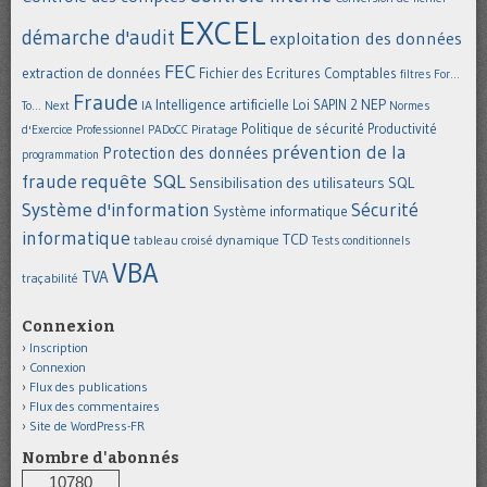
EXCEL
démarche d'audit
exploitation des données
FEC
extraction de données
Fichier des Ecritures Comptables
filtres
For...
Fraude
Intelligence artificielle
NEP
IA
Loi SAPIN 2
To... Next
Normes
Politique de sécurité
Piratage
Productivité
d'Exercice Professionnel
PADoCC
prévention de la
Protection des données
programmation
requête SQL
fraude
Sensibilisation des utilisateurs
SQL
Système d'information
Sécurité
Système informatique
informatique
TCD
tableau croisé dynamique
Tests conditionnels
VBA
TVA
traçabilité
Connexion
Inscription
Connexion
Flux des publications
Flux des commentaires
Site de WordPress-FR
Nombre d'abonnés
10780