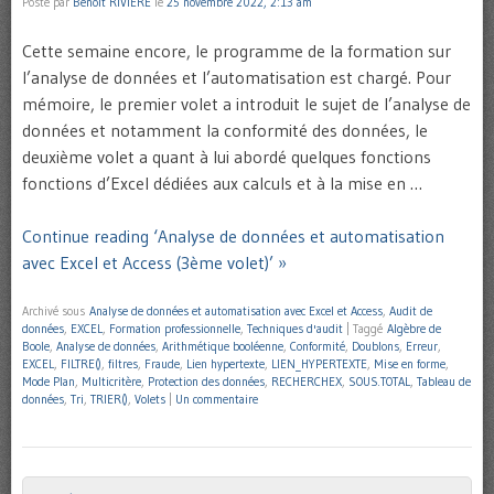
Posté par
Benoît RIVIERE
le
25 novembre 2022, 2:13 am
Cette semaine encore, le programme de la formation sur
l’analyse de données et l’automatisation est chargé. Pour
mémoire, le premier volet a introduit le sujet de l’analyse de
données et notamment la conformité des données, le
deuxième volet a quant à lui abordé quelques fonctions
fonctions d’Excel dédiées aux calculs et à la mise en …
Continue reading ‘Analyse de données et automatisation
avec Excel et Access (3ème volet)’ »
Archivé sous
Analyse de données et automatisation avec Excel et Access
,
Audit de
données
,
EXCEL
,
Formation professionnelle
,
Techniques d'audit
|
Taggé
Algèbre de
Boole
,
Analyse de données
,
Arithmétique booléenne
,
Conformité
,
Doublons
,
Erreur
,
EXCEL
,
FILTRE()
,
filtres
,
Fraude
,
Lien hypertexte
,
LIEN_HYPERTEXTE
,
Mise en forme
,
Mode Plan
,
Multicritère
,
Protection des données
,
RECHERCHEX
,
SOUS.TOTAL
,
Tableau de
données
,
Tri
,
TRIER()
,
Volets
|
Un commentaire