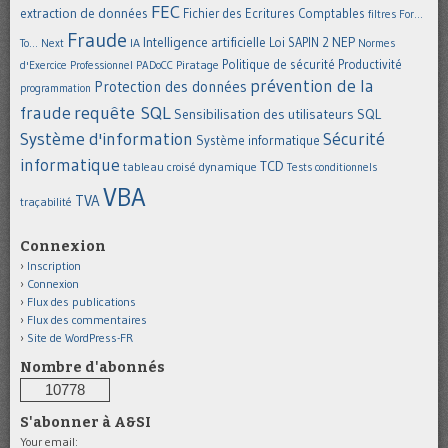
FEC
extraction de données
Fichier des Ecritures Comptables
filtres
For...
Fraude
Intelligence artificielle
NEP
IA
Loi SAPIN 2
To... Next
Normes
Politique de sécurité
Piratage
Productivité
d'Exercice Professionnel
PADoCC
prévention de la
Protection des données
programmation
requête SQL
fraude
Sensibilisation des utilisateurs
SQL
Système d'information
Sécurité
Système informatique
informatique
TCD
tableau croisé dynamique
Tests conditionnels
VBA
TVA
traçabilité
Connexion
Inscription
Connexion
Flux des publications
Flux des commentaires
Site de WordPress-FR
Nombre d'abonnés
10778
S'abonner à A&SI
Your email: