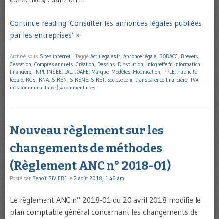
Continue reading ‘Consulter les annonces légales publiées
par les entreprises’ »
Archivé sous
Sites internet
|
Taggé
Actulegales.fr
,
Annonce légale
,
BODACC
,
Brevets
,
Cessation
,
Comptes annuels
,
Création
,
Dessins
,
Dissolution
,
infogreffe.fr
,
information
financière
,
INPI
,
INSEE
,
JAL
,
JOAFE
,
Marque
,
Modèles
,
Modification
,
PPLE
,
Publicité
légale
,
RCS
,
RNA
,
SIREN
,
SIRENE
,
SIRET
,
societe.com
,
transparence financière
,
TVA
intracommunautaire
|
4 commentaires
Nouveau règlement sur les
changements de méthodes
(Règlement ANC n° 2018-01)
Posté par
Benoît RIVIERE
le
2 août 2018, 1:46 am
Le règlement ANC n° 2018-01 du 20 avril 2018 modifie le
plan comptable général concernant les changements de