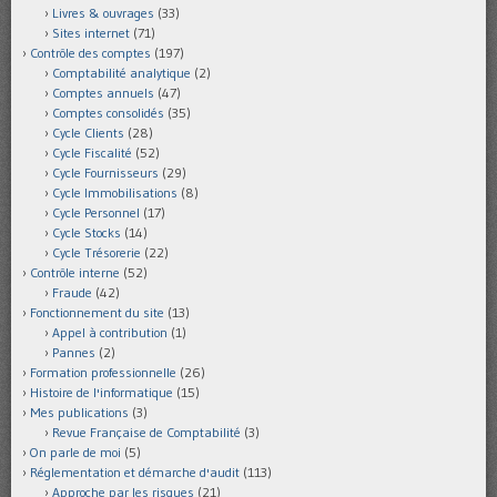
Livres & ouvrages
(33)
Sites internet
(71)
Contrôle des comptes
(197)
Comptabilité analytique
(2)
Comptes annuels
(47)
Comptes consolidés
(35)
Cycle Clients
(28)
Cycle Fiscalité
(52)
Cycle Fournisseurs
(29)
Cycle Immobilisations
(8)
Cycle Personnel
(17)
Cycle Stocks
(14)
Cycle Trésorerie
(22)
Contrôle interne
(52)
Fraude
(42)
Fonctionnement du site
(13)
Appel à contribution
(1)
Pannes
(2)
Formation professionnelle
(26)
Histoire de l'informatique
(15)
Mes publications
(3)
Revue Française de Comptabilité
(3)
On parle de moi
(5)
Réglementation et démarche d'audit
(113)
Approche par les risques
(21)