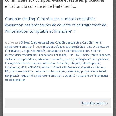
commissaire aux comptes évalue et teste les procédures
encadrant la collecte et de traitement …
Continue reading ‘Contrôle des comptes consolidés :
évaluation des procédures de collecte et de traitement de
l’information comptable et financière’ »
Archivé sous
Brèves
,
Comptes consolidés
,
Contrôle des comptes
,
Contrôle interne
,
Système d'information
|
Taggé
assertions d’audit
,
balance générale
,
CEGID
,
Collecte de
l’information
,
Comptes consolidés
,
Consolidation
,
Contrôle des comptes
,
Contrôle
interne
,
démarche d'audit
,
Eliminations
,
Entité liée
,
ERP
,
ETAFI CONSO
,
états financiers
,
évaluation des procédures
,
extraction de données
,
groupe
,
hétérogénéité des systèmes
,
homogénéisation des comptes
,
information financière
,
intégrité
,
intercompagnie
,
intragroupe
,
NEP
,
NEP 9505
,
Normes d'Exercice Professionnel
,
Opérations internes
,
PGI
,
plan de conversion
,
présentation des comptes
,
procédures
,
programme de travail
,
Réciprocités
,
régularité
,
Système d'information
,
traçabilité
,
traitement de l’information
|
Un commentaire
Nouvelles entrées »
Post navigation