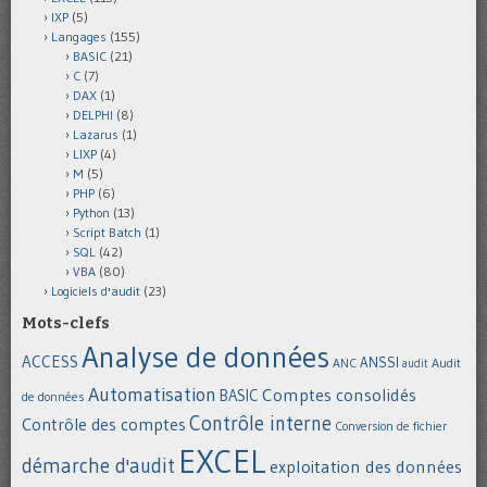
IXP
(5)
Langages
(155)
BASIC
(21)
C
(7)
DAX
(1)
DELPHI
(8)
Lazarus
(1)
LIXP
(4)
M
(5)
PHP
(6)
Python
(13)
Script Batch
(1)
SQL
(42)
VBA
(80)
Logiciels d'audit
(23)
Mots-clefs
Analyse de données
ACCESS
ANSSI
Audit
ANC
audit
Automatisation
Comptes consolidés
BASIC
de données
Contrôle interne
Contrôle des comptes
Conversion de fichier
EXCEL
démarche d'audit
exploitation des données