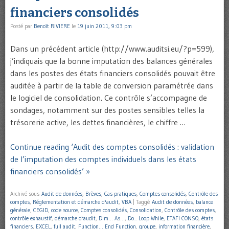
financiers consolidés
Posté par
Benoît RIVIERE
le
19 juin 2011, 9:03 pm
Dans un précédent article (http://www.auditsi.eu/?p=599),
j’indiquais que la bonne imputation des balances générales
dans les postes des états financiers consolidés pouvait être
auditée à partir de la table de conversion paramétrée dans
le logiciel de consolidation. Ce contrôle s’accompagne de
sondages, notamment sur des postes sensibles telles la
trésorerie active, les dettes financières, le chiffre …
Continue reading ‘Audit des comptes consolidés : validation
de l’imputation des comptes individuels dans les états
financiers consolidés’ »
Archivé sous
Audit de données
,
Brèves
,
Cas pratiques
,
Comptes consolidés
,
Contrôle des
comptes
,
Réglementation et démarche d'audit
,
VBA
|
Taggé
Audit de données
,
balance
générale
,
CEGID
,
code source
,
Comptes consolidés
,
Consolidation
,
Contrôle des comptes
,
contrôle exhaustif
,
démarche d'audit
,
Dim… As…
,
Do... Loop While
,
ETAFI CONSO
,
états
financiers
,
EXCEL
,
full audit
,
Function… End Function
,
groupe
,
information financière
,