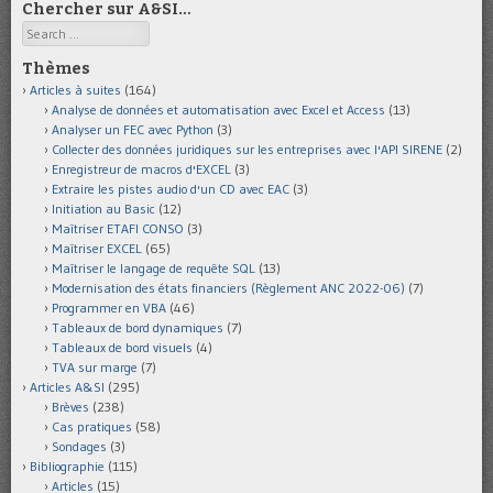
Chercher sur A&SI…
Search
Thèmes
Articles à suites
(164)
Analyse de données et automatisation avec Excel et Access
(13)
Analyser un FEC avec Python
(3)
Collecter des données juridiques sur les entreprises avec l'API SIRENE
(2)
Enregistreur de macros d'EXCEL
(3)
Extraire les pistes audio d'un CD avec EAC
(3)
Initiation au Basic
(12)
Maîtriser ETAFI CONSO
(3)
Maîtriser EXCEL
(65)
Maîtriser le langage de requête SQL
(13)
Modernisation des états financiers (Règlement ANC 2022-06)
(7)
Programmer en VBA
(46)
Tableaux de bord dynamiques
(7)
Tableaux de bord visuels
(4)
TVA sur marge
(7)
Articles A&SI
(295)
Brèves
(238)
Cas pratiques
(58)
Sondages
(3)
Bibliographie
(115)
Articles
(15)