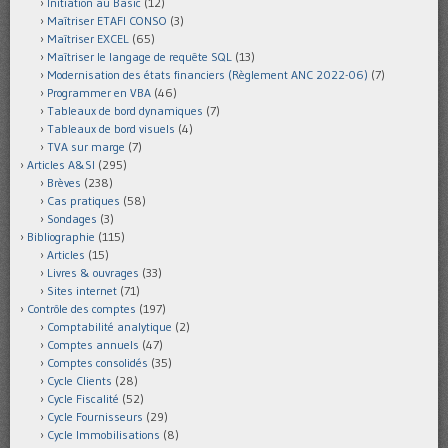
Initiation au Basic
(12)
Maîtriser ETAFI CONSO
(3)
Maîtriser EXCEL
(65)
Maîtriser le langage de requête SQL
(13)
Modernisation des états financiers (Règlement ANC 2022-06)
(7)
Programmer en VBA
(46)
Tableaux de bord dynamiques
(7)
Tableaux de bord visuels
(4)
TVA sur marge
(7)
Articles A&SI
(295)
Brèves
(238)
Cas pratiques
(58)
Sondages
(3)
Bibliographie
(115)
Articles
(15)
Livres & ouvrages
(33)
Sites internet
(71)
Contrôle des comptes
(197)
Comptabilité analytique
(2)
Comptes annuels
(47)
Comptes consolidés
(35)
Cycle Clients
(28)
Cycle Fiscalité
(52)
Cycle Fournisseurs
(29)
Cycle Immobilisations
(8)