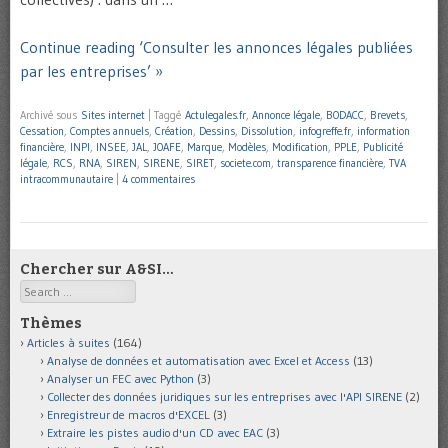
Continue reading ‘Consulter les annonces légales publiées
par les entreprises’ »
Archivé sous
Sites internet
|
Taggé
Actulegales.fr
,
Annonce légale
,
BODACC
,
Brevets
,
Cessation
,
Comptes annuels
,
Création
,
Dessins
,
Dissolution
,
infogreffe.fr
,
information
financière
,
INPI
,
INSEE
,
JAL
,
JOAFE
,
Marque
,
Modèles
,
Modification
,
PPLE
,
Publicité
légale
,
RCS
,
RNA
,
SIREN
,
SIRENE
,
SIRET
,
societe.com
,
transparence financière
,
TVA
intracommunautaire
|
4 commentaires
Chercher sur A&SI…
Search
Thèmes
Articles à suites
(164)
Analyse de données et automatisation avec Excel et Access
(13)
Analyser un FEC avec Python
(3)
Collecter des données juridiques sur les entreprises avec l'API SIRENE
(2)
Enregistreur de macros d'EXCEL
(3)
Extraire les pistes audio d'un CD avec EAC
(3)