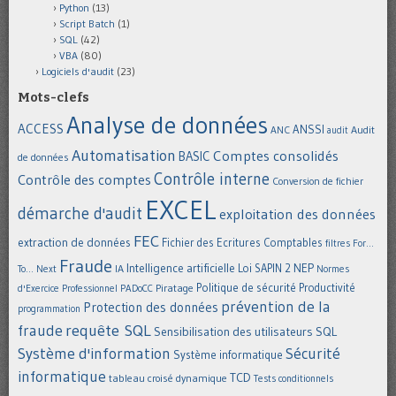
Python
(13)
Script Batch
(1)
SQL
(42)
VBA
(80)
Logiciels d'audit
(23)
Mots-clefs
Analyse de données
ACCESS
ANSSI
Audit
ANC
audit
Automatisation
Comptes consolidés
BASIC
de données
Contrôle interne
Contrôle des comptes
Conversion de fichier
EXCEL
démarche d'audit
exploitation des données
FEC
extraction de données
Fichier des Ecritures Comptables
filtres
For...
Fraude
Intelligence artificielle
NEP
IA
Loi SAPIN 2
To... Next
Normes
Politique de sécurité
Piratage
Productivité
d'Exercice Professionnel
PADoCC
prévention de la
Protection des données
programmation
requête SQL
fraude
Sensibilisation des utilisateurs
SQL
Système d'information
Sécurité
Système informatique
informatique
TCD
tableau croisé dynamique
Tests conditionnels