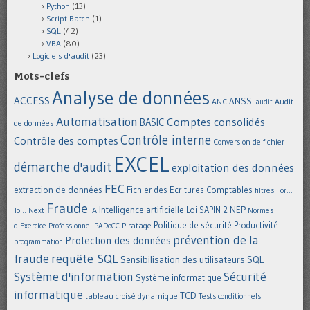
Python
(13)
Script Batch
(1)
SQL
(42)
VBA
(80)
Logiciels d'audit
(23)
Mots-clefs
Analyse de données
ACCESS
ANSSI
Audit
ANC
audit
Automatisation
Comptes consolidés
BASIC
de données
Contrôle interne
Contrôle des comptes
Conversion de fichier
EXCEL
démarche d'audit
exploitation des données
FEC
extraction de données
Fichier des Ecritures Comptables
filtres
For...
Fraude
Intelligence artificielle
NEP
IA
Loi SAPIN 2
To... Next
Normes
Politique de sécurité
Piratage
Productivité
d'Exercice Professionnel
PADoCC
prévention de la
Protection des données
programmation
requête SQL
fraude
Sensibilisation des utilisateurs
SQL
Système d'information
Sécurité
Système informatique
informatique
TCD
tableau croisé dynamique
Tests conditionnels