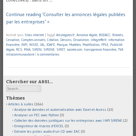
Continue reading ‘Consulter les annonces légales publiées
par les entreprises’ »
Archivé sous
Sites internet
|
Taggé
Actulegales.fr
,
Annonce légale
,
BODACC
,
Brevets
,
Cessation
,
Comptes annuels
,
Création
,
Dessins
,
Dissolution
,
infogreffe.fr
,
information
financière
,
INPI
,
INSEE
,
JAL
,
JOAFE
,
Marque
,
Modèles
,
Modification
,
PPLE
,
Publicité
légale
,
RCS
,
RNA
,
SIREN
,
SIRENE
,
SIRET
,
societe.com
,
transparence financière
,
TVA
intracommunautaire
|
4 commentaires
Chercher sur A&SI…
Search
Thèmes
Articles à suites
(164)
Analyse de données et automatisation avec Excel et Access
(13)
Analyser un FEC avec Python
(3)
Collecter des données juridiques sur les entreprises avec l'API SIRENE
(2)
Enregistreur de macros d'EXCEL
(3)
Extraire les pistes audio d'un CD avec EAC
(3)