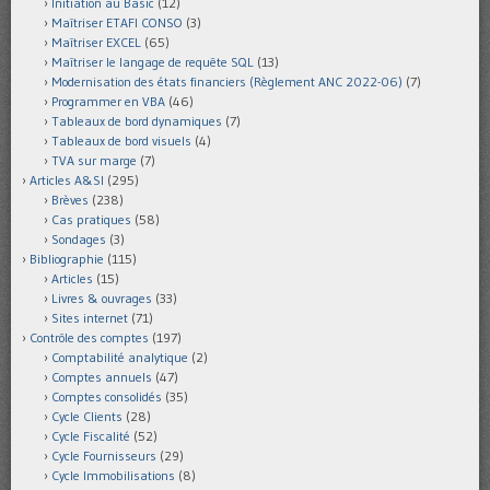
Initiation au Basic
(12)
Maîtriser ETAFI CONSO
(3)
Maîtriser EXCEL
(65)
Maîtriser le langage de requête SQL
(13)
Modernisation des états financiers (Règlement ANC 2022-06)
(7)
Programmer en VBA
(46)
Tableaux de bord dynamiques
(7)
Tableaux de bord visuels
(4)
TVA sur marge
(7)
Articles A&SI
(295)
Brèves
(238)
Cas pratiques
(58)
Sondages
(3)
Bibliographie
(115)
Articles
(15)
Livres & ouvrages
(33)
Sites internet
(71)
Contrôle des comptes
(197)
Comptabilité analytique
(2)
Comptes annuels
(47)
Comptes consolidés
(35)
Cycle Clients
(28)
Cycle Fiscalité
(52)
Cycle Fournisseurs
(29)
Cycle Immobilisations
(8)