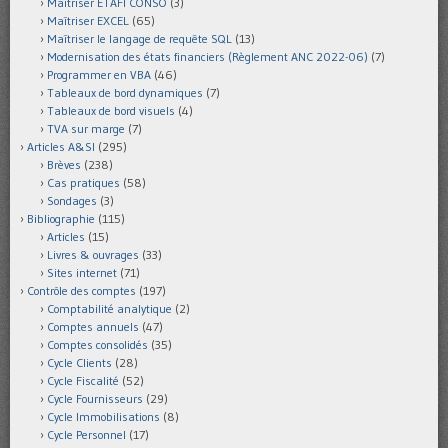
Maîtriser ETAFI CONSO
(3)
Maîtriser EXCEL
(65)
Maîtriser le langage de requête SQL
(13)
Modernisation des états financiers (Règlement ANC 2022-06)
(7)
Programmer en VBA
(46)
Tableaux de bord dynamiques
(7)
Tableaux de bord visuels
(4)
TVA sur marge
(7)
Articles A&SI
(295)
Brèves
(238)
Cas pratiques
(58)
Sondages
(3)
Bibliographie
(115)
Articles
(15)
Livres & ouvrages
(33)
Sites internet
(71)
Contrôle des comptes
(197)
Comptabilité analytique
(2)
Comptes annuels
(47)
Comptes consolidés
(35)
Cycle Clients
(28)
Cycle Fiscalité
(52)
Cycle Fournisseurs
(29)
Cycle Immobilisations
(8)
Cycle Personnel
(17)