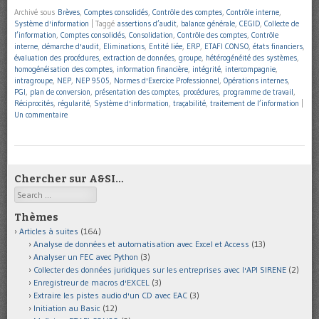
Archivé sous
Brèves
,
Comptes consolidés
,
Contrôle des comptes
,
Contrôle interne
,
Système d'information
|
Taggé
assertions d’audit
,
balance générale
,
CEGID
,
Collecte de
l’information
,
Comptes consolidés
,
Consolidation
,
Contrôle des comptes
,
Contrôle
interne
,
démarche d'audit
,
Eliminations
,
Entité liée
,
ERP
,
ETAFI CONSO
,
états financiers
,
évaluation des procédures
,
extraction de données
,
groupe
,
hétérogénéité des systèmes
,
homogénéisation des comptes
,
information financière
,
intégrité
,
intercompagnie
,
intragroupe
,
NEP
,
NEP 9505
,
Normes d'Exercice Professionnel
,
Opérations internes
,
PGI
,
plan de conversion
,
présentation des comptes
,
procédures
,
programme de travail
,
Réciprocités
,
régularité
,
Système d'information
,
traçabilité
,
traitement de l’information
|
Un commentaire
Chercher sur A&SI…
Search
Thèmes
Articles à suites
(164)
Analyse de données et automatisation avec Excel et Access
(13)
Analyser un FEC avec Python
(3)
Collecter des données juridiques sur les entreprises avec l'API SIRENE
(2)
Enregistreur de macros d'EXCEL
(3)
Extraire les pistes audio d'un CD avec EAC
(3)
Initiation au Basic
(12)