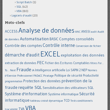
Script Batch
(1)
SQL
(42)
VBA
(80)
Logiciels d'audit
(23)
Mots-clefs
Analyse de données
ACCESS
ANSSI
Audit
ANC
audit
Automatisation
Comptes consolidés
BASIC
de données
Contrôle interne
Contrôle des comptes
Conversion de fichier
EXCEL
démarche d'audit
exploitation des données
FEC
extraction de données
Fichier des Ecritures Comptables
filtres
For...
Fraude
Intelligence artificielle
NEP
IA
Loi SAPIN 2
To... Next
Normes
Politique de sécurité
Piratage
Productivité
d'Exercice Professionnel
PADoCC
prévention de la
Protection des données
programmation
requête SQL
fraude
Sensibilisation des utilisateurs
SQL
Système d'information
Sécurité
Système informatique
informatique
TCD
tableau croisé dynamique
Tests conditionnels
VBA
TVA
traçabilité