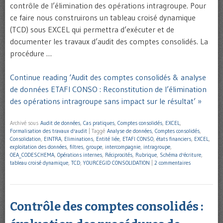
contrôle de l’élimination des opérations intragroupe. Pour
ce faire nous construirons un tableau croisé dynamique
(TCD) sous EXCEL qui permettra d’exécuter et de
documenter les travaux d’audit des comptes consolidés. La
procédure …
Continue reading ‘Audit des comptes consolidés & analyse
de données ETAFI CONSO : Reconstitution de l’élimination
des opérations intragroupe sans impact sur le résultat’ »
Archivé sous
Audit de données
,
Cas pratiques
,
Comptes consolidés
,
EXCEL
,
Formalisation des travaux d'audit
|
Taggé
Analyse de données
,
Comptes consolidés
,
Consolidation
,
EINTRA
,
Eliminations
,
Entité liée
,
ETAFI CONSO
,
états financiers
,
EXCEL
,
exploitation des données
,
filtres
,
groupe
,
intercompagnie
,
intragroupe
,
OEA_CODESCHEMA
,
Opérations internes
,
Réciprocités
,
Rubrique
,
Schéma d'écriture
,
tableau croisé dynamique
,
TCD
,
YOURCEGID CONSOLIDATION
|
2 commentaires
Contrôle des comptes consolidés :