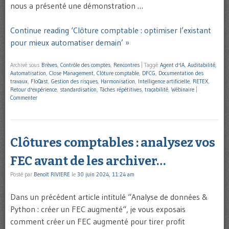
nous a présenté une démonstration …
Continue reading ‘Clôture comptable : optimiser l’existant
pour mieux automatiser demain’ »
Archivé sous
Brèves
,
Contrôle des comptes
,
Rencontres
|
Taggé
Agent d'IA
,
Auditabilité
,
Automatisation
,
Close Management
,
Clôture comptable
,
DFCG
,
Documentation des
travaux
,
FloQast
,
Gestion des risques
,
Harmonisation
,
Intelligence artificielle
,
RETEX
,
Retour d'expérience
,
standardisation
,
Tâches répétitives
,
traçabilité
,
Wébinaire
|
Commenter
Clôtures comptables : analysez vos
FEC avant de les archiver…
Posté par
Benoît RIVIERE
le
30 juin 2024, 11:24 am
Dans un précédent article intitulé “Analyse de données &
Python : créer un FEC augmenté“, je vous exposais
comment créer un FEC augmenté pour tirer profit