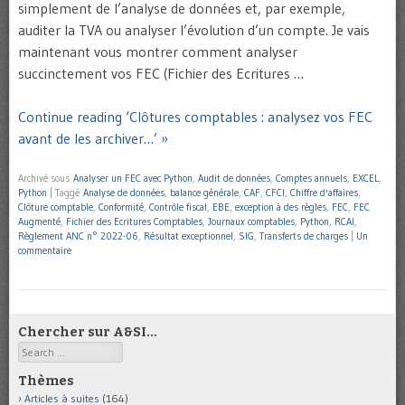
simplement de l’analyse de données et, par exemple,
auditer la TVA ou analyser l’évolution d’un compte. Je vais
maintenant vous montrer comment analyser
succinctement vos FEC (Fichier des Ecritures …
Continue reading ‘Clôtures comptables : analysez vos FEC
avant de les archiver…’ »
Archivé sous
Analyser un FEC avec Python
,
Audit de données
,
Comptes annuels
,
EXCEL
,
Python
|
Taggé
Analyse de données
,
balance générale
,
CAF
,
CFCI
,
Chiffre d'affaires
,
Clôture comptable
,
Conformité
,
Contrôle fiscal
,
EBE
,
exception à des règles
,
FEC
,
FEC
Augmenté
,
Fichier des Ecritures Comptables
,
Journaux comptables
,
Python
,
RCAI
,
Règlement ANC n° 2022-06
,
Résultat exceptionnel
,
SIG
,
Transferts de charges
|
Un
commentaire
Chercher sur A&SI…
Search
Thèmes
Articles à suites
(164)