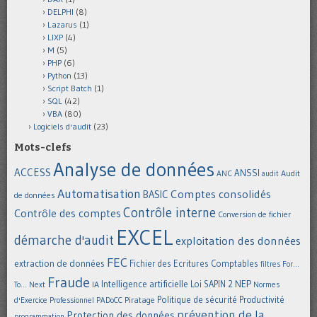
DELPHI
(8)
Lazarus
(1)
LIXP
(4)
M
(5)
PHP
(6)
Python
(13)
Script Batch
(1)
SQL
(42)
VBA
(80)
Logiciels d'audit
(23)
Mots-clefs
Analyse de données
ACCESS
ANSSI
Audit
ANC
audit
Automatisation
Comptes consolidés
BASIC
de données
Contrôle interne
Contrôle des comptes
Conversion de fichier
EXCEL
démarche d'audit
exploitation des données
FEC
extraction de données
Fichier des Ecritures Comptables
filtres
For...
Fraude
Intelligence artificielle
NEP
IA
Loi SAPIN 2
To... Next
Normes
Politique de sécurité
Piratage
Productivité
d'Exercice Professionnel
PADoCC
prévention de la
Protection des données
programmation