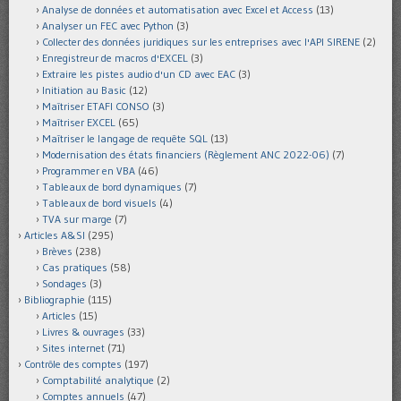
Analyse de données et automatisation avec Excel et Access
(13)
Analyser un FEC avec Python
(3)
Collecter des données juridiques sur les entreprises avec l'API SIRENE
(2)
Enregistreur de macros d'EXCEL
(3)
Extraire les pistes audio d'un CD avec EAC
(3)
Initiation au Basic
(12)
Maîtriser ETAFI CONSO
(3)
Maîtriser EXCEL
(65)
Maîtriser le langage de requête SQL
(13)
Modernisation des états financiers (Règlement ANC 2022-06)
(7)
Programmer en VBA
(46)
Tableaux de bord dynamiques
(7)
Tableaux de bord visuels
(4)
TVA sur marge
(7)
Articles A&SI
(295)
Brèves
(238)
Cas pratiques
(58)
Sondages
(3)
Bibliographie
(115)
Articles
(15)
Livres & ouvrages
(33)
Sites internet
(71)
Contrôle des comptes
(197)
Comptabilité analytique
(2)
Comptes annuels
(47)