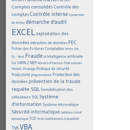
Comptes consolidés
Contrôle des
Contrôle interne
comptes
Conversion
démarche d'audit
de fichier
EXCEL
exploitation des
FEC
données
extraction de données
Fichier des Ecritures Comptables
filtres
For...
Fraude
Intelligence artificielle
IA
To... Next
NEP
Loi SAPIN 2
Normes d'Exercice Professionnel
Politique de sécurité
Piratage
PADoCC
Protection des
Productivité
programmation
prévention de la fraude
données
requête SQL
Sensibilisation des
Système
utilisateurs
SQL
d'information
Système informatique
Sécurité informatique
tableau croisé
TCD
dynamique
Tests conditionnels
traçabilité
VBA
TVA