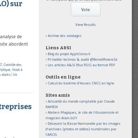
AO) sur
View Results
Archive des sondages
’analyse de
 site abordent
Liens A&SI
Blog du projet AppliConso II
Fil twitter technos & audit @BenoitRiviere14
Les articles A&SI (flux RSS) au format PDF
AT
,
Contrôle des
lytique
,
Stock à
s stocks
|
Un
Outils en ligne
Calcul du barème d'heures CNCC en ligne
Sites amis
Actualité du monde comptable par Claude
treprises
RAMEIX
Ateliers Magiques, le site de l'illusionniste et
magicien Alain GUY
Découvrir la Basse-Normandie par les images
d'archives (photos et vidéos) numérisées par
l'ARCIS