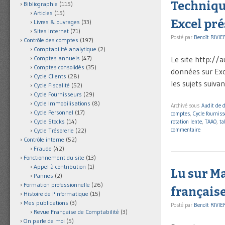
Techniqu
Bibliographie
(115)
Articles
(15)
Excel pré
Livres & ouvrages
(33)
Sites internet
(71)
Posté par
Benoît RIVIE
Contrôle des comptes
(197)
Comptabilité analytique
(2)
Le site http://
Comptes annuels
(47)
Comptes consolidés
(35)
données sur Exc
Cycle Clients
(28)
les sujets suiva
Cycle Fiscalité
(52)
Cycle Fournisseurs
(29)
Cycle Immobilisations
(8)
Archivé sous
Audit de 
Cycle Personnel
(17)
comptes
,
Cycle fournis
Cycle Stocks
(14)
rotation lente
,
TAAO
,
ta
commentaire
Cycle Trésorerie
(22)
Contrôle interne
(52)
Fraude
(42)
Fonctionnement du site
(13)
Appel à contribution
(1)
Lu sur Ma
Pannes
(2)
Formation professionnelle
(26)
française
Histoire de l'informatique
(15)
Mes publications
(3)
Posté par
Benoît RIVIE
Revue Française de Comptabilité
(3)
On parle de moi
(5)