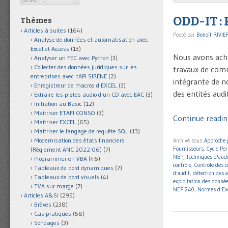
ODD-IT : 
Thèmes
Articles à suites
(164)
Posté par
Benoît RIVIE
Analyse de données et automatisation avec
Excel et Access
(13)
Nous avons achet
Analyser un FEC avec Python
(3)
Collecter des données juridiques sur les
travaux de comm
entreprises avec l'API SIRENE
(2)
intégrante de 
Enregistreur de macros d'EXCEL
(3)
des entités audi
Extraire les pistes audio d'un CD avec EAC
(3)
Initiation au Basic
(12)
Maîtriser ETAFI CONSO
(3)
Continue reading
Maîtriser EXCEL
(65)
Maîtriser le langage de requête SQL
(13)
Modernisation des états financiers
Archivé sous
Approche 
Fournisseurs
,
Cycle Pe
(Règlement ANC 2022-06)
(7)
NEP
,
Techniques d'aud
Programmer en VBA
(46)
contrôle
,
Contrôle des 
Tableaux de bord dynamiques
(7)
d'audit
,
détection des 
Tableaux de bord visuels
(4)
exploitation des donné
TVA sur marge
(7)
NEP 240
,
Normes d'Exe
Articles A&SI
(295)
Brèves
(238)
Cas pratiques
(58)
Sondages
(3)