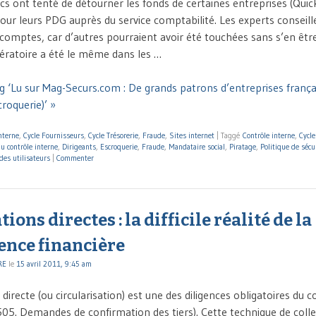
cs ont tenté de détourner les fonds de certaines entreprises (Quick
our leurs PDG auprès du service comptabilité. Les experts conseill
rs comptes, car d’autres pourraient avoir été touchées sans s’en êt
ratoire a été le même dans les …
g ‘Lu sur Mag-Securs.com : De grands patrons d’entreprises françai
roquerie)’ »
nterne
,
Cycle Fournisseurs
,
Cycle Trésorerie
,
Fraude
,
Sites internet
|
Taggé
Contrôle interne
,
Cycle
du contrôle interne
,
Dirigeants
,
Escroquerie
,
Fraude
,
Mandataire social
,
Piratage
,
Politique de sécu
des utilisateurs
|
Commenter
ons directes : la difficile réalité de la
ence financière
RE
le
15 avril 2011, 9:45 am
directe (ou circularisation) est une des diligences obligatoires du
5. Demandes de confirmation des tiers). Cette technique de colle