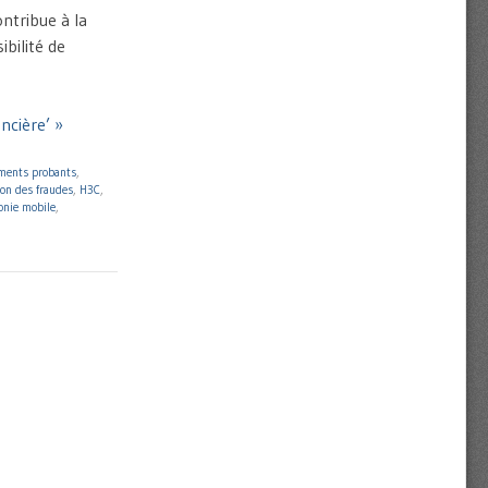
ntribue à la
bilité de
ancière’ »
éments probants
,
ion des fraudes
,
H3C
,
onie mobile
,