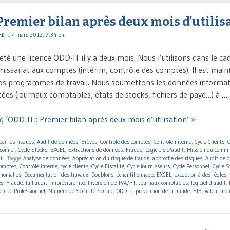
Premier bilan après deux mois d’utilis
RE
le
4 mars 2012, 7:34 pm
é une licence ODD-IT il y a deux mois. Nous l’utilisons dans le ca
issariat aux comptes (intérim, contrôle des comptes). Il est main
nos programmes de travail. Nous soumettons les données informa
tées (journaux comptables, états de stocks, fichiers de paye…) à …
 ‘ODD-IT : Premier bilan après deux mois d’utilisation’ »
par les risques
,
Audit de données
,
Brèves
,
Contrôle des comptes
,
Contrôle interne
,
Cycle Clients
,
C
rsonnel
,
Cycle Stocks
,
EXCEL
,
Extractions de données
,
Fraude
,
Logiciels d'audit
,
Mission du commi
it
|
Taggé
Analyse de données
,
Appréciation du risque de fraude
,
approche des risques
,
Audit de 
comptes
,
Contrôle interne
,
cycle clients
,
Cycle Fiscalité
,
Cycle fournisseurs
,
Cycle Personnel
,
Cycle S
anomalies
,
Documentation des travaux
,
Doublons
,
échantillonnage
,
EXCEL
,
exception à des règles
,
es
,
Fraude
,
full audit
,
imprévisibilité
,
Inversion de TVA/HT
,
Journaux comptables
,
logiciel d'audit
,
rcice Professionnel
,
Numéro de Sécurité Sociale
,
ODD-IT
,
prévention de la fraude
,
RIB
,
valeur ajo