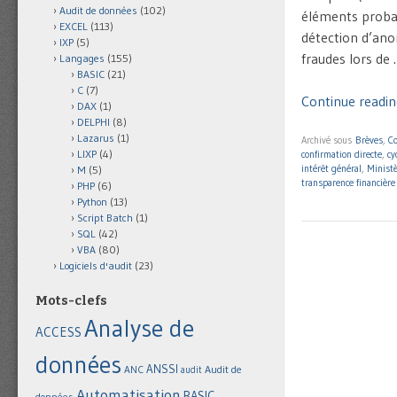
Audit de données
(102)
éléments proban
EXCEL
(113)
détection d’anom
IXP
(5)
fraudes lors de
Langages
(155)
BASIC
(21)
C
(7)
Continue reading
DAX
(1)
DELPHI
(8)
Lazarus
(1)
Archivé sous
Brèves
,
Co
LIXP
(4)
confirmation directe
,
cy
intérêt général
,
Ministè
M
(5)
transparence financière
PHP
(6)
Python
(13)
Script Batch
(1)
SQL
(42)
VBA
(80)
Logiciels d'audit
(23)
Mots-clefs
Analyse de
ACCESS
données
ANSSI
Audit de
ANC
audit
Automatisation
BASIC
données