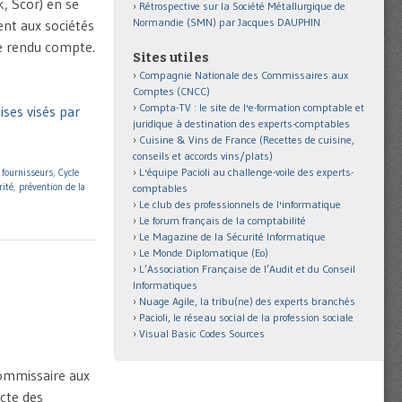
, Scor) en se
Rétrospective sur la Société Métallurgique de
Normandie (SMN) par Jacques DAUPHIN
ent aux sociétés
re rendu compte.
Sites utiles
Compagnie Nationale des Commissaires aux
Comptes (CNCC)
Compta-TV : le site de l'e-formation comptable et
ses visés par
juridique à destination des experts-comptables
Cuisine & Vins de France (Recettes de cuisine,
conseils et accords vins/plats)
L'équipe Pacioli au challenge-voile des experts-
 fournisseurs
,
Cycle
rité
,
prévention de la
comptables
Le club des professionnels de l'informatique
Le forum français de la comptabilité
Le Magazine de la Sécurité Informatique
Le Monde Diplomatique (Eo)
L’Association Française de l’Audit et du Conseil
Informatiques
Nuage Agile, la tribu(ne) des experts branchés
Pacioli, le réseau social de la profession sociale
Visual Basic Codes Sources
 commissaire aux
cte des