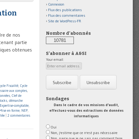
Connexion
Flux des publications
ation
Flux des commentaires
Site de WordPress-FR
Nombre d'abonnés
dre de nos
10781
tenant partie
tiques obtenues
S'abonner à A&SI
Your email:
ycle Fiscalité
,
Cycle
ssaire aux comptes
,
données
,
Clef de
Sondages
tocks
,
démarche
Dans le cadre de vos missions d'audit,
Expertise-comptable
,
effectuez-vous des extractions de données
Mise en forme
,
NEP
,
utée
|
2 commentaires
informatiques
Oui
Non, j'estime que ce n'est pas nécessaire
Non, parce que je ne sais pas comment faire