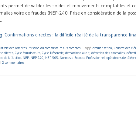
ts permet de valider les soldes et mouvements comptables et co
alies voire de fraudes (NEP-240. Prise en considération de la possi
 …
 ‘Confirmations directes : la difficile réalité de la transparence fin
ntrôle des comptes
,
Mission du commissaire aux comptes
|
Taggé
circularisation
,
Collecte des él
cle clients
,
Cycle fournisseurs
,
Cycle Trésorerie
,
démarche d'audit
,
détection des anomalies
,
détect
re de la Justice
,
NEP
,
NEP 240
,
NEP 505
,
Normes d'Exercice Professionnel
,
opérateurs de téléph
|
2 commentaires