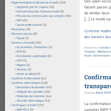
Des cyber escro
Réglementation et démarche d'audit
(113)
faisant passer p
Approche par les risques
(21)
Formalisation des travaux d'audit
(9)
de vérifier leu
Mission du commissaire aux comptes
(38)
[…] Le mode opé
NEP
(21)
Secret professionnel
(2)
Rencontres
(9)
Continue readin
Réseaux sociaux
(8)
des hackers (esc
Pacioli
(7)
Secteurs d'activité
(16)
Associations, Fondations
(3)
Archivé sous
Contrôle i
BTP
(4)
Trésorerie
,
Défaillance 
fraude
,
Sensibilisation 
Distribution automobile
(8)
HLM
(1)
Négoce
(1)
Services
(1)
Vente au détail
(3)
Confirmati
Système d'information
(44)
Système informatique
(128)
transpar
Extractions de données
(43)
Intégrité des données
(20)
Posté par
Benoît RIVIE
Protection des données
(44)
Sécurité informatique
(52)
La confirmation 
Techniques d'audit
(271)
comptes (NEP-50
ANA-FEC2
(3)