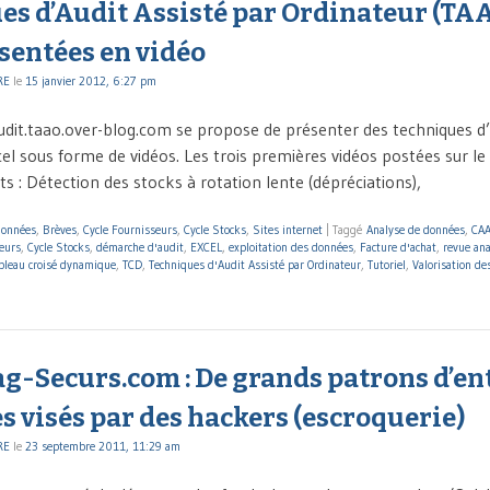
es d’Audit Assisté par Ordinateur (TA
sentées en vidéo
RE
le
15 janvier 2012, 6:27 pm
audit.taao.over-blog.com se propose de présenter des techniques d
el sous forme de vidéos. Les trois premières vidéos postées sur le
nts : Détection des stocks à rotation lente (dépréciations),
données
,
Brèves
,
Cycle Fournisseurs
,
Cycle Stocks
,
Sites internet
|
Taggé
Analyse de données
,
CA
seurs
,
Cycle Stocks
,
démarche d'audit
,
EXCEL
,
exploitation des données
,
Facture d'achat
,
revue ana
bleau croisé dynamique
,
TCD
,
Techniques d'Audit Assisté par Ordinateur
,
Tutoriel
,
Valorisation de
g-Securs.com : De grands patrons d’en
s visés par des hackers (escroquerie)
RE
le
23 septembre 2011, 11:29 am