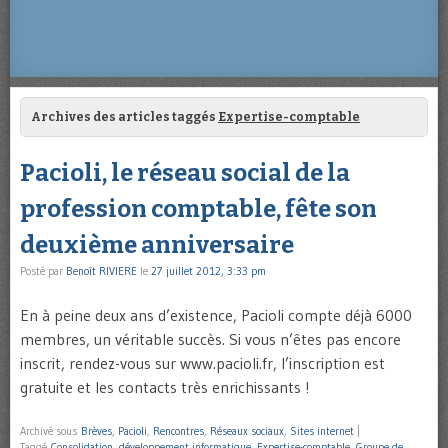
Archives des articles taggés
Expertise-comptable
Pacioli, le réseau social de la
profession comptable, fête son
deuxième anniversaire
Posté par
Benoît RIVIERE
le
27 juillet 2012, 3:33 pm
En à peine deux ans d’existence, Pacioli compte déjà 6000
membres, un véritable succès. Si vous n’êtes pas encore
inscrit, rendez-vous sur www.pacioli.fr, l’inscription est
gratuite et les contacts très enrichissants !
Archivé sous
Brèves
,
Pacioli
,
Rencontres
,
Réseaux sociaux
,
Sites internet
|
Taggé
Consolidation
,
développement informatique
,
Expertise-comptable
,
Groupe de