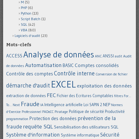
M
(5)
PHP
(6)
Python
(13)
Script Batch
(1)
SQL
(42)
VBA
(80)
Logiciels d'audit
(23)
Mots-clefs
Analyse de données
ACCESS
ANSSI
Audit
ANC
audit
Automatisation
Comptes consolidés
BASIC
de données
Contrôle interne
Contrôle des comptes
Conversion de fichier
EXCEL
démarche d'audit
exploitation des données
FEC
extraction de données
Fichier des Ecritures Comptables
filtres
For...
Fraude
Intelligence artificielle
NEP
IA
Loi SAPIN 2
To... Next
Normes
Politique de sécurité
Piratage
Productivité
d'Exercice Professionnel
PADoCC
prévention de la
Protection des données
programmation
requête SQL
fraude
Sensibilisation des utilisateurs
SQL
Système d'information
Sécurité
Système informatique