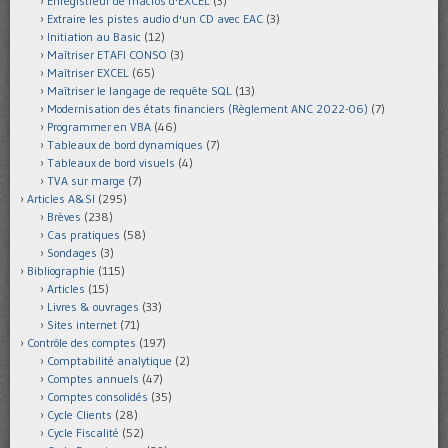
Enregistreur de macros d'EXCEL
(3)
Extraire les pistes audio d'un CD avec EAC
(3)
Initiation au Basic
(12)
Maîtriser ETAFI CONSO
(3)
Maîtriser EXCEL
(65)
Maîtriser le langage de requête SQL
(13)
Modernisation des états financiers (Règlement ANC 2022-06)
(7)
Programmer en VBA
(46)
Tableaux de bord dynamiques
(7)
Tableaux de bord visuels
(4)
TVA sur marge
(7)
Articles A&SI
(295)
Brèves
(238)
Cas pratiques
(58)
Sondages
(3)
Bibliographie
(115)
Articles
(15)
Livres & ouvrages
(33)
Sites internet
(71)
Contrôle des comptes
(197)
Comptabilité analytique
(2)
Comptes annuels
(47)
Comptes consolidés
(35)
Cycle Clients
(28)
Cycle Fiscalité
(52)