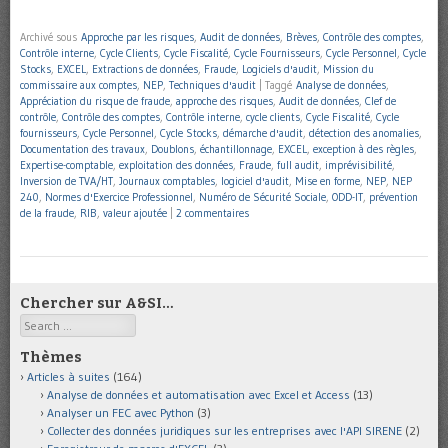
Archivé sous
Approche par les risques
,
Audit de données
,
Brèves
,
Contrôle des comptes
,
Contrôle interne
,
Cycle Clients
,
Cycle Fiscalité
,
Cycle Fournisseurs
,
Cycle Personnel
,
Cycle
Stocks
,
EXCEL
,
Extractions de données
,
Fraude
,
Logiciels d'audit
,
Mission du
commissaire aux comptes
,
NEP
,
Techniques d'audit
|
Taggé
Analyse de données
,
Appréciation du risque de fraude
,
approche des risques
,
Audit de données
,
Clef de
contrôle
,
Contrôle des comptes
,
Contrôle interne
,
cycle clients
,
Cycle Fiscalité
,
Cycle
fournisseurs
,
Cycle Personnel
,
Cycle Stocks
,
démarche d'audit
,
détection des anomalies
,
Documentation des travaux
,
Doublons
,
échantillonnage
,
EXCEL
,
exception à des règles
,
Expertise-comptable
,
exploitation des données
,
Fraude
,
full audit
,
imprévisibilité
,
Inversion de TVA/HT
,
Journaux comptables
,
logiciel d'audit
,
Mise en forme
,
NEP
,
NEP
240
,
Normes d'Exercice Professionnel
,
Numéro de Sécurité Sociale
,
ODD-IT
,
prévention
de la fraude
,
RIB
,
valeur ajoutée
|
2 commentaires
Chercher sur A&SI…
Search
Thèmes
Articles à suites
(164)
Analyse de données et automatisation avec Excel et Access
(13)
Analyser un FEC avec Python
(3)
Collecter des données juridiques sur les entreprises avec l'API SIRENE
(2)