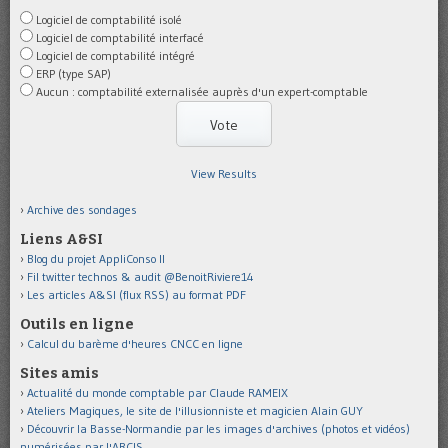
Logiciel de comptabilité isolé
Logiciel de comptabilité interfacé
Logiciel de comptabilité intégré
ERP (type SAP)
Aucun : comptabilité externalisée auprès d'un expert-comptable
View Results
Archive des sondages
Liens A&SI
Blog du projet AppliConso II
Fil twitter technos & audit @BenoitRiviere14
Les articles A&SI (flux RSS) au format PDF
Outils en ligne
Calcul du barème d'heures CNCC en ligne
Sites amis
Actualité du monde comptable par Claude RAMEIX
Ateliers Magiques, le site de l'illusionniste et magicien Alain GUY
Découvrir la Basse-Normandie par les images d'archives (photos et vidéos)
numérisées par l'ARCIS