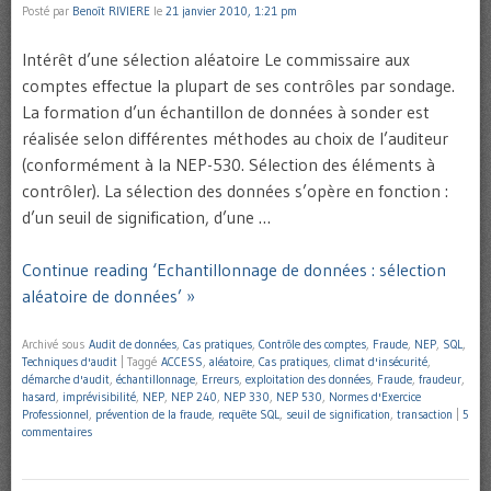
Posté par
Benoît RIVIERE
le
21 janvier 2010, 1:21 pm
Intérêt d’une sélection aléatoire Le commissaire aux
comptes effectue la plupart de ses contrôles par sondage.
La formation d’un échantillon de données à sonder est
réalisée selon différentes méthodes au choix de l’auditeur
(conformément à la NEP-530. Sélection des éléments à
contrôler). La sélection des données s’opère en fonction :
d’un seuil de signification, d’une …
Continue reading ‘Echantillonnage de données : sélection
aléatoire de données’ »
Archivé sous
Audit de données
,
Cas pratiques
,
Contrôle des comptes
,
Fraude
,
NEP
,
SQL
,
Techniques d'audit
|
Taggé
ACCESS
,
aléatoire
,
Cas pratiques
,
climat d'insécurité
,
démarche d'audit
,
échantillonnage
,
Erreurs
,
exploitation des données
,
Fraude
,
fraudeur
,
hasard
,
imprévisibilité
,
NEP
,
NEP 240
,
NEP 330
,
NEP 530
,
Normes d'Exercice
Professionnel
,
prévention de la fraude
,
requête SQL
,
seuil de signification
,
transaction
|
5
commentaires