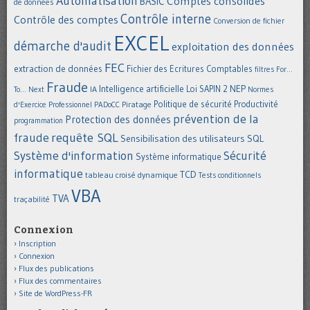
Automatisation
Comptes consolidés
BASIC
de données
Contrôle interne
Contrôle des comptes
Conversion de fichier
EXCEL
démarche d'audit
exploitation des données
FEC
extraction de données
Fichier des Ecritures Comptables
filtres
For...
Fraude
Intelligence artificielle
NEP
IA
Loi SAPIN 2
To... Next
Normes
Politique de sécurité
Piratage
Productivité
d'Exercice Professionnel
PADoCC
prévention de la
Protection des données
programmation
requête SQL
fraude
Sensibilisation des utilisateurs
SQL
Système d'information
Sécurité
Système informatique
informatique
TCD
tableau croisé dynamique
Tests conditionnels
VBA
TVA
traçabilité
Connexion
Inscription
Connexion
Flux des publications
Flux des commentaires
Site de WordPress-FR