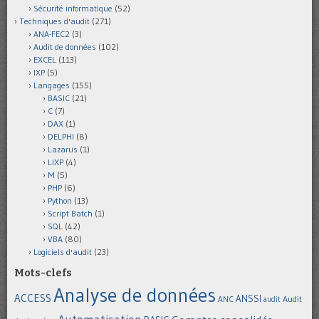
Sécurité informatique
(52)
Techniques d'audit
(271)
ANA-FEC2
(3)
Audit de données
(102)
EXCEL
(113)
IXP
(5)
Langages
(155)
BASIC
(21)
C
(7)
DAX
(1)
DELPHI
(8)
Lazarus
(1)
LIXP
(4)
M
(5)
PHP
(6)
Python
(13)
Script Batch
(1)
SQL
(42)
VBA
(80)
Logiciels d'audit
(23)
Mots-clefs
Analyse de données
ACCESS
ANSSI
Audit
ANC
audit