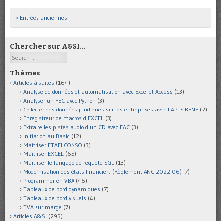
« Entrées anciennes
Post navigation
Chercher sur A&SI…
Search
Thèmes
Articles à suites
(164)
Analyse de données et automatisation avec Excel et Access
(13)
Analyser un FEC avec Python
(3)
Collecter des données juridiques sur les entreprises avec l'API SIRENE
(2)
Enregistreur de macros d'EXCEL
(3)
Extraire les pistes audio d'un CD avec EAC
(3)
Initiation au Basic
(12)
Maîtriser ETAFI CONSO
(3)
Maîtriser EXCEL
(65)
Maîtriser le langage de requête SQL
(13)
Modernisation des états financiers (Règlement ANC 2022-06)
(7)
Programmer en VBA
(46)
Tableaux de bord dynamiques
(7)
Tableaux de bord visuels
(4)
TVA sur marge
(7)
Articles A&SI
(295)