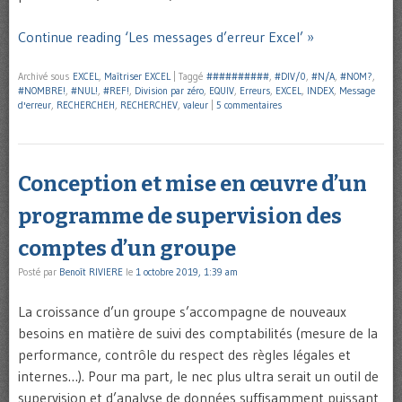
Continue reading ‘Les messages d’erreur Excel’ »
Archivé sous
EXCEL
,
Maîtriser EXCEL
|
Taggé
##########
,
#DIV/0
,
#N/A
,
#NOM?
,
#NOMBRE!
,
#NUL!
,
#REF!
,
Division par zéro
,
EQUIV
,
Erreurs
,
EXCEL
,
INDEX
,
Message
d'erreur
,
RECHERCHEH
,
RECHERCHEV
,
valeur
|
5 commentaires
Conception et mise en œuvre d’un
programme de supervision des
comptes d’un groupe
Posté par
Benoît RIVIERE
le
1 octobre 2019, 1:39 am
La croissance d’un groupe s’accompagne de nouveaux
besoins en matière de suivi des comptabilités (mesure de la
performance, contrôle du respect des règles légales et
internes…). Pour ma part, le nec plus ultra serait un outil de
supervision et d’analyse de données suffisamment puissant