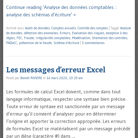
Continue reading ‘Analyse des données comptables :
analyse des schémas d’écriture’ »
Archivé sous
Audit de données
,
Comptes annuels
,
Contrôle des comptes
|
Taggé
Analyse
de données
,
détection des anomalies
,
Erreurs
,
Evaluation des risques
,
exception à des
règles
,
FEC
,
Fraude
,
irrégularités comptables
,
Modélisation
,
Orientation des contrôles
,
PADoCC
,
prévention de la fraude
,
Schéma d'écriture
|
5 commentaires
Les messages d’erreur Excel
Posté par
Benoît RIVIERE
le
14 mars 2020, 10:29 am
Les formules de calcul Excel doivent, comme dans tout
langage informatique, respecter une syntaxe bien précise.
Toute erreur de syntaxe est sanctionnée par un message
d’erreur qu’il convient d’analyser pour en déterminer
l’origine et apporter la correction appropriée. Les erreurs
de formules Excel se matérialisent par un message précédé
par un dièse (caractère #) dans …