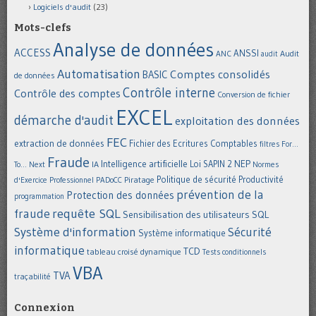
Logiciels d'audit
(23)
Mots-clefs
Analyse de données
ACCESS
ANSSI
Audit
ANC
audit
Automatisation
Comptes consolidés
BASIC
de données
Contrôle interne
Contrôle des comptes
Conversion de fichier
EXCEL
démarche d'audit
exploitation des données
FEC
extraction de données
Fichier des Ecritures Comptables
filtres
For...
Fraude
Intelligence artificielle
NEP
IA
Loi SAPIN 2
To... Next
Normes
Politique de sécurité
Piratage
Productivité
d'Exercice Professionnel
PADoCC
prévention de la
Protection des données
programmation
requête SQL
fraude
Sensibilisation des utilisateurs
SQL
Système d'information
Sécurité
Système informatique
informatique
TCD
tableau croisé dynamique
Tests conditionnels
VBA
TVA
traçabilité
Connexion