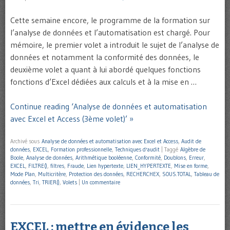
Cette semaine encore, le programme de la formation sur
l’analyse de données et l’automatisation est chargé. Pour
mémoire, le premier volet a introduit le sujet de l’analyse de
données et notamment la conformité des données, le
deuxième volet a quant à lui abordé quelques fonctions
fonctions d’Excel dédiées aux calculs et à la mise en …
Continue reading ‘Analyse de données et automatisation
avec Excel et Access (3ème volet)’ »
Archivé sous
Analyse de données et automatisation avec Excel et Access
,
Audit de
données
,
EXCEL
,
Formation professionnelle
,
Techniques d'audit
|
Taggé
Algèbre de
Boole
,
Analyse de données
,
Arithmétique booléenne
,
Conformité
,
Doublons
,
Erreur
,
EXCEL
,
FILTRE()
,
filtres
,
Fraude
,
Lien hypertexte
,
LIEN_HYPERTEXTE
,
Mise en forme
,
Mode Plan
,
Multicritère
,
Protection des données
,
RECHERCHEX
,
SOUS.TOTAL
,
Tableau de
données
,
Tri
,
TRIER()
,
Volets
|
Un commentaire
EXCEL : mettre en évidence les