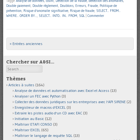
Taggé
Analyse de données
,
count
,
Détection de la fraude
,
détection des anomalies
,
Double paiement
,
Double règlement
,
Doublons
,
Erreurs
,
Fraude
,
Politique de
prévention
,
Risque d'anomalie significative
,
Risque de fraude
,
SELECT... FROM...
WHERE... ORDER BY...
,
SELECT... INTO... IN... FROM
,
SQL
|
Commenter
« Entrées anciennes
Post navigation
Chercher sur A&SI…
Search
Thèmes
Articles à suites
(164)
Analyse de données et automatisation avec Excel et Access
(13)
Analyser un FEC avec Python
(3)
Collecter des données juridiques sur les entreprises avec l'API SIRENE
(2)
Enregistreur de macros d'EXCEL
(3)
Extraire les pistes audio d'un CD avec EAC
(3)
Initiation au Basic
(12)
Maîtriser ETAFI CONSO
(3)
Maîtriser EXCEL
(65)
Maîtriser le langage de requête SQL
(13)