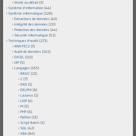
Vente au détail
(3)
Système d'information
(44)
Système informatique
(128)
Extractions de données
(43)
Intégrité des données
(20)
Protection des données
(44)
Sécurité informatique
(52)
Techniques d'audit
(271)
ANA-FEC2
(3)
Audit de données
(102)
EXCEL
(113)
IXP
(5)
Langages
(155)
BASIC
(21)
C
(7)
DAX
(1)
DELPHI
(8)
Lazarus
(1)
LIXP
(4)
M
(5)
PHP
(6)
Python
(13)
Script Batch
(1)
SQL
(42)
VBA
(80)