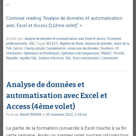
…
Continue reading ‘Analyse de données et automatisation
avec Excel et Access (11ème volet)’ »
Archivé sous
Analyse de données et automatisation avec Excel et Access
,
Formation
professionnelle
,
SQL
|
Taggé
ACCESS
,
Algèbre de Boole
,
Analyse de données
,
Audit de la
TVA
,
Calculs
,
Champ calculé
,
Concaténation
,
conversion de données
,
Doublons
,
IIF
,
Imbrication
,
Opérateurs arithmétiques
,
Opérateurs de comparaison
,
PADoCC
,
Priorité
,
Requête
,
requête SQL
,
Schéma d'écriture
,
SQL
,
Tests conditionnels
|
Commenter
Analyse de données et
automatisation avec Excel et
Access (4ème volet)
Posté par
Benoît RIVIERE
le
30 novembre 2022, 1:08 am
La partie de la formation consacrée à Excel touche à sa fin
cette semaine. Après un premier volet portant introduction