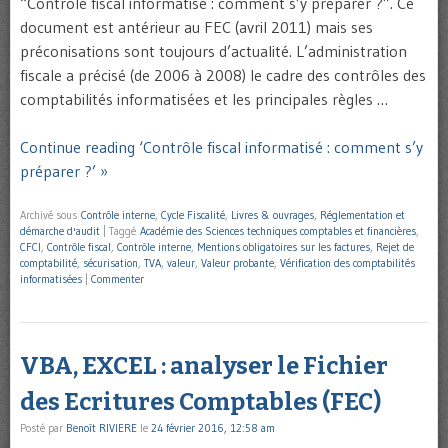
“Contrôle fiscal informatisé : comment s’y préparer ?”. Ce
document est antérieur au FEC (avril 2011) mais ses
préconisations sont toujours d’actualité. L’administration
fiscale a précisé (de 2006 à 2008) le cadre des contrôles des
comptabilités informatisées et les principales règles …
Continue reading ‘Contrôle fiscal informatisé : comment s’y
préparer ?’ »
Archivé sous
Contrôle interne
,
Cycle Fiscalité
,
Livres & ouvrages
,
Réglementation et
démarche d'audit
|
Taggé
Académie des Sciences techniques comptables et financières
,
CFCI
,
Contrôle fiscal
,
Contrôle interne
,
Mentions obligatoires sur les factures
,
Rejet de
comptabilité
,
sécurisation
,
TVA
,
valeur
,
Valeur probante
,
Vérification des comptabilités
informatisées
|
Commenter
VBA, EXCEL : analyser le Fichier
des Ecritures Comptables (FEC)
Posté par
Benoît RIVIERE
le
24 février 2016, 12:58 am