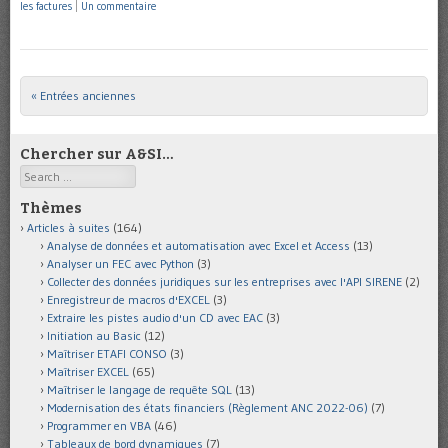
les factures
|
Un commentaire
« Entrées anciennes
Post navigation
Chercher sur A&SI…
Search
Thèmes
Articles à suites
(164)
Analyse de données et automatisation avec Excel et Access
(13)
Analyser un FEC avec Python
(3)
Collecter des données juridiques sur les entreprises avec l'API SIRENE
(2)
Enregistreur de macros d'EXCEL
(3)
Extraire les pistes audio d'un CD avec EAC
(3)
Initiation au Basic
(12)
Maîtriser ETAFI CONSO
(3)
Maîtriser EXCEL
(65)
Maîtriser le langage de requête SQL
(13)
Modernisation des états financiers (Règlement ANC 2022-06)
(7)
Programmer en VBA
(46)
Tableaux de bord dynamiques
(7)