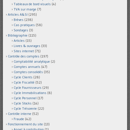
Tableaux de bord visuels
(4)
TVA sur marge
(7)
Articles A&SI
(295)
Brèves
(238)
Cas pratiques
(58)
Sondages
(3)
Bibliographie
(115)
Articles
(15)
Livres & ouvrages
(33)
Sites internet
(71)
Contrôle des comptes
(197)
Comptabilité analytique
(2)
Comptes annuels
(47)
Comptes consolidés
(35)
Cycle Clients
(28)
Cycle Fiscalité
(52)
Cycle Fournisseurs
(29)
Cycle Immobilisations
(8)
Cycle Personnel
(17)
Cycle Stocks
(14)
Cycle Trésorerie
(22)
Contrôle interne
(52)
Fraude
(42)
Fonctionnement du site
(13)
Appel à contribution
(1)