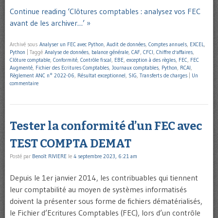
Continue reading ‘Clôtures comptables : analysez vos FEC
avant de les archiver…’ »
Archivé sous
Analyser un FEC avec Python
,
Audit de données
,
Comptes annuels
,
EXCEL
,
Python
|
Taggé
Analyse de données
,
balance générale
,
CAF
,
CFCI
,
Chiffre d'affaires
,
Clôture comptable
,
Conformité
,
Contrôle fiscal
,
EBE
,
exception à des règles
,
FEC
,
FEC
Augmenté
,
Fichier des Ecritures Comptables
,
Journaux comptables
,
Python
,
RCAI
,
Règlement ANC n° 2022-06
,
Résultat exceptionnel
,
SIG
,
Transferts de charges
|
Un
commentaire
Tester la conformité d’un FEC avec
TEST COMPTA DEMAT
Posté par
Benoît RIVIERE
le
4 septembre 2023, 6:21 am
Depuis le 1er janvier 2014, les contribuables qui tiennent
leur comptabilité au moyen de systèmes informatisés
doivent la présenter sous forme de fichiers dématérialisés,
le Fichier d’Ecritures Comptables (FEC), lors d’un contrôle