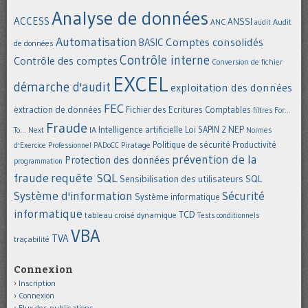
Analyse de données
ACCESS
ANSSI
Audit
ANC
audit
Automatisation
Comptes consolidés
BASIC
de données
Contrôle interne
Contrôle des comptes
Conversion de fichier
EXCEL
démarche d'audit
exploitation des données
FEC
extraction de données
Fichier des Ecritures Comptables
filtres
For...
Fraude
Intelligence artificielle
NEP
IA
Loi SAPIN 2
To... Next
Normes
Politique de sécurité
Piratage
Productivité
d'Exercice Professionnel
PADoCC
prévention de la
Protection des données
programmation
requête SQL
fraude
Sensibilisation des utilisateurs
SQL
Système d'information
Sécurité
Système informatique
informatique
TCD
tableau croisé dynamique
Tests conditionnels
VBA
TVA
traçabilité
Connexion
Inscription
Connexion
Flux des publications