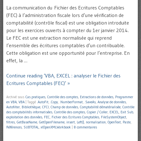
La communication du Fichier des Ecritures Comptables
(FEC) à l’administration fiscale lors d’une vérification de
comptabilité (contrôle fiscal) est une obligation introduite
pour les exercices ouverts à compter du 1er janvier 2014.
Le FEC est une extraction normalisée qui reprend
l’ensemble des écritures comptables d’un contribuable.
Cette obligation est une opportunité pour l’entreprise. En
effet, la …
Continue reading ‘VBA, EXCEL : analyser le Fichier des
Ecritures Comptables (FEC)’ »
Archivé sous
Cas pratiques
,
Contrôle des comptes
,
Extractions de données
,
Programmer
en VBA
,
VBA
|
Taggé
.AutoFit
,
.Copy
,
.NumberFormat
,
.SaveAs
,
Analyse de données
,
Autofilter
,
Bibliothèque
,
CFCI
,
Champ de données
,
Comptabilité dématérialisée
,
Contrôle
des comptabilités informatisées
,
Contrôle des comptes
,
Copier / Coller
,
EXCEL
,
Exit Sub
,
exploitation des données
,
FEC
,
Fichier des Ecritures Comptables
,
FileSystemObject
,
filtres
,
GetBaseName
,
GetOpenFilename
,
insert
,
Left()
,
normalisation
,
OpenText
,
Paste
,
Références
,
SUBTOTAL
,
xlOpenXMLWorkbook
|
8 commentaires