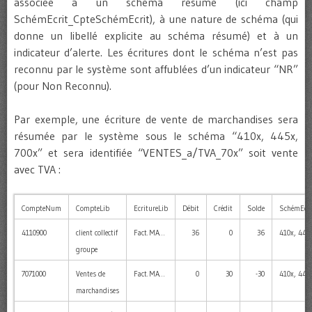
associée à un schéma résumé (ici champ
SchémEcrit_CpteSchémEcrit), à une nature de schéma (qui
donne un libellé explicite au schéma résumé) et à un
indicateur d’alerte. Les écritures dont le schéma n’est pas
reconnu par le système sont affublées d’un indicateur “NR”
(pour Non Reconnu).
Par exemple, une écriture de vente de marchandises sera
résumée par le système sous le schéma “410x, 445x,
700x” et sera identifiée “VENTES_a/TVA_70x” soit vente
avec TVA :
CompteNum
CompteLib
EcritureLib
Débit
Crédit
Solde
SchémEcri
4110900
client collectif
Fact. MA…
36
0
36
410x, 445x
groupe
7071000
Ventes de
Fact. MA…
0
30
-30
410x, 445x
marchandises