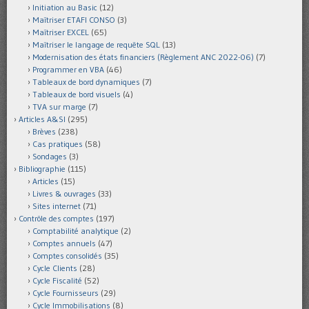
Initiation au Basic
(12)
Maîtriser ETAFI CONSO
(3)
Maîtriser EXCEL
(65)
Maîtriser le langage de requête SQL
(13)
Modernisation des états financiers (Règlement ANC 2022-06)
(7)
Programmer en VBA
(46)
Tableaux de bord dynamiques
(7)
Tableaux de bord visuels
(4)
TVA sur marge
(7)
Articles A&SI
(295)
Brèves
(238)
Cas pratiques
(58)
Sondages
(3)
Bibliographie
(115)
Articles
(15)
Livres & ouvrages
(33)
Sites internet
(71)
Contrôle des comptes
(197)
Comptabilité analytique
(2)
Comptes annuels
(47)
Comptes consolidés
(35)
Cycle Clients
(28)
Cycle Fiscalité
(52)
Cycle Fournisseurs
(29)
Cycle Immobilisations
(8)