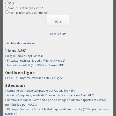
Oui !
Non, qu'est-ce que c'est ?
Non, je n'en vois pas l'utilité !
View Results
Archive des sondages
Liens A&SI
Blog du projet AppliConso II
Fil twitter technos & audit @BenoitRiviere14
Les articles A&SI (flux RSS) au format PDF
Outils en ligne
Calcul du barème d'heures CNCC en ligne
Sites amis
Actualité du monde comptable par Claude RAMEIX
Ateliers Magiques, le site de l'illusionniste et magicien Alain GUY
Découvrir la Basse-Normandie par les images d'archives (photos et vidéos)
numérisées par l'ARCIS
Rétrospective sur la Société Métallurgique de Normandie (SMN) par Jacques
DAUPHIN