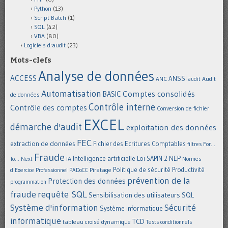
Python
(13)
Script Batch
(1)
SQL
(42)
VBA
(80)
Logiciels d'audit
(23)
Mots-clefs
Analyse de données
ACCESS
ANSSI
Audit
ANC
audit
Automatisation
Comptes consolidés
BASIC
de données
Contrôle interne
Contrôle des comptes
Conversion de fichier
EXCEL
démarche d'audit
exploitation des données
FEC
extraction de données
Fichier des Ecritures Comptables
filtres
For...
Fraude
Intelligence artificielle
NEP
IA
Loi SAPIN 2
To... Next
Normes
Politique de sécurité
Piratage
Productivité
d'Exercice Professionnel
PADoCC
prévention de la
Protection des données
programmation
requête SQL
fraude
Sensibilisation des utilisateurs
SQL
Système d'information
Sécurité
Système informatique
informatique
TCD
tableau croisé dynamique
Tests conditionnels