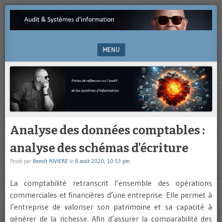
Pistes
AUDIT
de
&
réflexion
sur
MENU
SYSTÈMES
l’audit
et
SKIP TO CONTENT
D'INFORMATION
les
systèmes
d’information
Analyse des données comptables :
analyse des schémas d’écriture
Posté par
Benoît RIVIERE
le
8 août 2020, 10:53 pm
La comptabilité retranscrit l’ensemble des opérations
commerciales et financières d’une entreprise. Elle permet à
l’entreprise de valoriser son patrimoine et sa capacité à
générer de la richesse. Afin d’assurer la comparabilité des