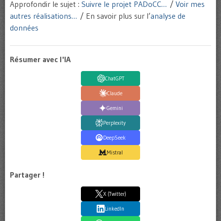
Approfondir le sujet :
Suivre le projet PADoCC…
/
Voir mes
autres réalisations…
/ En savoir plus sur l’
analyse de
données
Résumer avec l'IA
ChatGPT
Claude
Gemini
Perplexity
DeepSeek
Mistral
Partager !
X (Twitter)
LinkedIn