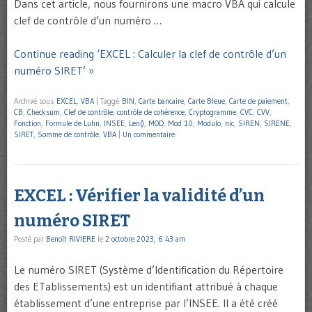
Dans cet article, nous fournirons une macro VBA qui calcule
clef de contrôle d’un numéro …
Continue reading ‘EXCEL : Calculer la clef de contrôle d’un
numéro SIRET’ »
Archivé sous
EXCEL
,
VBA
|
Taggé
BIN
,
Carte bancaire
,
Carte Bleue
,
Carte de paiement
,
CB
,
Checksum
,
Clef de contrôle
,
contrôle de cohérence
,
Cryptogramme
,
CVC
,
CVV
,
Fonction
,
Formule de Luhn
,
INSEE
,
Len()
,
MOD
,
Mod 10
,
Modulo
,
nic
,
SIREN
,
SIRENE
,
SIRET
,
Somme de contrôle
,
VBA
|
Un commentaire
EXCEL : Vérifier la validité d’un
numéro SIRET
Posté par
Benoît RIVIERE
le
2 octobre 2023, 6:43 am
Le numéro SIRET (Système d’Identification du Répertoire
des ETablissements) est un identifiant attribué à chaque
établissement d’une entreprise par l’INSEE. Il a été créé