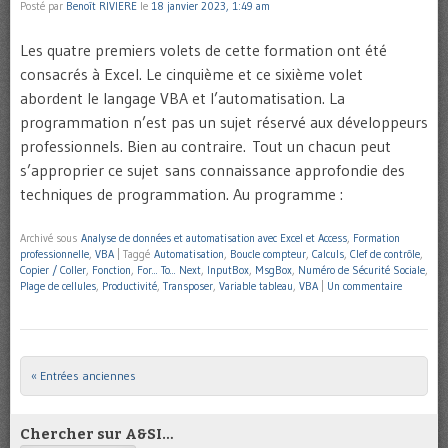
Posté par
Benoît RIVIERE
le
18 janvier 2023, 1:49 am
Les quatre premiers volets de cette formation ont été
consacrés à Excel. Le cinquième et ce sixième volet
abordent le langage VBA et l’automatisation. La
programmation n’est pas un sujet réservé aux développeurs
professionnels. Bien au contraire. Tout un chacun peut
s’approprier ce sujet sans connaissance approfondie des
techniques de programmation. Au programme :
Archivé sous
Analyse de données et automatisation avec Excel et Access
,
Formation
professionnelle
,
VBA
|
Taggé
Automatisation
,
Boucle compteur
,
Calculs
,
Clef de contrôle
,
Copier / Coller
,
Fonction
,
For... To... Next
,
InputBox
,
MsgBox
,
Numéro de Sécurité Sociale
,
Plage de cellules
,
Productivité
,
Transposer
,
Variable tableau
,
VBA
|
Un commentaire
« Entrées anciennes
Post navigation
Chercher sur A&SI…