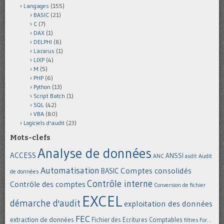
Langages
(155)
BASIC
(21)
C
(7)
DAX
(1)
DELPHI
(8)
Lazarus
(1)
LIXP
(4)
M
(5)
PHP
(6)
Python
(13)
Script Batch
(1)
SQL
(42)
VBA
(80)
Logiciels d'audit
(23)
Mots-clefs
Analyse de données
ACCESS
ANSSI
Audit
ANC
audit
Automatisation
Comptes consolidés
BASIC
de données
Contrôle interne
Contrôle des comptes
Conversion de fichier
EXCEL
démarche d'audit
exploitation des données
FEC
extraction de données
Fichier des Ecritures Comptables
filtres
For...