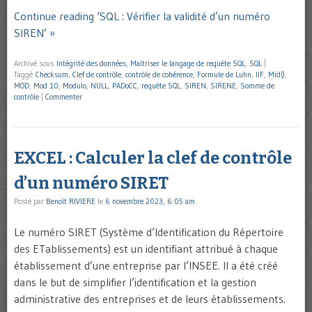
Continue reading ‘SQL : Vérifier la validité d’un numéro
SIREN’ »
Archivé sous
Intégrité des données
,
Maîtriser le langage de requête SQL
,
SQL
|
Taggé
Checksum
,
Clef de contrôle
,
contrôle de cohérence
,
Formule de Luhn
,
IIF
,
Mid()
,
MOD
,
Mod 10
,
Modulo
,
NULL
,
PADoCC
,
requête SQL
,
SIREN
,
SIRENE
,
Somme de
contrôle
|
Commenter
EXCEL : Calculer la clef de contrôle
d’un numéro SIRET
Posté par
Benoît RIVIERE
le
6 novembre 2023, 6:05 am
Le numéro SIRET (Système d’Identification du Répertoire
des ETablissements) est un identifiant attribué à chaque
établissement d’une entreprise par l’INSEE. Il a été créé
dans le but de simplifier l’identification et la gestion
administrative des entreprises et de leurs établissements.