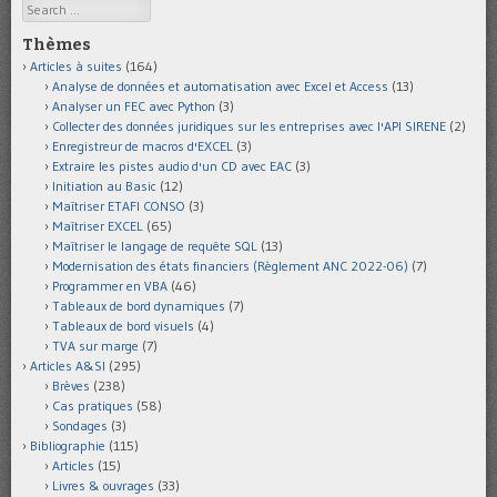
Search
Thèmes
Articles à suites
(164)
Analyse de données et automatisation avec Excel et Access
(13)
Analyser un FEC avec Python
(3)
Collecter des données juridiques sur les entreprises avec l'API SIRENE
(2)
Enregistreur de macros d'EXCEL
(3)
Extraire les pistes audio d'un CD avec EAC
(3)
Initiation au Basic
(12)
Maîtriser ETAFI CONSO
(3)
Maîtriser EXCEL
(65)
Maîtriser le langage de requête SQL
(13)
Modernisation des états financiers (Règlement ANC 2022-06)
(7)
Programmer en VBA
(46)
Tableaux de bord dynamiques
(7)
Tableaux de bord visuels
(4)
TVA sur marge
(7)
Articles A&SI
(295)
Brèves
(238)
Cas pratiques
(58)
Sondages
(3)
Bibliographie
(115)
Articles
(15)
Livres & ouvrages
(33)