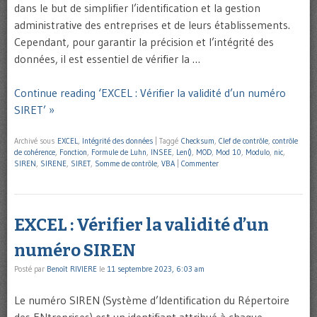
dans le but de simplifier l’identification et la gestion
administrative des entreprises et de leurs établissements.
Cependant, pour garantir la précision et l’intégrité des
données, il est essentiel de vérifier la …
Continue reading ‘EXCEL : Vérifier la validité d’un numéro
SIRET’ »
Archivé sous
EXCEL
,
Intégrité des données
|
Taggé
Checksum
,
Clef de contrôle
,
contrôle
de cohérence
,
Fonction
,
Formule de Luhn
,
INSEE
,
Len()
,
MOD
,
Mod 10
,
Modulo
,
nic
,
SIREN
,
SIRENE
,
SIRET
,
Somme de contrôle
,
VBA
|
Commenter
EXCEL : Vérifier la validité d’un
numéro SIREN
Posté par
Benoît RIVIERE
le
11 septembre 2023, 6:03 am
Le numéro SIREN (Système d’Identification du Répertoire