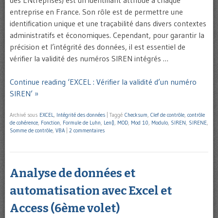
des ENtreprises) est un identifiant attribué à chaque
entreprise en France. Son rôle est de permettre une
identification unique et une traçabilité dans divers contextes
administratifs et économiques. Cependant, pour garantir la
précision et l’intégrité des données, il est essentiel de
vérifier la validité des numéros SIREN intégrés …
Continue reading ‘EXCEL : Vérifier la validité d’un numéro
SIREN’ »
Archivé sous
EXCEL
,
Intégrité des données
|
Taggé
Checksum
,
Clef de contrôle
,
contrôle
de cohérence
,
Fonction
,
Formule de Luhn
,
Len()
,
MOD
,
Mod 10
,
Modulo
,
SIREN
,
SIRENE
,
Somme de contrôle
,
VBA
|
2 commentaires
Analyse de données et
automatisation avec Excel et
Access (6ème volet)