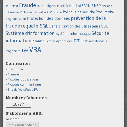
Fraude
Intelligence artificielle
NEP
IA
Loi SAPIN 2
To... Next
Normes
Politique de sécurité
Piratage
Productivité
d'Exercice Professionnel
PADoCC
prévention de la
Protection des données
programmation
requête SQL
fraude
Sensibilisation des utilisateurs
SQL
Système d'information
Sécurité
Système informatique
informatique
TCD
tableau croisé dynamique
Tests conditionnels
VBA
TVA
traçabilité
Connexion
Inscription
Connexion
Flux des publications
Flux des commentaires
Site de WordPress-FR
Nombre d'abonnés
10777
S'abonner à A&SI
Your email: