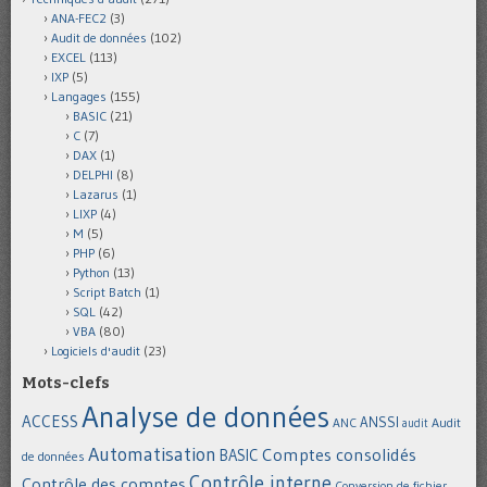
ANA-FEC2
(3)
Audit de données
(102)
EXCEL
(113)
IXP
(5)
Langages
(155)
BASIC
(21)
C
(7)
DAX
(1)
DELPHI
(8)
Lazarus
(1)
LIXP
(4)
M
(5)
PHP
(6)
Python
(13)
Script Batch
(1)
SQL
(42)
VBA
(80)
Logiciels d'audit
(23)
Mots-clefs
Analyse de données
ACCESS
ANSSI
Audit
ANC
audit
Automatisation
Comptes consolidés
BASIC
de données
Contrôle interne
Contrôle des comptes
Conversion de fichier