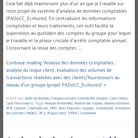
Cela fait déjà maintenant plus d’un an que je travaille sur
mon projet de système d’analyse de données comptables
(PADoCC_Ecritures). En centralisant les informations
comptables et leurs traitements, cet outil facilite la
supervision au quotidien des comptes du groupe pour lequel
je travaille et la phase cruciale d’arrêté comptable annuel.
Concernant la revue des comptes …
Continue reading ‘Analyse des données comptables :
analyse du risque client, évaluation des volumes de
transactions réalisées avec des clients/fournisseurs au
niveau d’un groupe (projet PADoCC_Ecritures)’ »
Archivé sous
Audit de données
,
Comptes annuels
,
Contrôle des comptes
,
Cycle Clients
,
Cycle Fournisseurs
|
Taggé
Analyse de données
,
Analyse des risques
,
Balance auxiliaire
,
BFR
,
Cotation
,
Creditsafe.com
,
DMS
,
états financiers
,
Impayés
,
Insolvabilité
,
Orientation
des contrôles
,
PADoCC
,
RCS
,
Risque client
,
SIREN
|
Commenter