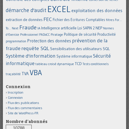
EXCEL
démarche d'audit
exploitation des données
FEC
extraction de données
Fichier des Ecritures Comptables
filtres
For...
Fraude
Intelligence artificielle
NEP
IA
Loi SAPIN 2
To... Next
Normes
Politique de sécurité
Piratage
Productivité
d'Exercice Professionnel
PADoCC
prévention de la
Protection des données
programmation
requête SQL
fraude
Sensibilisation des utilisateurs
SQL
Système d'information
Sécurité
Système informatique
informatique
TCD
tableau croisé dynamique
Tests conditionnels
VBA
TVA
traçabilité
Connexion
Inscription
Connexion
Flux des publications
Flux des commentaires
Site de WordPress-FR
Nombre d'abonnés
10788