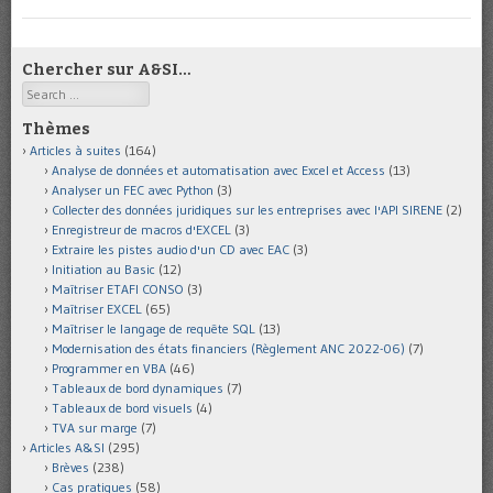
Chercher sur A&SI…
Search
Thèmes
Articles à suites
(164)
Analyse de données et automatisation avec Excel et Access
(13)
Analyser un FEC avec Python
(3)
Collecter des données juridiques sur les entreprises avec l'API SIRENE
(2)
Enregistreur de macros d'EXCEL
(3)
Extraire les pistes audio d'un CD avec EAC
(3)
Initiation au Basic
(12)
Maîtriser ETAFI CONSO
(3)
Maîtriser EXCEL
(65)
Maîtriser le langage de requête SQL
(13)
Modernisation des états financiers (Règlement ANC 2022-06)
(7)
Programmer en VBA
(46)
Tableaux de bord dynamiques
(7)
Tableaux de bord visuels
(4)
TVA sur marge
(7)
Articles A&SI
(295)
Brèves
(238)
Cas pratiques
(58)