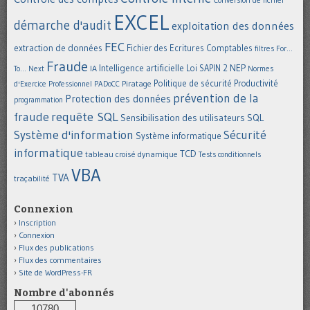
EXCEL
démarche d'audit
exploitation des données
FEC
extraction de données
Fichier des Ecritures Comptables
filtres
For...
Fraude
Intelligence artificielle
NEP
IA
Loi SAPIN 2
To... Next
Normes
Politique de sécurité
Piratage
Productivité
d'Exercice Professionnel
PADoCC
prévention de la
Protection des données
programmation
requête SQL
fraude
Sensibilisation des utilisateurs
SQL
Système d'information
Sécurité
Système informatique
informatique
TCD
tableau croisé dynamique
Tests conditionnels
VBA
TVA
traçabilité
Connexion
Inscription
Connexion
Flux des publications
Flux des commentaires
Site de WordPress-FR
Nombre d'abonnés
10780