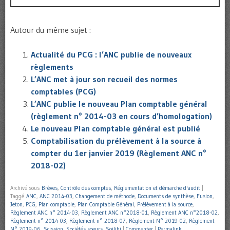
Autour du même sujet :
Actualité du PCG : l’ANC publie de nouveaux
règlements
L’ANC met à jour son recueil des normes
comptables (PCG)
L’ANC publie le nouveau Plan comptable général
(règlement n° 2014-03 en cours d’homologation)
Le nouveau Plan comptable général est publié
Comptabilisation du prélèvement à la source à
compter du 1er janvier 2019 (Règlement ANC n°
2018-02)
Archivé sous
Brèves
,
Contrôle des comptes
,
Réglementation et démarche d'audit
|
Taggé
ANC
,
ANC 2014-03
,
Changement de méthode
,
Documents de synthèse
,
Fusion
,
Jeton
,
PCG
,
Plan comptable
,
Plan Comptable Général
,
Prélèvement à la source
,
Règlement ANC n° 2014-03
,
Règlement ANC n°2018-01
,
Règlement ANC n°2018-02
,
Règlement n° 2014-03
,
Règlement n° 2018-07
,
Règlement N° 2019-02
,
Règlement
N° 2019-06
,
Scission
,
Sociétés soeurs
,
Soilihi
|
Commenter
|
Permalink