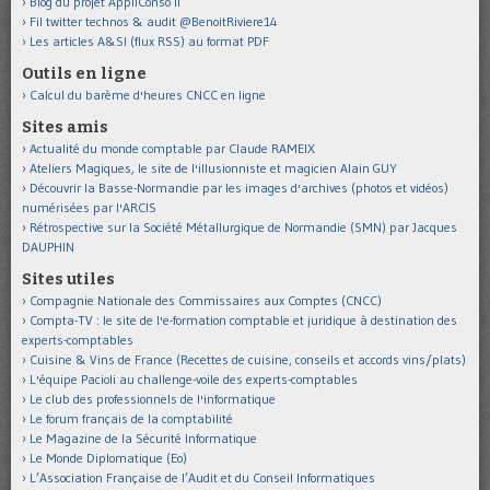
Blog du projet AppliConso II
Fil twitter technos & audit @BenoitRiviere14
Les articles A&SI (flux RSS) au format PDF
Outils en ligne
Calcul du barème d'heures CNCC en ligne
Sites amis
Actualité du monde comptable par Claude RAMEIX
Ateliers Magiques, le site de l'illusionniste et magicien Alain GUY
Découvrir la Basse-Normandie par les images d'archives (photos et vidéos)
numérisées par l'ARCIS
Rétrospective sur la Société Métallurgique de Normandie (SMN) par Jacques
DAUPHIN
Sites utiles
Compagnie Nationale des Commissaires aux Comptes (CNCC)
Compta-TV : le site de l'e-formation comptable et juridique à destination des
experts-comptables
Cuisine & Vins de France (Recettes de cuisine, conseils et accords vins/plats)
L'équipe Pacioli au challenge-voile des experts-comptables
Le club des professionnels de l'informatique
Le forum français de la comptabilité
Le Magazine de la Sécurité Informatique
Le Monde Diplomatique (Eo)
L’Association Française de l’Audit et du Conseil Informatiques