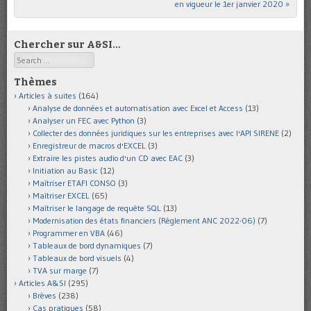
en vigueur le 1er janvier 2020
»
Chercher sur A&SI…
Search
Thèmes
Articles à suites
(164)
Analyse de données et automatisation avec Excel et Access
(13)
Analyser un FEC avec Python
(3)
Collecter des données juridiques sur les entreprises avec l'API SIRENE
(2)
Enregistreur de macros d'EXCEL
(3)
Extraire les pistes audio d'un CD avec EAC
(3)
Initiation au Basic
(12)
Maîtriser ETAFI CONSO
(3)
Maîtriser EXCEL
(65)
Maîtriser le langage de requête SQL
(13)
Modernisation des états financiers (Règlement ANC 2022-06)
(7)
Programmer en VBA
(46)
Tableaux de bord dynamiques
(7)
Tableaux de bord visuels
(4)
TVA sur marge
(7)
Articles A&SI
(295)
Brèves
(238)
Cas pratiques
(58)