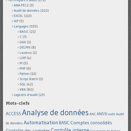
ANA-FEC2
(3)
Audit de données
(102)
EXCEL
(113)
IXP
(5)
Langages
(155)
BASIC
(21)
C
(7)
DAX
(1)
DELPHI
(8)
Lazarus
(1)
LIXP
(4)
M
(5)
PHP
(6)
Python
(13)
Script Batch
(1)
SQL
(42)
VBA
(80)
Logiciels d'audit
(23)
Mots-clefs
Analyse de données
ACCESS
ANSSI
Audit
ANC
audit
Automatisation
Comptes consolidés
BASIC
de données
Contrôle interne
Contrôle des comptes
Conversion de fichier