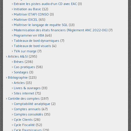
Extraire les pistes audio d'un CD avec EAC
(3)
Initiation au Basic
(12)
Maîtriser ETAFI CONSO
(3)
Maîtriser EXCEL
(65)
Maîtriser le langage de requête SQL
(13)
Modernisation des états financiers (Règlement ANC 2022-06)
(7)
Programmer en VBA
(46)
Tableaux de bord dynamiques
(7)
Tableaux de bord visuels
(4)
TVA sur marge
(7)
Articles A&SI
(295)
Brèves
(238)
Cas pratiques
(58)
Sondages
(3)
Bibliographie
(115)
Articles
(15)
Livres & ouvrages
(33)
Sites internet
(71)
Contrôle des comptes
(197)
Comptabilité analytique
(2)
Comptes annuels
(47)
Comptes consolidés
(35)
Cycle Clients
(28)
Cycle Fiscalité
(52)
Cycle Fournisseurs
(29)