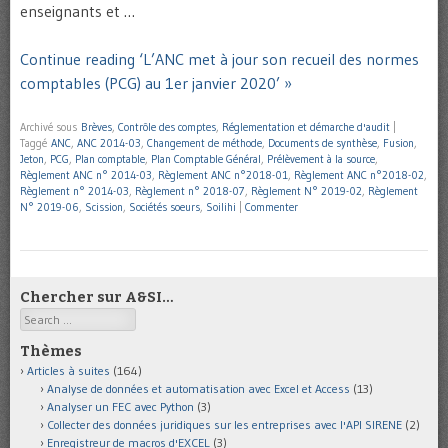
enseignants et …
Continue reading ‘L’ANC met à jour son recueil des normes
comptables (PCG) au 1er janvier 2020’ »
Archivé sous
Brèves
,
Contrôle des comptes
,
Réglementation et démarche d'audit
|
Taggé
ANC
,
ANC 2014-03
,
Changement de méthode
,
Documents de synthèse
,
Fusion
,
Jeton
,
PCG
,
Plan comptable
,
Plan Comptable Général
,
Prélèvement à la source
,
Règlement ANC n° 2014-03
,
Règlement ANC n°2018-01
,
Règlement ANC n°2018-02
,
Règlement n° 2014-03
,
Règlement n° 2018-07
,
Règlement N° 2019-02
,
Règlement
N° 2019-06
,
Scission
,
Sociétés soeurs
,
Soilihi
|
Commenter
Chercher sur A&SI…
Search
Thèmes
Articles à suites
(164)
Analyse de données et automatisation avec Excel et Access
(13)
Analyser un FEC avec Python
(3)
Collecter des données juridiques sur les entreprises avec l'API SIRENE
(2)
Enregistreur de macros d'EXCEL
(3)