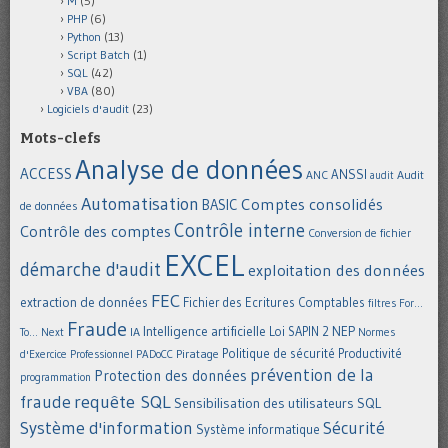
M
(5)
PHP
(6)
Python
(13)
Script Batch
(1)
SQL
(42)
VBA
(80)
Logiciels d'audit
(23)
Mots-clefs
Analyse de données
ACCESS
ANSSI
Audit
ANC
audit
Automatisation
Comptes consolidés
BASIC
de données
Contrôle interne
Contrôle des comptes
Conversion de fichier
EXCEL
démarche d'audit
exploitation des données
FEC
extraction de données
Fichier des Ecritures Comptables
filtres
For...
Fraude
Intelligence artificielle
NEP
IA
Loi SAPIN 2
To... Next
Normes
Politique de sécurité
Piratage
Productivité
d'Exercice Professionnel
PADoCC
prévention de la
Protection des données
programmation
requête SQL
fraude
Sensibilisation des utilisateurs
SQL
Système d'information
Sécurité
Système informatique