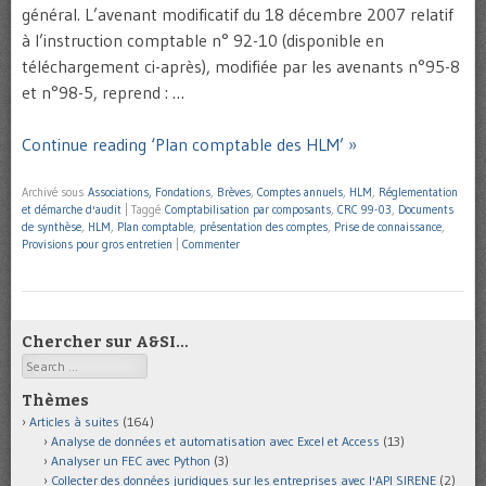
général. L’avenant modificatif du 18 décembre 2007 relatif
à l’instruction comptable n° 92-10 (disponible en
téléchargement ci-après), modifiée par les avenants n°95-8
et n°98-5, reprend : …
Continue reading ‘Plan comptable des HLM’ »
Archivé sous
Associations, Fondations
,
Brèves
,
Comptes annuels
,
HLM
,
Réglementation
et démarche d'audit
|
Taggé
Comptabilisation par composants
,
CRC 99-03
,
Documents
de synthèse
,
HLM
,
Plan comptable
,
présentation des comptes
,
Prise de connaissance
,
Provisions pour gros entretien
|
Commenter
Chercher sur A&SI…
Search
Thèmes
Articles à suites
(164)
Analyse de données et automatisation avec Excel et Access
(13)
Analyser un FEC avec Python
(3)
Collecter des données juridiques sur les entreprises avec l'API SIRENE
(2)