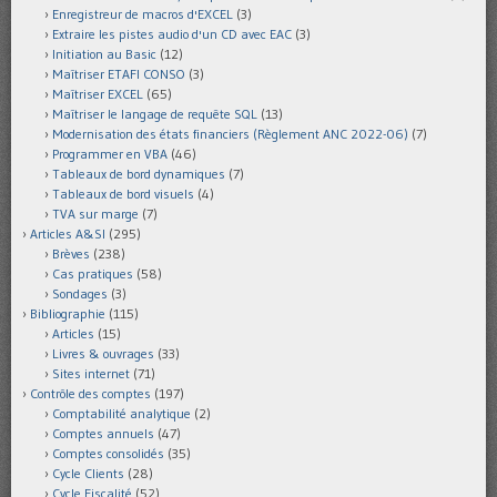
Enregistreur de macros d'EXCEL
(3)
Extraire les pistes audio d'un CD avec EAC
(3)
Initiation au Basic
(12)
Maîtriser ETAFI CONSO
(3)
Maîtriser EXCEL
(65)
Maîtriser le langage de requête SQL
(13)
Modernisation des états financiers (Règlement ANC 2022-06)
(7)
Programmer en VBA
(46)
Tableaux de bord dynamiques
(7)
Tableaux de bord visuels
(4)
TVA sur marge
(7)
Articles A&SI
(295)
Brèves
(238)
Cas pratiques
(58)
Sondages
(3)
Bibliographie
(115)
Articles
(15)
Livres & ouvrages
(33)
Sites internet
(71)
Contrôle des comptes
(197)
Comptabilité analytique
(2)
Comptes annuels
(47)
Comptes consolidés
(35)
Cycle Clients
(28)
Cycle Fiscalité
(52)