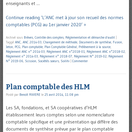
enseignants et …
Continue reading ‘L’ANC met à jour son recueil des normes
comptables (PCG) au 1er janvier 2020’ »
Archivé sous
Brèves
,
Contrôle des comptes
,
Réglementation et démarche d'audit
|
Taggé
ANC
,
ANC 2014-03
,
Changement de méthode
,
Documents de synthèse
,
Fusion
,
Jeton
,
PCG
,
Plan comptable
,
Plan Comptable Général
,
Prélèvement à la source
,
Règlement ANC n° 2014-03
,
Règlement ANC n°2018-01
,
Règlement ANC n°2018-02
,
Règlement n° 2014-03
,
Règlement n° 2018-07
,
Règlement N° 2019-02
,
Règlement
N° 2019-06
,
Scission
,
Sociétés soeurs
,
Soilihi
|
Commenter
Plan comptable des HLM
Posté par
Benoît RIVIERE
le
25 avril 2014, 11:08 pm
Les SA, fondations, et SA coopératives d’HLM
établissement leurs comptes selon une nomenclature
comptable spécifique et une présentation qui diffère des
documents de synthèse prévue par le plan comptable