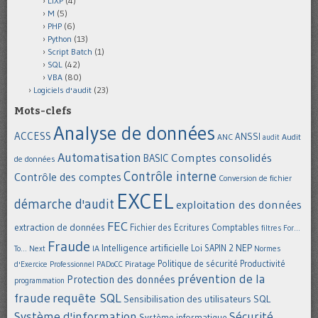
LIXP
(4)
M
(5)
PHP
(6)
Python
(13)
Script Batch
(1)
SQL
(42)
VBA
(80)
Logiciels d'audit
(23)
Mots-clefs
Analyse de données
ACCESS
ANSSI
Audit
ANC
audit
Automatisation
Comptes consolidés
BASIC
de données
Contrôle interne
Contrôle des comptes
Conversion de fichier
EXCEL
démarche d'audit
exploitation des données
FEC
extraction de données
Fichier des Ecritures Comptables
filtres
For...
Fraude
Intelligence artificielle
NEP
IA
Loi SAPIN 2
To... Next
Normes
Politique de sécurité
Piratage
Productivité
d'Exercice Professionnel
PADoCC
prévention de la
Protection des données
programmation
requête SQL
fraude
Sensibilisation des utilisateurs
SQL
Système d'information
Sécurité
Système informatique