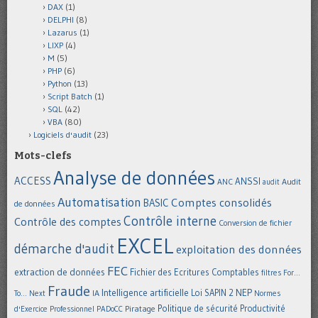
DAX
(1)
DELPHI
(8)
Lazarus
(1)
LIXP
(4)
M
(5)
PHP
(6)
Python
(13)
Script Batch
(1)
SQL
(42)
VBA
(80)
Logiciels d'audit
(23)
Mots-clefs
Analyse de données
ACCESS
ANSSI
Audit
ANC
audit
Automatisation
Comptes consolidés
BASIC
de données
Contrôle interne
Contrôle des comptes
Conversion de fichier
EXCEL
démarche d'audit
exploitation des données
FEC
extraction de données
Fichier des Ecritures Comptables
filtres
For...
Fraude
Intelligence artificielle
NEP
IA
Loi SAPIN 2
To... Next
Normes
Politique de sécurité
Piratage
Productivité
d'Exercice Professionnel
PADoCC