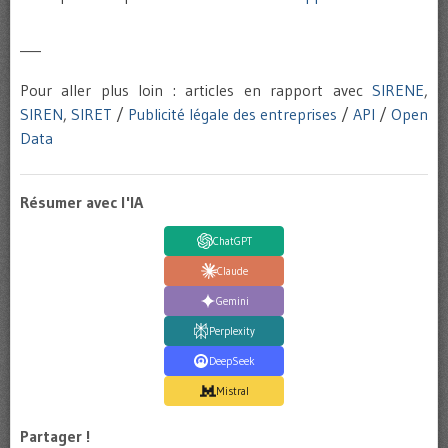
___
Pour aller plus loin : articles en rapport avec
SIRENE
,
SIREN
,
SIRET
/
Publicité légale des entreprises
/
API
/
Open
Data
Résumer avec l'IA
ChatGPT
Claude
Gemini
Perplexity
DeepSeek
Mistral
Partager !