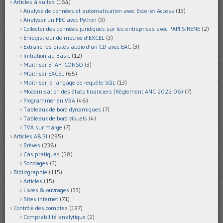
Articles à suites
(164)
Analyse de données et automatisation avec Excel et Access
(13)
Analyser un FEC avec Python
(3)
Collecter des données juridiques sur les entreprises avec l'API SIRENE
(2)
Enregistreur de macros d'EXCEL
(3)
Extraire les pistes audio d'un CD avec EAC
(3)
Initiation au Basic
(12)
Maîtriser ETAFI CONSO
(3)
Maîtriser EXCEL
(65)
Maîtriser le langage de requête SQL
(13)
Modernisation des états financiers (Règlement ANC 2022-06)
(7)
Programmer en VBA
(46)
Tableaux de bord dynamiques
(7)
Tableaux de bord visuels
(4)
TVA sur marge
(7)
Articles A&SI
(295)
Brèves
(238)
Cas pratiques
(58)
Sondages
(3)
Bibliographie
(115)
Articles
(15)
Livres & ouvrages
(33)
Sites internet
(71)
Contrôle des comptes
(197)
Comptabilité analytique
(2)