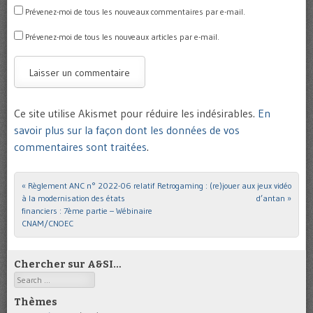
Prévenez-moi de tous les nouveaux commentaires par e-mail.
Prévenez-moi de tous les nouveaux articles par e-mail.
Ce site utilise Akismet pour réduire les indésirables.
En
savoir plus sur la façon dont les données de vos
commentaires sont traitées
.
«
Règlement ANC n° 2022-06 relatif
Retrogaming : (re)jouer aux jeux vidéo
Post navigation
à la modernisation des états
d’antan
»
financiers : 7ème partie – Wébinaire
CNAM/CNOEC
Chercher sur A&SI…
Search
Thèmes