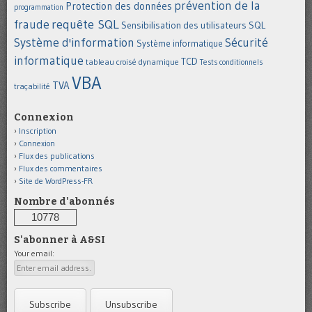
prévention de la
Protection des données
programmation
requête SQL
fraude
Sensibilisation des utilisateurs
SQL
Système d'information
Sécurité
Système informatique
informatique
TCD
tableau croisé dynamique
Tests conditionnels
VBA
TVA
traçabilité
Connexion
Inscription
Connexion
Flux des publications
Flux des commentaires
Site de WordPress-FR
Nombre d'abonnés
10778
S'abonner à A&SI
Your email: