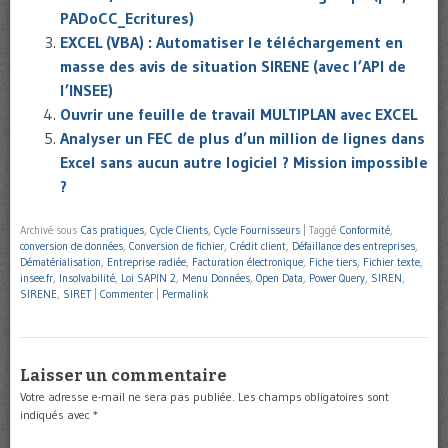
PADoCC_Ecritures)
EXCEL (VBA) : Automatiser le téléchargement en
masse des avis de situation SIRENE (avec l’API de
l’INSEE)
Ouvrir une feuille de travail MULTIPLAN avec EXCEL
Analyser un FEC de plus d’un million de lignes dans
Excel sans aucun autre logiciel ? Mission impossible
?
Archivé sous
Cas pratiques
,
Cycle Clients
,
Cycle Fournisseurs
|
Taggé
Conformité
,
conversion de données
,
Conversion de fichier
,
Crédit client
,
Défaillance des entreprises
,
Dématérialisation
,
Entreprise radiée
,
Facturation électronique
,
Fiche tiers
,
Fichier texte
,
insee.fr
,
Insolvabilité
,
Loi SAPIN 2
,
Menu Données
,
Open Data
,
Power Query
,
SIREN
,
SIRENE
,
SIRET
|
Commenter
|
Permalink
Laisser un commentaire
Votre adresse e-mail ne sera pas publiée.
Les champs obligatoires sont
indiqués avec
*