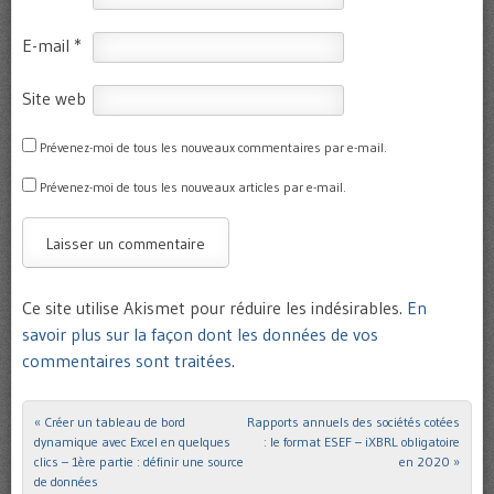
E-mail
*
Site web
Prévenez-moi de tous les nouveaux commentaires par e-mail.
Prévenez-moi de tous les nouveaux articles par e-mail.
Ce site utilise Akismet pour réduire les indésirables.
En
savoir plus sur la façon dont les données de vos
commentaires sont traitées
.
«
Créer un tableau de bord
Rapports annuels des sociétés cotées
Post navigation
dynamique avec Excel en quelques
: le format ESEF – iXBRL obligatoire
clics – 1ère partie : définir une source
en 2020
»
de données