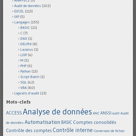
ANA-FEC2
(3)
Audit de données
(102)
EXCEL
(113)
IXP
(5)
Langages
(155)
BASIC
(21)
C
(7)
DAX
(1)
DELPHI
(8)
Lazarus
(1)
LIXP
(4)
M
(5)
PHP
(6)
Python
(13)
Script Batch
(1)
SQL
(42)
VBA
(80)
Logiciels d'audit
(23)
Mots-clefs
Analyse de données
ACCESS
ANSSI
Audit
ANC
audit
Automatisation
Comptes consolidés
BASIC
de données
Contrôle interne
Contrôle des comptes
Conversion de fichier