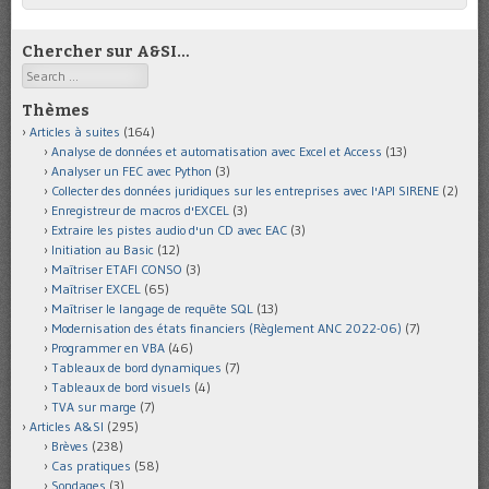
Chercher sur A&SI…
Search
Thèmes
Articles à suites
(164)
Analyse de données et automatisation avec Excel et Access
(13)
Analyser un FEC avec Python
(3)
Collecter des données juridiques sur les entreprises avec l'API SIRENE
(2)
Enregistreur de macros d'EXCEL
(3)
Extraire les pistes audio d'un CD avec EAC
(3)
Initiation au Basic
(12)
Maîtriser ETAFI CONSO
(3)
Maîtriser EXCEL
(65)
Maîtriser le langage de requête SQL
(13)
Modernisation des états financiers (Règlement ANC 2022-06)
(7)
Programmer en VBA
(46)
Tableaux de bord dynamiques
(7)
Tableaux de bord visuels
(4)
TVA sur marge
(7)
Articles A&SI
(295)
Brèves
(238)
Cas pratiques
(58)
Sondages
(3)