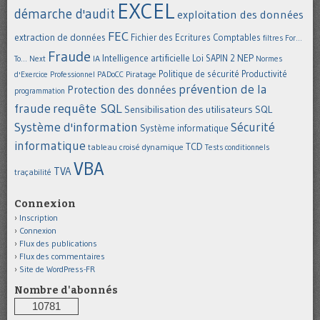
EXCEL
démarche d'audit
exploitation des données
FEC
extraction de données
Fichier des Ecritures Comptables
filtres
For...
Fraude
Intelligence artificielle
NEP
IA
Loi SAPIN 2
To... Next
Normes
Politique de sécurité
Piratage
Productivité
d'Exercice Professionnel
PADoCC
prévention de la
Protection des données
programmation
requête SQL
fraude
Sensibilisation des utilisateurs
SQL
Système d'information
Sécurité
Système informatique
informatique
TCD
tableau croisé dynamique
Tests conditionnels
VBA
TVA
traçabilité
Connexion
Inscription
Connexion
Flux des publications
Flux des commentaires
Site de WordPress-FR
Nombre d'abonnés
10781