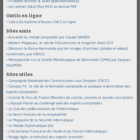
Fil twitter technos & audit @BenoitRiviere14
Les articles A&SI (flux RSS) au format PDF
Outils en ligne
Calcul du barème d'heures CNCC en ligne
Sites amis
Actualité du monde comptable par Claude RAMEIX
Ateliers Magiques, le site de l'illusionniste et magicien Alain GUY
Découvrir la Basse-Normandie par les images d'archives (photos et vidéos)
numérisées par l'ARCIS
Rétrospective sur la Société Métallurgique de Normandie (SMN) par Jacques
DAUPHIN
Sites utiles
Compagnie Nationale des Commissaires aux Comptes (CNCC)
Compta-TV : le site de l'e-formation comptable et juridique à destination des
experts-comptables
Cuisine & Vins de France (Recettes de cuisine, conseils et accords vins/plats)
L'équipe Pacioli au challenge-voile des experts-comptables
Le club des professionnels de l'informatique
Le forum français de la comptabilité
Le Magazine de la Sécurité Informatique
Le Monde Diplomatique (Eo)
L’Association Française de l’Audit et du Conseil Informatiques
Nuage Agile, la tribu(ne) des experts branchés