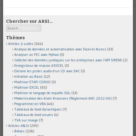
Chercher sur A&SI…
Search
Thèmes
Articles à suites
(164)
Analyse de données et automatisation avec Excel et Access
(13)
Analyser un FEC avec Python
(3)
Collecter des données juridiques sur les entreprises avec l'API SIRENE
(2)
Enregistreur de macros d'EXCEL
(3)
Extraire les pistes audio d'un CD avec EAC
(3)
Initiation au Basic
(12)
Maîtriser ETAFI CONSO
(3)
Maîtriser EXCEL
(65)
Maîtriser le langage de requête SQL
(13)
Modernisation des états financiers (Règlement ANC 2022-06)
(7)
Programmer en VBA
(46)
Tableaux de bord dynamiques
(7)
Tableaux de bord visuels
(4)
TVA sur marge
(7)
Articles A&SI
(295)
Brèves
(238)