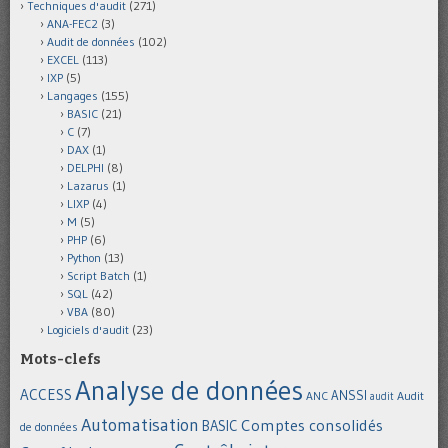
Techniques d'audit
(271)
ANA-FEC2
(3)
Audit de données
(102)
EXCEL
(113)
IXP
(5)
Langages
(155)
BASIC
(21)
C
(7)
DAX
(1)
DELPHI
(8)
Lazarus
(1)
LIXP
(4)
M
(5)
PHP
(6)
Python
(13)
Script Batch
(1)
SQL
(42)
VBA
(80)
Logiciels d'audit
(23)
Mots-clefs
Analyse de données
ACCESS
ANSSI
Audit
ANC
audit
Automatisation
Comptes consolidés
BASIC
de données