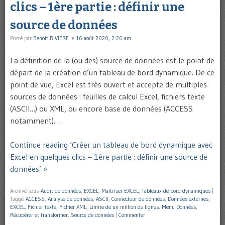
clics – 1ère partie : définir une
source de données
Posté par
Benoît RIVIERE
le
16 août 2020, 2:26 am
La définition de la (ou des) source de données est le point de
départ de la création d’un tableau de bord dynamique. De ce
point de vue, Excel est très ouvert et accepte de multiples
sources de données : feuilles de calcul Excel, fichiers texte
(ASCII…) ou XML, ou encore base de données (ACCESS
notamment). …
Continue reading ‘Créer un tableau de bord dynamique avec
Excel en quelques clics – 1ère partie : définir une source de
données’ »
Archivé sous
Audit de données
,
EXCEL
,
Maîtriser EXCEL
,
Tableaux de bord dynamiques
|
Taggé
ACCESS
,
Analyse de données
,
ASCII
,
Connecteur de données
,
Données externes
,
EXCEL
,
Fichier texte
,
Fichier XML
,
Limite de un million de lignes
,
Menu Données
,
Récupérer et transformer
,
Source de données
|
Commenter