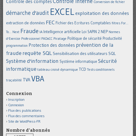
Contrôle interne
Contrôle des comptes
Conversion de fichier
EXCEL
démarche d'audit
exploitation des données
FEC
extraction de données
Fichier des Ecritures Comptables
filtres
For...
Fraude
Intelligence artificielle
NEP
IA
Loi SAPIN 2
To... Next
Normes
Politique de sécurité
Piratage
Productivité
d'Exercice Professionnel
PADoCC
prévention de la
Protection des données
programmation
requête SQL
fraude
Sensibilisation des utilisateurs
SQL
Système d'information
Sécurité
Système informatique
informatique
TCD
tableau croisé dynamique
Tests conditionnels
VBA
TVA
traçabilité
Connexion
Inscription
Connexion
Flux des publications
Flux des commentaires
Site de WordPress-FR
Nombre d'abonnés