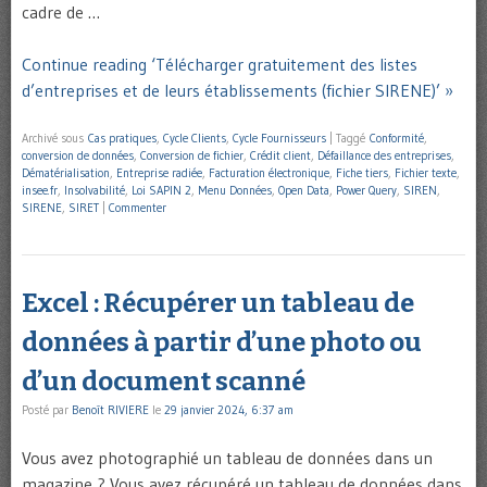
cadre de …
Continue reading ‘Télécharger gratuitement des listes
d’entreprises et de leurs établissements (fichier SIRENE)’ »
Archivé sous
Cas pratiques
,
Cycle Clients
,
Cycle Fournisseurs
|
Taggé
Conformité
,
conversion de données
,
Conversion de fichier
,
Crédit client
,
Défaillance des entreprises
,
Dématérialisation
,
Entreprise radiée
,
Facturation électronique
,
Fiche tiers
,
Fichier texte
,
insee.fr
,
Insolvabilité
,
Loi SAPIN 2
,
Menu Données
,
Open Data
,
Power Query
,
SIREN
,
SIRENE
,
SIRET
|
Commenter
Excel : Récupérer un tableau de
données à partir d’une photo ou
d’un document scanné
Posté par
Benoît RIVIERE
le
29 janvier 2024, 6:37 am
Vous avez photographié un tableau de données dans un
magazine ? Vous avez récupéré un tableau de données dans