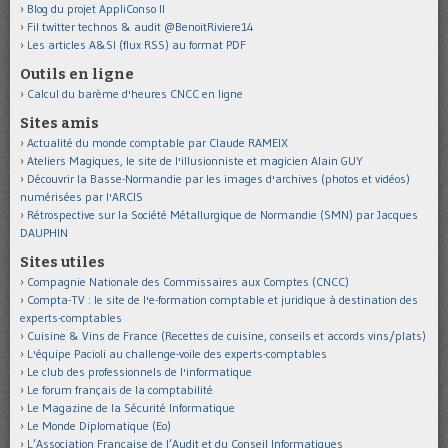
Blog du projet AppliConso II
Fil twitter technos & audit @BenoitRiviere14
Les articles A&SI (flux RSS) au format PDF
Outils en ligne
Calcul du barème d'heures CNCC en ligne
Sites amis
Actualité du monde comptable par Claude RAMEIX
Ateliers Magiques, le site de l'illusionniste et magicien Alain GUY
Découvrir la Basse-Normandie par les images d'archives (photos et vidéos)
numérisées par l'ARCIS
Rétrospective sur la Société Métallurgique de Normandie (SMN) par Jacques
DAUPHIN
Sites utiles
Compagnie Nationale des Commissaires aux Comptes (CNCC)
Compta-TV : le site de l'e-formation comptable et juridique à destination des
experts-comptables
Cuisine & Vins de France (Recettes de cuisine, conseils et accords vins/plats)
L'équipe Pacioli au challenge-voile des experts-comptables
Le club des professionnels de l'informatique
Le forum français de la comptabilité
Le Magazine de la Sécurité Informatique
Le Monde Diplomatique (Eo)
L’Association Française de l’Audit et du Conseil Informatiques