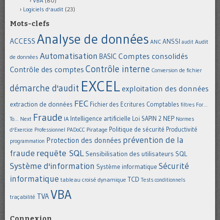
VBA
(80)
Logiciels d'audit
(23)
Mots-clefs
Analyse de données
ACCESS
ANSSI
Audit
ANC
audit
Automatisation
Comptes consolidés
BASIC
de données
Contrôle interne
Contrôle des comptes
Conversion de fichier
EXCEL
démarche d'audit
exploitation des données
FEC
extraction de données
Fichier des Ecritures Comptables
filtres
For...
Fraude
Intelligence artificielle
NEP
IA
Loi SAPIN 2
To... Next
Normes
Politique de sécurité
Piratage
Productivité
d'Exercice Professionnel
PADoCC
prévention de la
Protection des données
programmation
requête SQL
fraude
Sensibilisation des utilisateurs
SQL
Système d'information
Sécurité
Système informatique
informatique
TCD
tableau croisé dynamique
Tests conditionnels
VBA
TVA
traçabilité
Connexion