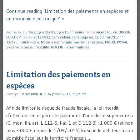
Continue reading ‘Limitation des paiements en espèces et
en monnaie électronique’ »
Archivé sous
Brèves
,
Cycle Clients
,
Cycle Fournisseurs
|
Taggé
Argent liquide
,
BITCOIN
,
BOI-CF-CPF-30-30-2012 0912
,
Carte cadeau
,
Carte prépayée
,
CE 10 mai 2012 n°
337573
,
Fraude fiscale
,
Monnaie électronique
,
Paiement en espèces
,
PAYLIB
,
PAYPAL
,
Système de caisse
,
traçabilité
,
TRACFIN
|
4 commentaires
Limitation des paiements en
espèces
Posté par
Benoît RIVIERE
le
24 janvier 2017, 11:24 pm
Afin de limiter le risque de fraude fiscale, la loi interdit
d’effectuer en espèces le paiement d’une dette supérieure à
(C. mon. fin. art. L 112-6, I-al. 1 et D 112-3) : 1 000 € (et non
plus 3 000 € depuis le 1/09/2015) lorsque le débiteur a son
domicile fiscal sur le territoire français …