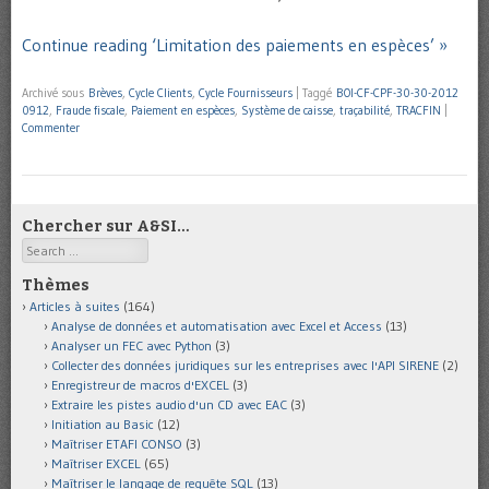
Continue reading ‘Limitation des paiements en espèces’ »
Archivé sous
Brèves
,
Cycle Clients
,
Cycle Fournisseurs
|
Taggé
BOI-CF-CPF-30-30-2012
0912
,
Fraude fiscale
,
Paiement en espèces
,
Système de caisse
,
traçabilité
,
TRACFIN
|
Commenter
Chercher sur A&SI…
Search
Thèmes
Articles à suites
(164)
Analyse de données et automatisation avec Excel et Access
(13)
Analyser un FEC avec Python
(3)
Collecter des données juridiques sur les entreprises avec l'API SIRENE
(2)
Enregistreur de macros d'EXCEL
(3)
Extraire les pistes audio d'un CD avec EAC
(3)
Initiation au Basic
(12)
Maîtriser ETAFI CONSO
(3)
Maîtriser EXCEL
(65)
Maîtriser le langage de requête SQL
(13)