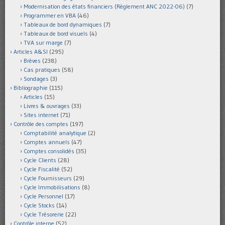
Modernisation des états financiers (Règlement ANC 2022-06)
(7)
Programmer en VBA
(46)
Tableaux de bord dynamiques
(7)
Tableaux de bord visuels
(4)
TVA sur marge
(7)
Articles A&SI
(295)
Brèves
(238)
Cas pratiques
(58)
Sondages
(3)
Bibliographie
(115)
Articles
(15)
Livres & ouvrages
(33)
Sites internet
(71)
Contrôle des comptes
(197)
Comptabilité analytique
(2)
Comptes annuels
(47)
Comptes consolidés
(35)
Cycle Clients
(28)
Cycle Fiscalité
(52)
Cycle Fournisseurs
(29)
Cycle Immobilisations
(8)
Cycle Personnel
(17)
Cycle Stocks
(14)
Cycle Trésorerie
(22)
Contrôle interne
(52)