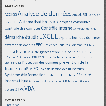
Mots-clefs
Analyse de données
ACCESS
ANSSI
Audit
ANC
audit
Automatisation
Comptes consolidés
BASIC
de données
Contrôle interne
Contrôle des comptes
Conversion de fichier
EXCEL
démarche d'audit
exploitation des données
FEC
extraction de données
Fichier des Ecritures Comptables
filtres
For...
Fraude
Intelligence artificielle
NEP
IA
Loi SAPIN 2
To... Next
Normes
Politique de sécurité
Piratage
Productivité
d'Exercice Professionnel
PADoCC
prévention de la
Protection des données
programmation
requête SQL
fraude
Sensibilisation des utilisateurs
SQL
Système d'information
Sécurité
Système informatique
informatique
TCD
tableau croisé dynamique
Tests conditionnels
VBA
TVA
traçabilité
Connexion
Inscription