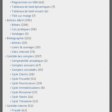
Programmer en VBA
(46)
Tableaux de bord dynamiques
(7)
Tableaux de bord visuels
(4)
TVA sur marge
(7)
Articles A&SI
(295)
Brèves
(238)
Cas pratiques
(58)
Sondages
(3)
Bibliographie
(115)
Articles
(15)
Livres & ouvrages
(33)
Sites internet
(71)
Contrôle des comptes
(197)
Comptabilité analytique
(2)
Comptes annuels
(47)
Comptes consolidés
(35)
Cycle Clients
(28)
Cycle Fiscalité
(52)
Cycle Fournisseurs
(29)
Cycle Immobilisations
(8)
Cycle Personnel
(17)
Cycle Stocks
(14)
Cycle Trésorerie
(22)
Contrôle interne
(52)
Fraude
(42)