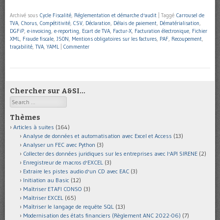
Archivé sous
Cycle Fiscalité
,
Réglementation et démarche d'audit
|
Taggé
Carrousel de
TVA
,
Chorus
,
Compétitivité
,
CSV
,
Déclaration
,
Délais de paiement
,
Dématérialisation
,
DGFiP
,
e-invoicing
,
e-reporting
,
Ecart de TVA
,
Factur-X
,
Facturation électronique
,
Fichier
XML
,
Fraude fiscale
,
JSON
,
Mentions obligatoires sur les factures
,
PAF
,
Recoupement
,
traçabilité
,
TVA
,
YAML
|
Commenter
Chercher sur A&SI…
Search
Thèmes
Articles à suites
(164)
Analyse de données et automatisation avec Excel et Access
(13)
Analyser un FEC avec Python
(3)
Collecter des données juridiques sur les entreprises avec l'API SIRENE
(2)
Enregistreur de macros d'EXCEL
(3)
Extraire les pistes audio d'un CD avec EAC
(3)
Initiation au Basic
(12)
Maîtriser ETAFI CONSO
(3)
Maîtriser EXCEL
(65)
Maîtriser le langage de requête SQL
(13)
Modernisation des états financiers (Règlement ANC 2022-06)
(7)