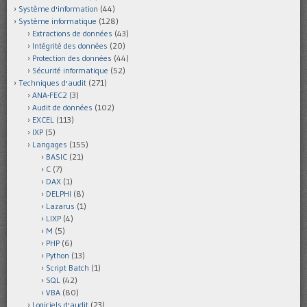
Système d'information
(44)
Système informatique
(128)
Extractions de données
(43)
Intégrité des données
(20)
Protection des données
(44)
Sécurité informatique
(52)
Techniques d'audit
(271)
ANA-FEC2
(3)
Audit de données
(102)
EXCEL
(113)
IXP
(5)
Langages
(155)
BASIC
(21)
C
(7)
DAX
(1)
DELPHI
(8)
Lazarus
(1)
LIXP
(4)
M
(5)
PHP
(6)
Python
(13)
Script Batch
(1)
SQL
(42)
VBA
(80)
Logiciels d'audit
(23)