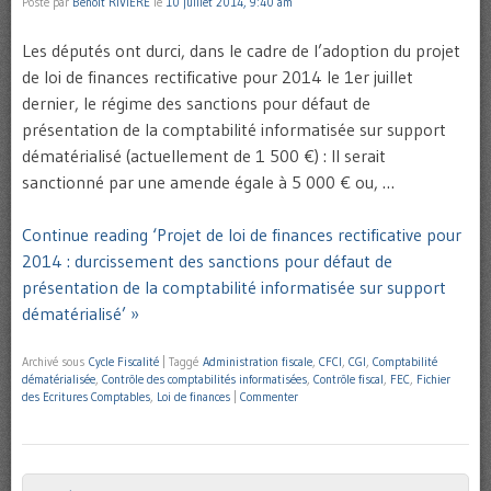
Posté par
Benoît RIVIERE
le
10 juillet 2014, 9:40 am
Les députés ont durci, dans le cadre de l’adoption du projet
de loi de finances rectificative pour 2014 le 1er juillet
dernier, le régime des sanctions pour défaut de
présentation de la comptabilité informatisée sur support
dématérialisé (actuellement de 1 500 €) : Il serait
sanctionné par une amende égale à 5 000 € ou, …
Continue reading ‘Projet de loi de finances rectificative pour
2014 : durcissement des sanctions pour défaut de
présentation de la comptabilité informatisée sur support
dématérialisé’ »
Archivé sous
Cycle Fiscalité
|
Taggé
Administration fiscale
,
CFCI
,
CGI
,
Comptabilité
dématérialisée
,
Contrôle des comptabilités informatisées
,
Contrôle fiscal
,
FEC
,
Fichier
des Ecritures Comptables
,
Loi de finances
|
Commenter