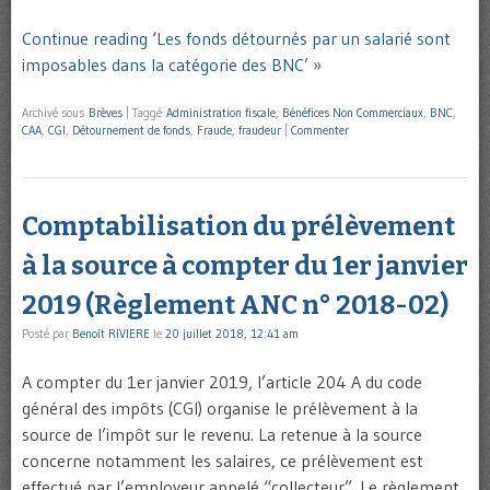
Continue reading ‘Les fonds détournés par un salarié sont
imposables dans la catégorie des BNC’ »
Archivé sous
Brèves
|
Taggé
Administration fiscale
,
Bénéfices Non Commerciaux
,
BNC
,
CAA
,
CGI
,
Détournement de fonds
,
Fraude
,
fraudeur
|
Commenter
Comptabilisation du prélèvement
à la source à compter du 1er janvier
2019 (Règlement ANC n° 2018-02)
Posté par
Benoît RIVIERE
le
20 juillet 2018, 12:41 am
A compter du 1er janvier 2019, l’article 204 A du code
général des impôts (CGI) organise le prélèvement à la
source de l’impôt sur le revenu. La retenue à la source
concerne notamment les salaires, ce prélèvement est
effectué par l’employeur appelé “collecteur”. Le règlement