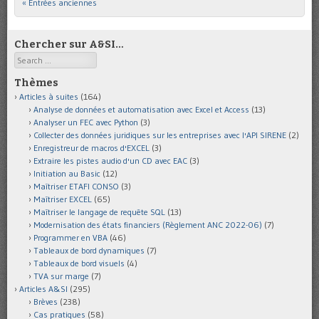
« Entrées anciennes
Post navigation
Chercher sur A&SI…
Search
Thèmes
Articles à suites
(164)
Analyse de données et automatisation avec Excel et Access
(13)
Analyser un FEC avec Python
(3)
Collecter des données juridiques sur les entreprises avec l'API SIRENE
(2)
Enregistreur de macros d'EXCEL
(3)
Extraire les pistes audio d'un CD avec EAC
(3)
Initiation au Basic
(12)
Maîtriser ETAFI CONSO
(3)
Maîtriser EXCEL
(65)
Maîtriser le langage de requête SQL
(13)
Modernisation des états financiers (Règlement ANC 2022-06)
(7)
Programmer en VBA
(46)
Tableaux de bord dynamiques
(7)
Tableaux de bord visuels
(4)
TVA sur marge
(7)
Articles A&SI
(295)
Brèves
(238)
Cas pratiques
(58)