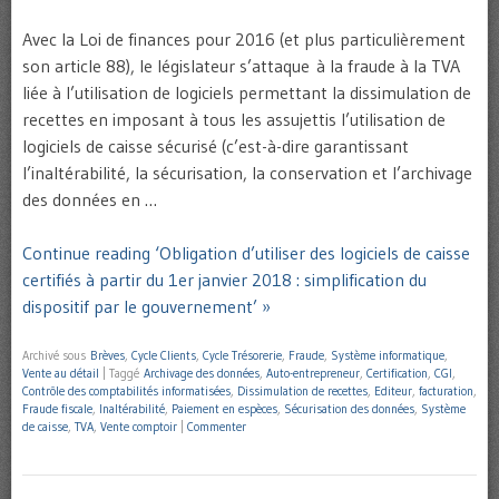
Avec la Loi de finances pour 2016 (et plus particulièrement
son article 88), le législateur s’attaque à la fraude à la TVA
liée à l’utilisation de logiciels permettant la dissimulation de
recettes en imposant à tous les assujettis l’utilisation de
logiciels de caisse sécurisé (c’est-à-dire garantissant
l’inaltérabilité, la sécurisation, la conservation et l’archivage
des données en …
Continue reading ‘Obligation d’utiliser des logiciels de caisse
certifiés à partir du 1er janvier 2018 : simplification du
dispositif par le gouvernement’ »
Archivé sous
Brèves
,
Cycle Clients
,
Cycle Trésorerie
,
Fraude
,
Système informatique
,
Vente au détail
|
Taggé
Archivage des données
,
Auto-entrepreneur
,
Certification
,
CGI
,
Contrôle des comptabilités informatisées
,
Dissimulation de recettes
,
Editeur
,
facturation
,
Fraude fiscale
,
Inaltérabilité
,
Paiement en espèces
,
Sécurisation des données
,
Système
de caisse
,
TVA
,
Vente comptoir
|
Commenter