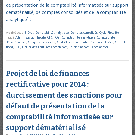
de présentation de la comptabilité informatisée sur support
dématérialisé, de comptes consolidés et de la comptabilité
analytique’ »
Archivé sous
Brèves
,
Comptabilité analytique
,
Comptes consolidés
,
Cycle Fiscalité
|
Taggé
Administration fiscale
,
CFCI
,
CGI
,
Comptabilité analytique
,
Comptabilité
dématérialisée
,
Comptes consolidés
,
Contrôle des comptabilités informatisées
,
Contrôle
fiscal
,
FEC
,
Fichier des Ecritures Comptables
,
Loi de finances
|
Commenter
Projet de loi de finances
rectificative pour 2014 :
durcissement des sanctions pour
défaut de présentation de la
comptabilité informatisée sur
support dématérialisé