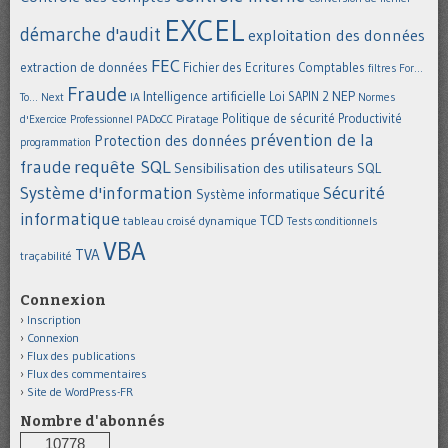
EXCEL
démarche d'audit
exploitation des données
FEC
extraction de données
Fichier des Ecritures Comptables
filtres
For...
Fraude
Intelligence artificielle
NEP
IA
Loi SAPIN 2
To... Next
Normes
Politique de sécurité
Piratage
Productivité
d'Exercice Professionnel
PADoCC
prévention de la
Protection des données
programmation
requête SQL
fraude
Sensibilisation des utilisateurs
SQL
Système d'information
Sécurité
Système informatique
informatique
TCD
tableau croisé dynamique
Tests conditionnels
VBA
TVA
traçabilité
Connexion
Inscription
Connexion
Flux des publications
Flux des commentaires
Site de WordPress-FR
Nombre d'abonnés
10778