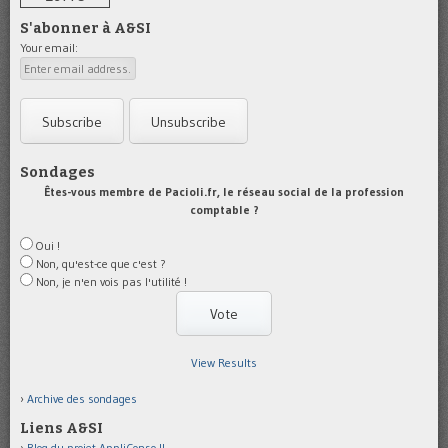
S'abonner à A&SI
Your email:
Sondages
Êtes-vous membre de Pacioli.fr, le réseau social de la profession
comptable ?
Oui !
Non, qu'est-ce que c'est ?
Non, je n'en vois pas l'utilité !
View Results
Archive des sondages
Liens A&SI
Blog du projet AppliConso II