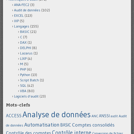
ANA-FEC2
(3)
Audit de données
(102)
EXCEL
(113)
IXP
(5)
Langages
(155)
BASIC
(21)
C
(7)
DAX
(1)
DELPHI
(8)
Lazarus
(1)
LIXP
(4)
M
(5)
PHP
(6)
Python
(13)
Script Batch
(1)
SQL
(42)
VBA
(80)
Logiciels d'audit
(23)
Mots-clefs
Analyse de données
ACCESS
ANSSI
Audit
ANC
audit
Automatisation
Comptes consolidés
BASIC
de données
Contrôle interne
Contrôle des comptes
Conversion de fichier