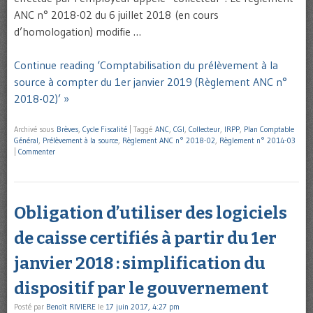
ANC n° 2018-02 du 6 juillet 2018 (en cours
d’homologation) modifie …
Continue reading ‘Comptabilisation du prélèvement à la
source à compter du 1er janvier 2019 (Règlement ANC n°
2018-02)’ »
Archivé sous
Brèves
,
Cycle Fiscalité
|
Taggé
ANC
,
CGI
,
Collecteur
,
IRPP
,
Plan Comptable
Général
,
Prélèvement à la source
,
Règlement ANC n° 2018-02
,
Règlement n° 2014-03
|
Commenter
Obligation d’utiliser des logiciels
de caisse certifiés à partir du 1er
janvier 2018 : simplification du
dispositif par le gouvernement
Posté par
Benoît RIVIERE
le
17 juin 2017, 4:27 pm