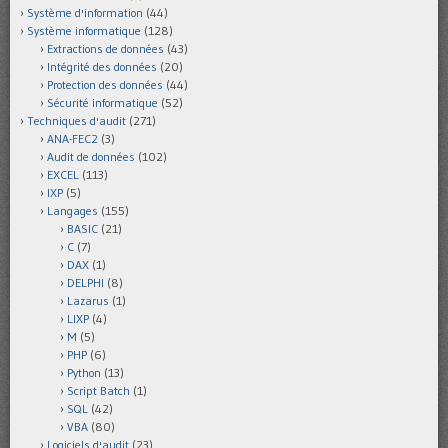
Système d'information
(44)
Système informatique
(128)
Extractions de données
(43)
Intégrité des données
(20)
Protection des données
(44)
Sécurité informatique
(52)
Techniques d'audit
(271)
ANA-FEC2
(3)
Audit de données
(102)
EXCEL
(113)
IXP
(5)
Langages
(155)
BASIC
(21)
C
(7)
DAX
(1)
DELPHI
(8)
Lazarus
(1)
LIXP
(4)
M
(5)
PHP
(6)
Python
(13)
Script Batch
(1)
SQL
(42)
VBA
(80)
Logiciels d'audit
(23)