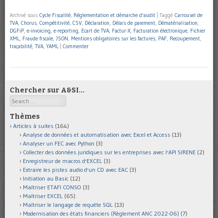
Archivé sous
Cycle Fiscalité
,
Réglementation et démarche d'audit
|
Taggé
Carrousel de
TVA
,
Chorus
,
Compétitivité
,
CSV
,
Déclaration
,
Délais de paiement
,
Dématérialisation
,
DGFiP
,
e-invoicing
,
e-reporting
,
Ecart de TVA
,
Factur-X
,
Facturation électronique
,
Fichier
XML
,
Fraude fiscale
,
JSON
,
Mentions obligatoires sur les factures
,
PAF
,
Recoupement
,
traçabilité
,
TVA
,
YAML
|
Commenter
Chercher sur A&SI…
Search
Thèmes
Articles à suites
(164)
Analyse de données et automatisation avec Excel et Access
(13)
Analyser un FEC avec Python
(3)
Collecter des données juridiques sur les entreprises avec l'API SIRENE
(2)
Enregistreur de macros d'EXCEL
(3)
Extraire les pistes audio d'un CD avec EAC
(3)
Initiation au Basic
(12)
Maîtriser ETAFI CONSO
(3)
Maîtriser EXCEL
(65)
Maîtriser le langage de requête SQL
(13)
Modernisation des états financiers (Règlement ANC 2022-06)
(7)