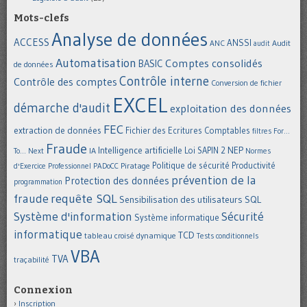
Mots-clefs
Analyse de données
ACCESS
ANSSI
Audit
ANC
audit
Automatisation
Comptes consolidés
BASIC
de données
Contrôle interne
Contrôle des comptes
Conversion de fichier
EXCEL
démarche d'audit
exploitation des données
FEC
extraction de données
Fichier des Ecritures Comptables
filtres
For...
Fraude
Intelligence artificielle
NEP
IA
Loi SAPIN 2
To... Next
Normes
Politique de sécurité
Piratage
Productivité
d'Exercice Professionnel
PADoCC
prévention de la
Protection des données
programmation
requête SQL
fraude
Sensibilisation des utilisateurs
SQL
Système d'information
Sécurité
Système informatique
informatique
TCD
tableau croisé dynamique
Tests conditionnels
VBA
TVA
traçabilité
Connexion
Inscription