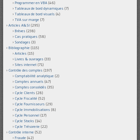
Programmer en VBA
(46)
Tableaux de bord dynamiques
(7)
Tableaux de bord visuels
(4)
TVA sur marge
(7)
Articles A&SI
(295)
Brèves
(238)
Cas pratiques
(58)
Sondages
(3)
Bibliographie
(115)
Articles
(15)
Livres & ouvrages
(33)
Sites internet
(71)
Contrôle des comptes
(197)
Comptabilité analytique
(2)
Comptes annuels
(47)
Comptes consolidés
(35)
Cycle Clients
(28)
Cycle Fiscalité
(52)
Cycle Fournisseurs
(29)
Cycle Immobilisations
(8)
Cycle Personnel
(17)
Cycle Stocks
(14)
Cycle Trésorerie
(22)
Contrôle interne
(52)
Fraude
(42)