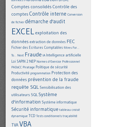
Comptes consolidés
Contrôle des
Contrôle interne
comptes
Conversion
démarche d'audit
de fichier
EXCEL
exploitation des
FEC
données
extraction de données
Fichier des Ecritures Comptables
filtres
For...
Fraude
Intelligence artificielle
IA
To... Next
NEP
Loi SAPIN 2
Normes d'Exercice Professionnel
Politique de sécurité
Piratage
PADoCC
Protection des
Productivité
programmation
prévention de la fraude
données
requête SQL
Sensibilisation des
Système
utilisateurs
SQL
d'information
Système informatique
Sécurité informatique
tableau croisé
TCD
dynamique
Tests conditionnels
traçabilité
VBA
TVA