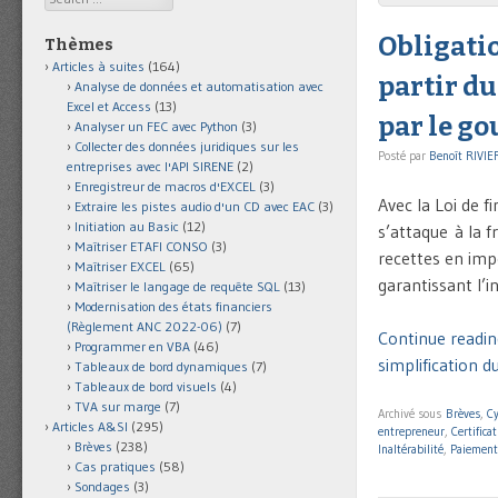
Obligatio
Thèmes
Articles à suites
(164)
partir du
Analyse de données et automatisation avec
Excel et Access
(13)
par le g
Analyser un FEC avec Python
(3)
Collecter des données juridiques sur les
Posté par
Benoît RIVIE
entreprises avec l'API SIRENE
(2)
Enregistreur de macros d'EXCEL
(3)
Avec la Loi de f
Extraire les pistes audio d'un CD avec EAC
(3)
Initiation au Basic
(12)
s’attaque à la f
Maîtriser ETAFI CONSO
(3)
recettes en impos
Maîtriser EXCEL
(65)
garantissant l’i
Maîtriser le langage de requête SQL
(13)
Modernisation des états financiers
(Règlement ANC 2022-06)
(7)
Continue reading 
Programmer en VBA
(46)
simplification d
Tableaux de bord dynamiques
(7)
Tableaux de bord visuels
(4)
TVA sur marge
(7)
Archivé sous
Brèves
,
Cy
Articles A&SI
(295)
entrepreneur
,
Certifica
Brèves
(238)
Inaltérabilité
,
Paiement
Cas pratiques
(58)
Sondages
(3)