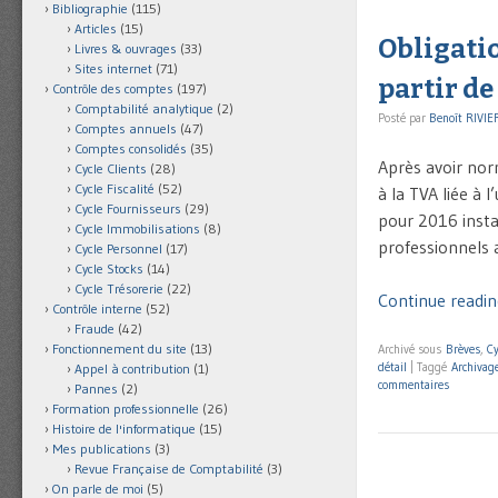
Bibliographie
(115)
Articles
(15)
Obligatio
Livres & ouvrages
(33)
Sites internet
(71)
partir de
Contrôle des comptes
(197)
Comptabilité analytique
(2)
Posté par
Benoît RIVIE
Comptes annuels
(47)
Comptes consolidés
(35)
Après avoir norm
Cycle Clients
(28)
Cycle Fiscalité
(52)
à la TVA liée à l
Cycle Fournisseurs
(29)
pour 2016 insta
Cycle Immobilisations
(8)
professionnels a
Cycle Personnel
(17)
Cycle Stocks
(14)
Cycle Trésorerie
(22)
Continue reading 
Contrôle interne
(52)
Fraude
(42)
Fonctionnement du site
(13)
Archivé sous
Brèves
,
Cy
détail
|
Taggé
Archivag
Appel à contribution
(1)
commentaires
Pannes
(2)
Formation professionnelle
(26)
Histoire de l'informatique
(15)
Mes publications
(3)
Revue Française de Comptabilité
(3)
On parle de moi
(5)