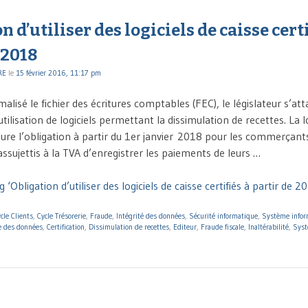
n d’utiliser des logiciels de caisse certi
 2018
RE
le
15 février 2016, 11:17 pm
alisé le fichier des écritures comptables (FEC), le législateur s’at
’utilisation de logiciels permettant la dissimulation de recettes. La l
ure l’obligation à partir du 1er janvier 2018 pour les commerçant
ssujettis à la TVA d’enregistrer les paiements de leurs …
‘Obligation d’utiliser des logiciels de caisse certifiés à partir de 2
cle Clients
,
Cycle Trésorerie
,
Fraude
,
Intégrité des données
,
Sécurité informatique
,
Système infor
e des données
,
Certification
,
Dissimulation de recettes
,
Editeur
,
Fraude fiscale
,
Inaltérabilité
,
Syst