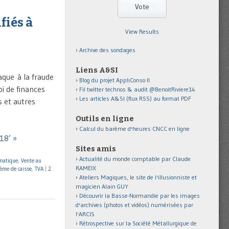
fiés à
View Results
Archive des sondages
Liens A&SI
taque à la fraude
Blog du projet AppliConso II
oi de finances
Fil twitter technos & audit @BenoitRiviere14
Les articles A&SI (flux RSS) au format PDF
s et autres
Outils en ligne
Calcul du barème d'heures CNCC en ligne
018’ »
Sites amis
Actualité du monde comptable par Claude
matique
,
Vente au
RAMEIX
ème de caisse
,
TVA
|
2
Ateliers Magiques, le site de l'illusionniste et
magicien Alain GUY
Découvrir la Basse-Normandie par les images
d'archives (photos et vidéos) numérisées par
l'ARCIS
Rétrospective sur la Société Métallurgique de