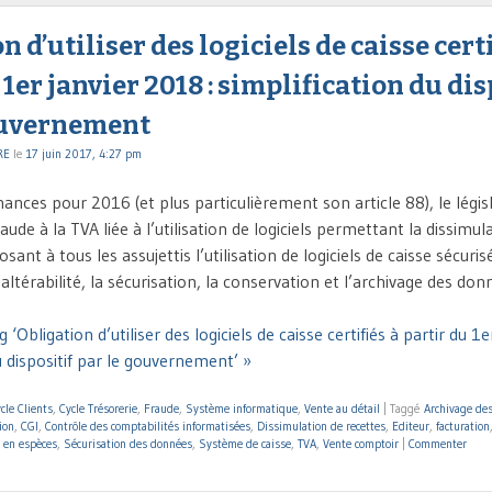
n d’utiliser des logiciels de caisse certi
 1er janvier 2018 : simplification du dis
ouvernement
RE
le
17 juin 2017, 4:27 pm
inances pour 2016 (et plus particulièrement son article 88), le légis
raude à la TVA liée à l’utilisation de logiciels permettant la dissimul
ant à tous les assujettis l’utilisation de logiciels de caisse sécurisé
naltérabilité, la sécurisation, la conservation et l’archivage des do
‘Obligation d’utiliser des logiciels de caisse certifiés à partir du 1e
u dispositif par le gouvernement’ »
cle Clients
,
Cycle Trésorerie
,
Fraude
,
Système informatique
,
Vente au détail
|
Taggé
Archivage de
tion
,
CGI
,
Contrôle des comptabilités informatisées
,
Dissimulation de recettes
,
Editeur
,
facturation
 en espèces
,
Sécurisation des données
,
Système de caisse
,
TVA
,
Vente comptoir
|
Commenter