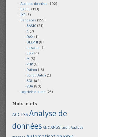
Audit de données
(102)
EXCEL
(113)
IXP
(5)
Langages
(155)
BASIC
(21)
C
(7)
DAX
(1)
DELPHI
(8)
Lazarus
(1)
LIXP
(4)
M
(5)
PHP
(6)
Python
(13)
Script Batch
(1)
SQL
(42)
VBA
(80)
Logiciels d'audit
(23)
Mots-clefs
Analyse de
ACCESS
données
ANSSI
Audit de
ANC
audit
Automatisation
BASIC
données