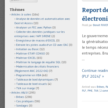
Report de
Thèmes
Articles à suites
(164)
électroni
Analyse de données et automatisation avec
Excel et Access
(13)
Posté par
Benoît RIVIE
Analyser un FEC avec Python
(3)
Collecter des données juridiques sur les
Le gouvernement 
entreprises avec l'API SIRENE
(2)
Enregistreur de macros d'EXCEL
(3)
la généralisatio
Extraire les pistes audio d'un CD avec EAC
(3)
le temps nécess
Initiation au Basic
(12)
entreprises. Bru
Maîtriser ETAFI CONSO
(3)
Maîtriser EXCEL
(65)
…
Maîtriser le langage de requête SQL
(13)
Modernisation des états financiers
Continue reading
(Règlement ANC 2022-06)
(7)
Programmer en VBA
(46)
(PLF 2024)’ »
Tableaux de bord dynamiques
(7)
Tableaux de bord visuels
(4)
Archivé sous
Brèves
,
Ré
TVA sur marge
(7)
PLF
,
PME
,
TVA
|
2 comm
Articles A&SI
(295)
Brèves
(238)
Cas pratiques
(58)
Sondages
(3)