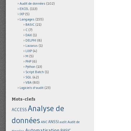
Audit de données
(102)
EXCEL
(113)
IXP
(5)
Langages
(155)
BASIC
(21)
C
(7)
DAX
(1)
DELPHI
(8)
Lazarus
(1)
LIXP
(4)
M
(5)
PHP
(6)
Python
(13)
Script Batch
(1)
SQL
(42)
VBA
(80)
Logiciels d'audit
(23)
Mots-clefs
Analyse de
ACCESS
données
ANSSI
Audit de
ANC
audit
Automatisation
BASIC
données