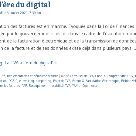
l’ère du digital
RE
le
3 janvier 2021, 7:39 am
ation des factures est en marche. Evoquée dans la Loi de Finances 
ée par le gouvernement s’inscrit dans le cadre de l’évolution mond
t de la facturation électronique et de la transmission de données
n de la facture et de ses données existe déjà dans plusieurs pays …
 ‘La TVA à l’ère du digital’ »
lité
,
Réglementation et démarche d'audit
|
Taggé
Carrousel de TVA
,
Chorus
,
Compétitivité
,
CSV
,
ation
,
DGFiP
,
e-invoicing
,
e-reporting
,
Ecart de TVA
,
Factur-X
,
Facturation électronique
,
Fichier X
ur les factures
,
PAF
,
Recoupement
,
traçabilité
,
TVA
,
YAML
|
Commenter