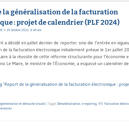
 la généralisation de la facturation
que : projet de calendrier (PLF 2024)
RE
le
19 octobre 2023, 6:49 am
a décidé en juillet dernier de reporter sine die l’entrée en vigue
n de la facturation électronique initialement prévue le 1er juillet 
aire à la réussite de cette réforme structurante pour l’économie e
no Le Maire, le ministre de l’Économie, a esquissé un calendrier de
 ‘Report de la généralisation de la facturation électronique : proje
glementation et démarche d'audit
|
Taggé
Dématérialisation
,
e-reporting
,
ETI
,
Facturation électr
entaires