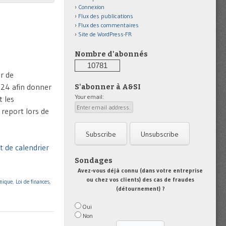
Connexion
Flux des publications
Flux des commentaires
Site de WordPress-FR
Nombre d'abonnés
10781
ur de
2024 afin donner
S'abonner à A&SI
Your email:
t les
 report lors de
t de calendrier
Sondages
Avez-vous déjà connu (dans votre entreprise
ou chez vos clients) des cas de fraudes
onique
,
Loi de finances
,
(détournement) ?
Oui
Non