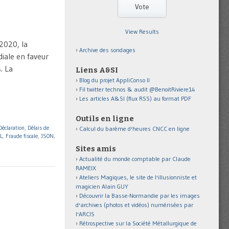
View Results
2020, la
Archive des sondages
iale en faveur
. La
Liens A&SI
Blog du projet AppliConso II
Fil twitter technos & audit @BenoitRiviere14
Les articles A&SI (flux RSS) au format PDF
Outils en ligne
Déclaration
,
Délais de
Calcul du barème d'heures CNCC en ligne
ML
,
Fraude fiscale
,
JSON
,
Sites amis
Actualité du monde comptable par Claude
RAMEIX
Ateliers Magiques, le site de l'illusionniste et
magicien Alain GUY
Découvrir la Basse-Normandie par les images
d'archives (photos et vidéos) numérisées par
l'ARCIS
Rétrospective sur la Société Métallurgique de