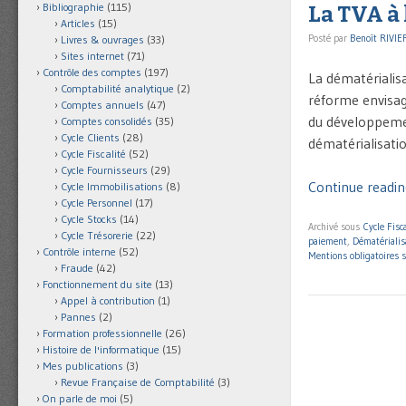
Bibliographie
(115)
La TVA à 
Articles
(15)
Posté par
Benoît RIVIE
Livres & ouvrages
(33)
Sites internet
(71)
Contrôle des comptes
(197)
La dématérialis
Comptabilité analytique
(2)
réforme envisag
Comptes annuels
(47)
du développemen
Comptes consolidés
(35)
Cycle Clients
(28)
dématérialisatio
Cycle Fiscalité
(52)
Cycle Fournisseurs
(29)
Continue reading
Cycle Immobilisations
(8)
Cycle Personnel
(17)
Cycle Stocks
(14)
Archivé sous
Cycle Fisca
Cycle Trésorerie
(22)
paiement
,
Dématérialis
Contrôle interne
(52)
Mentions obligatoires s
Fraude
(42)
Fonctionnement du site
(13)
Appel à contribution
(1)
Pannes
(2)
Formation professionnelle
(26)
Histoire de l'informatique
(15)
Mes publications
(3)
Revue Française de Comptabilité
(3)
On parle de moi
(5)