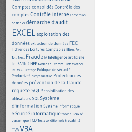
Comptes consolidés
Contrôle des
Contrôle interne
comptes
Conversion
démarche d'audit
de fichier
EXCEL
exploitation des
FEC
données
extraction de données
Fichier des Ecritures Comptables
filtres
For...
Fraude
Intelligence artificielle
IA
To... Next
NEP
Loi SAPIN 2
Normes d'Exercice Professionnel
Politique de sécurité
Piratage
PADoCC
Protection des
Productivité
programmation
prévention de la fraude
données
requête SQL
Sensibilisation des
Système
utilisateurs
SQL
d'information
Système informatique
Sécurité informatique
tableau croisé
TCD
dynamique
Tests conditionnels
traçabilité
VBA
TVA