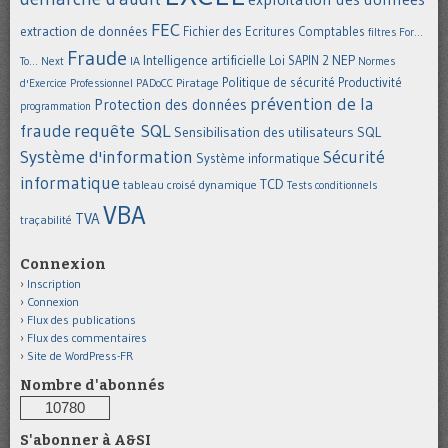
FEC
extraction de données
Fichier des Ecritures Comptables
filtres
For...
Fraude
Intelligence artificielle
NEP
IA
Loi SAPIN 2
To... Next
Normes
Politique de sécurité
Piratage
Productivité
d'Exercice Professionnel
PADoCC
prévention de la
Protection des données
programmation
requête SQL
fraude
Sensibilisation des utilisateurs
SQL
Système d'information
Sécurité
Système informatique
informatique
TCD
tableau croisé dynamique
Tests conditionnels
VBA
TVA
traçabilité
Connexion
Inscription
Connexion
Flux des publications
Flux des commentaires
Site de WordPress-FR
Nombre d'abonnés
10780
S'abonner à A&SI