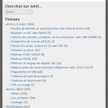
Chercher sur A&SI…
Search
Thèmes
Articles à suites
(164)
Analyse de données et automatisation avec Excel et Access
(13)
Analyser un FEC avec Python
(3)
Collecter des données juridiques sur les entreprises avec l'API SIRENE
(2)
Enregistreur de macros d'EXCEL
(3)
Extraire les pistes audio d'un CD avec EAC
(3)
Initiation au Basic
(12)
Maîtriser ETAFI CONSO
(3)
Maîtriser EXCEL
(65)
Maîtriser le langage de requête SQL
(13)
Modernisation des états financiers (Règlement ANC 2022-06)
(7)
Programmer en VBA
(46)
Tableaux de bord dynamiques
(7)
Tableaux de bord visuels
(4)
TVA sur marge
(7)
Articles A&SI
(295)
Brèves
(238)
Cas pratiques
(58)
Sondages
(3)
Bibliographie
(115)