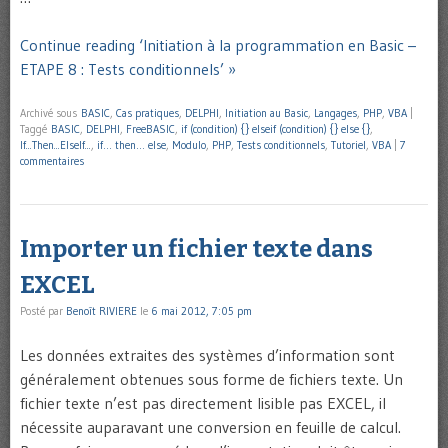
Continue reading ‘Initiation à la programmation en Basic –
ETAPE 8 : Tests conditionnels’ »
Archivé sous
BASIC
,
Cas pratiques
,
DELPHI
,
Initiation au Basic
,
Langages
,
PHP
,
VBA
|
Taggé
BASIC
,
DELPHI
,
FreeBASIC
,
if (condition) {} elseif (condition) {} else {}
,
If...Then...ElseIf...
,
if… then… else
,
Modulo
,
PHP
,
Tests conditionnels
,
Tutoriel
,
VBA
|
7
commentaires
Importer un fichier texte dans
EXCEL
Posté par
Benoît RIVIERE
le
6 mai 2012, 7:05 pm
Les données extraites des systèmes d’information sont
généralement obtenues sous forme de fichiers texte. Un
fichier texte n’est pas directement lisible pas EXCEL, il
nécessite auparavant une conversion en feuille de calcul.