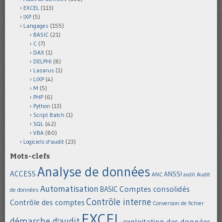
EXCEL
(113)
IXP
(5)
Langages
(155)
BASIC
(21)
C
(7)
DAX
(1)
DELPHI
(8)
Lazarus
(1)
LIXP
(4)
M
(5)
PHP
(6)
Python
(13)
Script Batch
(1)
SQL
(42)
VBA
(80)
Logiciels d'audit
(23)
Mots-clefs
Analyse de données
ACCESS
ANSSI
Audit
ANC
audit
Automatisation
Comptes consolidés
BASIC
de données
Contrôle interne
Contrôle des comptes
Conversion de fichier
EXCEL
démarche d'audit
exploitation des données