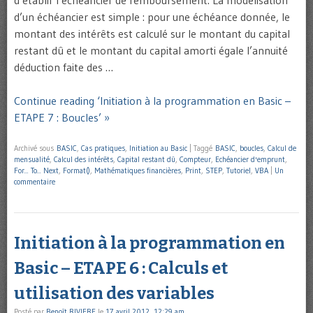
d’établir l’échéancier de remboursement. La modélisation
d’un échéancier est simple : pour une échéance donnée, le
montant des intérêts est calculé sur le montant du capital
restant dû et le montant du capital amorti égale l’annuité
déduction faite des …
Continue reading ‘Initiation à la programmation en Basic –
ETAPE 7 : Boucles’ »
Archivé sous
BASIC
,
Cas pratiques
,
Initiation au Basic
|
Taggé
BASIC
,
boucles
,
Calcul de
mensualité
,
Calcul des intérêts
,
Capital restant dû
,
Compteur
,
Echéancier d'emprunt
,
For... To... Next
,
Format()
,
Mathématiques financières
,
Print
,
STEP
,
Tutoriel
,
VBA
|
Un
commentaire
Initiation à la programmation en
Basic – ETAPE 6 : Calculs et
utilisation des variables
Posté par
Benoît RIVIERE
le
17 avril 2012, 12:29 am