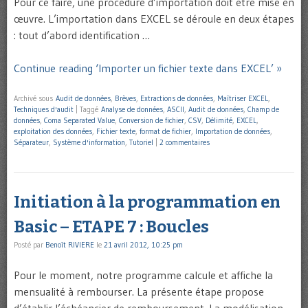
Pour ce faire, une procédure d’importation doit être mise en
œuvre. L’importation dans EXCEL se déroule en deux étapes
: tout d’abord identification …
Continue reading ‘Importer un fichier texte dans EXCEL’ »
Archivé sous
Audit de données
,
Brèves
,
Extractions de données
,
Maîtriser EXCEL
,
Techniques d'audit
|
Taggé
Analyse de données
,
ASCII
,
Audit de données
,
Champ de
données
,
Coma Separated Value
,
Conversion de fichier
,
CSV
,
Délimité
,
EXCEL
,
exploitation des données
,
Fichier texte
,
format de fichier
,
Importation de données
,
Séparateur
,
Système d'information
,
Tutoriel
|
2 commentaires
Initiation à la programmation en
Basic – ETAPE 7 : Boucles
Posté par
Benoît RIVIERE
le
21 avril 2012, 10:25 pm
Pour le moment, notre programme calcule et affiche la
mensualité à rembourser. La présente étape propose