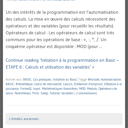
Un des intérêts de la programmation est l’automatisation
des calculs. La mise en œuvre des calculs nécessitent des
opérateurs et des variables (pour recueillir les résultats).
Opérateurs de calcul : Les opérateurs de calcul sont très
communs pour les opérations de base : +, -, *, /. Un
cinquième opérateur est disponible : MOD (pour …
Continue reading ‘Initiation à la programmation en Basic –
ETAPE 6 : Calculs et utilisation des variables’ »
Archivé sous
BASIC
,
Cas pratiques
,
Initiation au Basic
|
Taggé
#Include
,
Automatisation
,
BASIC
,
Bibliothèque
,
Calcul de mensualité
,
Calculs
,
Echéancier d'emprunt
,
Elévation à la
puissance
,
Format()
,
Input
,
Mathématiques financières
,
MOD
,
Modulo
,
Opérateurs de
calcul
,
Parenthèses
,
Print
,
Sleep
,
Tutoriel
,
Variables
|
2 commentaires
« Entrées anciennes
Post navigation