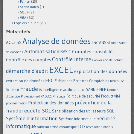
Python
(13)
Script Batch
(1)
SQL
(42)
VBA
(80)
Logiciels d'audit
(23)
Mots-clefs
Analyse de données
ACCESS
ANSSI
Audit
ANC
audit
Automatisation
Comptes consolidés
BASIC
de données
Contrôle interne
Contrôle des comptes
Conversion de fichier
EXCEL
démarche d'audit
exploitation des données
FEC
extraction de données
Fichier des Ecritures Comptables
filtres
For...
Fraude
Intelligence artificielle
NEP
IA
Loi SAPIN 2
To... Next
Normes
Politique de sécurité
Piratage
Productivité
d'Exercice Professionnel
PADoCC
prévention de la
Protection des données
programmation
requête SQL
fraude
Sensibilisation des utilisateurs
SQL
Système d'information
Sécurité
Système informatique
informatique
TCD
tableau croisé dynamique
Tests conditionnels