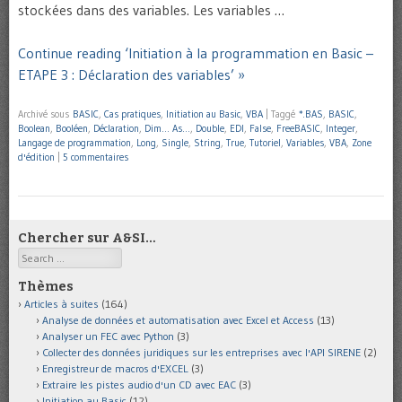
stockées dans des variables. Les variables …
Continue reading ‘Initiation à la programmation en Basic –
ETAPE 3 : Déclaration des variables’ »
Archivé sous
BASIC
,
Cas pratiques
,
Initiation au Basic
,
VBA
|
Taggé
*.BAS
,
BASIC
,
Boolean
,
Booléen
,
Déclaration
,
Dim… As…
,
Double
,
EDI
,
False
,
FreeBASIC
,
Integer
,
Langage de programmation
,
Long
,
Single
,
String
,
True
,
Tutoriel
,
Variables
,
VBA
,
Zone
d'édition
|
5 commentaires
Chercher sur A&SI…
Search
Thèmes
Articles à suites
(164)
Analyse de données et automatisation avec Excel et Access
(13)
Analyser un FEC avec Python
(3)
Collecter des données juridiques sur les entreprises avec l'API SIRENE
(2)
Enregistreur de macros d'EXCEL
(3)
Extraire les pistes audio d'un CD avec EAC
(3)
Initiation au Basic
(12)