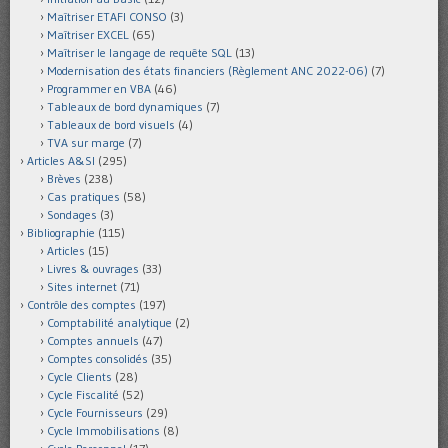
Maîtriser ETAFI CONSO
(3)
Maîtriser EXCEL
(65)
Maîtriser le langage de requête SQL
(13)
Modernisation des états financiers (Règlement ANC 2022-06)
(7)
Programmer en VBA
(46)
Tableaux de bord dynamiques
(7)
Tableaux de bord visuels
(4)
TVA sur marge
(7)
Articles A&SI
(295)
Brèves
(238)
Cas pratiques
(58)
Sondages
(3)
Bibliographie
(115)
Articles
(15)
Livres & ouvrages
(33)
Sites internet
(71)
Contrôle des comptes
(197)
Comptabilité analytique
(2)
Comptes annuels
(47)
Comptes consolidés
(35)
Cycle Clients
(28)
Cycle Fiscalité
(52)
Cycle Fournisseurs
(29)
Cycle Immobilisations
(8)