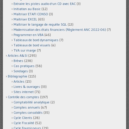
Extraire les pistes audio d'un CD avec EAC
(3)
Initiation au Basic
(12)
Maîtriser ETAFI CONSO
(3)
Maîtriser EXCEL
(65)
Maîtriser le langage de requête SQL
(13)
Modernisation des états financiers (Règlement ANC 2022-06)
(7)
Programmer en VBA
(46)
Tableaux de bord dynamiques
(7)
Tableaux de bord visuels
(4)
TVA sur marge
(7)
Articles A&SI
(295)
Brèves
(238)
Cas pratiques
(58)
Sondages
(3)
Bibliographie
(115)
Articles
(15)
Livres & ouvrages
(33)
Sites internet
(71)
Contrôle des comptes
(197)
Comptabilité analytique
(2)
Comptes annuels
(47)
Comptes consolidés
(35)
Cycle Clients
(28)
Cycle Fiscalité
(52)
Cycle Fournisseurs
(29)