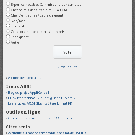
Expert-comptable/Commissaire aux comptes
Chef de mission/Stagiaire EC ou CAC
Chef d’entreprise/ cadre dirigeant
DAF/RAF
Etudiant
Collaborateur de cabinet/entreprise
Enseignant
Autre
View Results
Archive des sondages
Liens A&SI
Blog du projet AppliConso II
Fil twitter technos & audit @BenoitRiviere14
Les articles A&SI (flux RSS) au format PDF
Outils en ligne
Calcul du barème d'heures CNCC en ligne
Sites amis
Actualité du monde comptable par Claude RAMEIX