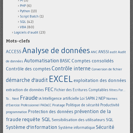
M
(5)
PHP
(6)
Python
(13)
Script Batch
(1)
SQL
(42)
VBA
(80)
Logiciels d'audit
(23)
Mots-clefs
Analyse de données
ACCESS
ANSSI
Audit
ANC
audit
Automatisation
Comptes consolidés
BASIC
de données
Contrôle interne
Contrôle des comptes
Conversion de fichier
EXCEL
démarche d'audit
exploitation des données
FEC
extraction de données
Fichier des Ecritures Comptables
filtres
For...
Fraude
Intelligence artificielle
NEP
IA
Loi SAPIN 2
To... Next
Normes
Politique de sécurité
Piratage
Productivité
d'Exercice Professionnel
PADoCC
prévention de la
Protection des données
programmation
requête SQL
fraude
Sensibilisation des utilisateurs
SQL
Système d'information
Sécurité
Système informatique