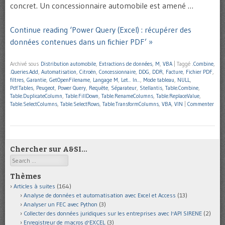
concret. Un concessionnaire automobile est amené …
Continue reading ‘Power Query (Excel) : récupérer des
données contenues dans un fichier PDF’ »
Archivé sous
Distribution automobile
,
Extractions de données
,
M
,
VBA
|
Taggé
.Combine
,
.Queries.Add
,
Automatisation
,
Citroën
,
Concessionnaire
,
DDG
,
DDR
,
Facture
,
Fichier PDF
,
filtres
,
Garantie
,
GetOpenFilename
,
Langage M
,
Let... In...
,
Mode tableau
,
NULL
,
Pdf.Tables
,
Peugeot
,
Power Query
,
Requête
,
Séparateur
,
Stellantis
,
Table.Combine
,
Table.DuplicateColumn
,
Table.FillDown
,
Table.RenameColumns
,
Table.ReplaceValue
,
Table.SelectColumns
,
Table.SelectRows
,
Table.TransformColumns
,
VBA
,
VIN
|
Commenter
Chercher sur A&SI…
Search
Thèmes
Articles à suites
(164)
Analyse de données et automatisation avec Excel et Access
(13)
Analyser un FEC avec Python
(3)
Collecter des données juridiques sur les entreprises avec l'API SIRENE
(2)
Enregistreur de macros d'EXCEL
(3)