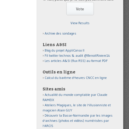
View Results
Archive des sondages
Liens A&SI
Blog du projet AppliConso II
Fil twitter technos & audit @BenoitRiviere14
Les articles A&SI (flux RSS) au format PDF
Outils en ligne
Calcul du barème d'heures CNCC en ligne
Sites amis
Actualité du monde comptable par Claude
RAMEIX
Ateliers Magiques, le site de l'illusionniste et
magicien Alain GUY
Découvrir la Basse-Normandie par les images
d'archives (photos et vidéos) numérisées par
l'ARCIS