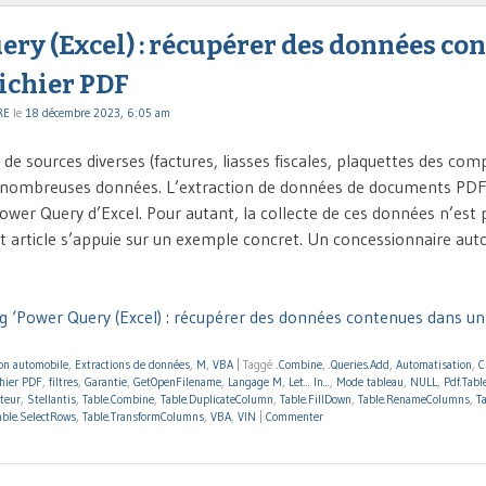
ry (Excel) : récupérer des données co
ichier PDF
RE
le
18 décembre 2023, 6:05 am
 de sources diverses (factures, liasses fiscales, plaquettes des co
nombreuses données. L’extraction de données de documents PDF e
ower Query d’Excel. Pour autant, la collecte de ces données n’est 
Cet article s’appuie sur un exemple concret. Un concessionnaire au
g ‘Power Query (Excel) : récupérer des données contenues dans un 
ion automobile
,
Extractions de données
,
M
,
VBA
|
Taggé
.Combine
,
.Queries.Add
,
Automatisation
,
C
chier PDF
,
filtres
,
Garantie
,
GetOpenFilename
,
Langage M
,
Let... In...
,
Mode tableau
,
NULL
,
Pdf.Tabl
teur
,
Stellantis
,
Table.Combine
,
Table.DuplicateColumn
,
Table.FillDown
,
Table.RenameColumns
,
T
able.SelectRows
,
Table.TransformColumns
,
VBA
,
VIN
|
Commenter