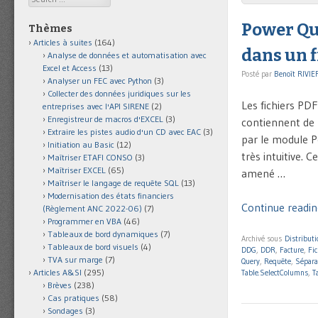
Power Que
Thèmes
Articles à suites
(164)
dans un f
Analyse de données et automatisation avec
Excel et Access
(13)
Posté par
Benoît RIVIE
Analyser un FEC avec Python
(3)
Collecter des données juridiques sur les
Les fichiers PDF
entreprises avec l'API SIRENE
(2)
Enregistreur de macros d'EXCEL
(3)
contiennent de 
Extraire les pistes audio d'un CD avec EAC
(3)
par le module P
Initiation au Basic
(12)
très intuitive. 
Maîtriser ETAFI CONSO
(3)
Maîtriser EXCEL
(65)
amené …
Maîtriser le langage de requête SQL
(13)
Modernisation des états financiers
Continue readin
(Règlement ANC 2022-06)
(7)
Programmer en VBA
(46)
Tableaux de bord dynamiques
(7)
Archivé sous
Distribut
Tableaux de bord visuels
(4)
DDG
,
DDR
,
Facture
,
Fi
TVA sur marge
(7)
Query
,
Requête
,
Sépara
Articles A&SI
(295)
Table.SelectColumns
,
T
Brèves
(238)
Cas pratiques
(58)
Sondages
(3)