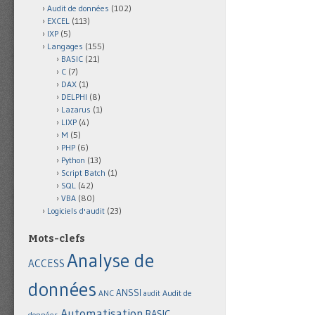
Audit de données
(102)
EXCEL
(113)
IXP
(5)
Langages
(155)
BASIC
(21)
C
(7)
DAX
(1)
DELPHI
(8)
Lazarus
(1)
LIXP
(4)
M
(5)
PHP
(6)
Python
(13)
Script Batch
(1)
SQL
(42)
VBA
(80)
Logiciels d'audit
(23)
Mots-clefs
Analyse de
ACCESS
données
ANSSI
Audit de
ANC
audit
Automatisation
BASIC
données