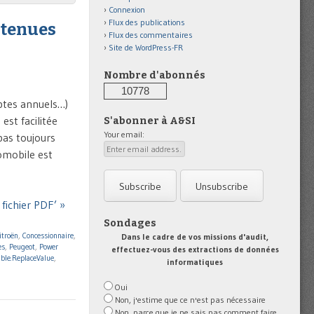
Connexion
Flux des publications
ntenues
Flux des commentaires
Site de WordPress-FR
Nombre d'abonnés
10778
mptes annuels…)
st facilitée
S'abonner à A&SI
Your email:
pas toujours
tomobile est
fichier PDF’ »
Sondages
itroën
,
Concessionnaire
,
Dans le cadre de vos missions d'audit,
es
,
Peugeot
,
Power
effectuez-vous des extractions de données
able.ReplaceValue
,
informatiques
Oui
Non, j'estime que ce n'est pas nécessaire
Non, parce que je ne sais pas comment faire