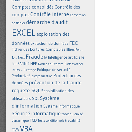
Comptes consolidés
Contrôle des
Contrôle interne
comptes
Conversion
démarche d'audit
de fichier
EXCEL
exploitation des
FEC
données
extraction de données
Fichier des Ecritures Comptables
filtres
For...
Fraude
Intelligence artificielle
IA
To... Next
NEP
Loi SAPIN 2
Normes d'Exercice Professionnel
Politique de sécurité
Piratage
PADoCC
Protection des
Productivité
programmation
prévention de la fraude
données
requête SQL
Sensibilisation des
Système
utilisateurs
SQL
d'information
Système informatique
Sécurité informatique
tableau croisé
TCD
dynamique
Tests conditionnels
traçabilité
VBA
TVA