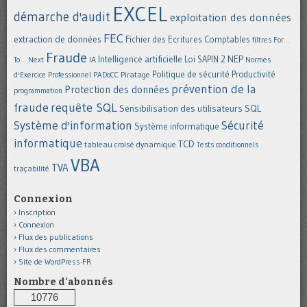
EXCEL
démarche d'audit
exploitation des données
FEC
extraction de données
Fichier des Ecritures Comptables
filtres
For...
Fraude
Intelligence artificielle
NEP
IA
Loi SAPIN 2
To... Next
Normes
Politique de sécurité
Piratage
Productivité
d'Exercice Professionnel
PADoCC
prévention de la
Protection des données
programmation
requête SQL
fraude
Sensibilisation des utilisateurs
SQL
Système d'information
Sécurité
Système informatique
informatique
TCD
tableau croisé dynamique
Tests conditionnels
VBA
TVA
traçabilité
Connexion
Inscription
Connexion
Flux des publications
Flux des commentaires
Site de WordPress-FR
Nombre d'abonnés
10776