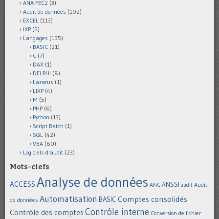
ANA-FEC2
(3)
Audit de données
(102)
EXCEL
(113)
IXP
(5)
Langages
(155)
BASIC
(21)
C
(7)
DAX
(1)
DELPHI
(8)
Lazarus
(1)
LIXP
(4)
M
(5)
PHP
(6)
Python
(13)
Script Batch
(1)
SQL
(42)
VBA
(80)
Logiciels d'audit
(23)
Mots-clefs
Analyse de données
ACCESS
ANSSI
Audit
ANC
audit
Automatisation
Comptes consolidés
BASIC
de données
Contrôle interne
Contrôle des comptes
Conversion de fichier