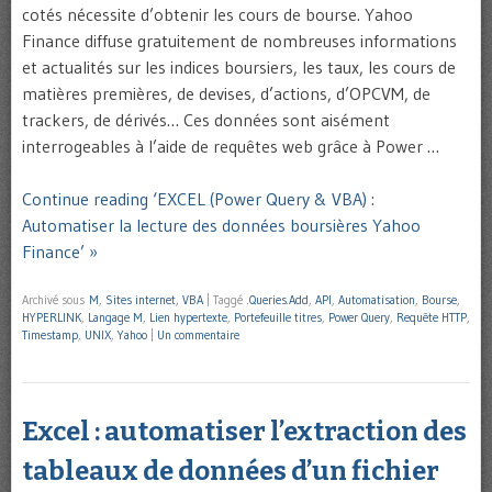
cotés nécessite d’obtenir les cours de bourse. Yahoo
Finance diffuse gratuitement de nombreuses informations
et actualités sur les indices boursiers, les taux, les cours de
matières premières, de devises, d’actions, d’OPCVM, de
trackers, de dérivés… Ces données sont aisément
interrogeables à l’aide de requêtes web grâce à Power …
Continue reading ‘EXCEL (Power Query & VBA) :
Automatiser la lecture des données boursières Yahoo
Finance’ »
Archivé sous
M
,
Sites internet
,
VBA
|
Taggé
.Queries.Add
,
API
,
Automatisation
,
Bourse
,
HYPERLINK
,
Langage M
,
Lien hypertexte
,
Portefeuille titres
,
Power Query
,
Requête HTTP
,
Timestamp
,
UNIX
,
Yahoo
|
Un commentaire
Excel : automatiser l’extraction des
tableaux de données d’un fichier