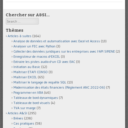
Chercher sur A&SI…
Search
Thèmes
Articles à suites
(164)
Analyse de données et automatisation avec Excel et Access
(13)
Analyser un FEC avec Python
(3)
Collecter des données juridiques sur les entreprises avec l'API SIRENE
(2)
Enregistreur de macros d'EXCEL
(3)
Extraire les pistes audio d'un CD avec EAC
(3)
Initiation au Basic
(12)
Maîtriser ETAFI CONSO
(3)
Maîtriser EXCEL
(65)
Maîtriser le langage de requête SQL
(13)
Modernisation des états financiers (Règlement ANC 2022-06)
(7)
Programmer en VBA
(46)
Tableaux de bord dynamiques
(7)
Tableaux de bord visuels
(4)
TVA sur marge
(7)
Articles A&SI
(295)
Brèves
(238)
Cas pratiques
(58)