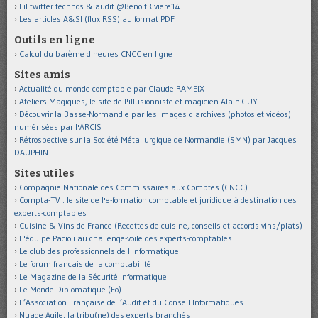
Fil twitter technos & audit @BenoitRiviere14
Les articles A&SI (flux RSS) au format PDF
Outils en ligne
Calcul du barème d'heures CNCC en ligne
Sites amis
Actualité du monde comptable par Claude RAMEIX
Ateliers Magiques, le site de l'illusionniste et magicien Alain GUY
Découvrir la Basse-Normandie par les images d'archives (photos et vidéos)
numérisées par l'ARCIS
Rétrospective sur la Société Métallurgique de Normandie (SMN) par Jacques
DAUPHIN
Sites utiles
Compagnie Nationale des Commissaires aux Comptes (CNCC)
Compta-TV : le site de l'e-formation comptable et juridique à destination des
experts-comptables
Cuisine & Vins de France (Recettes de cuisine, conseils et accords vins/plats)
L'équipe Pacioli au challenge-voile des experts-comptables
Le club des professionnels de l'informatique
Le forum français de la comptabilité
Le Magazine de la Sécurité Informatique
Le Monde Diplomatique (Eo)
L’Association Française de l’Audit et du Conseil Informatiques
Nuage Agile, la tribu(ne) des experts branchés