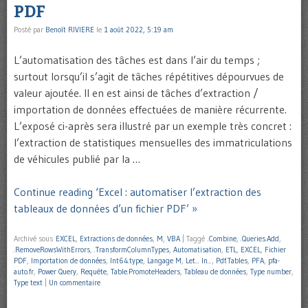
PDF
Posté par
Benoît RIVIERE
le
1 août 2022, 5:19 am
L’automatisation des tâches est dans l’air du temps ;
surtout lorsqu’il s’agit de tâches répétitives dépourvues de
valeur ajoutée. Il en est ainsi de tâches d’extraction /
importation de données effectuées de manière récurrente.
L’exposé ci-après sera illustré par un exemple très concret :
l’extraction de statistiques mensuelles des immatriculations
de véhicules publié par la …
Continue reading ‘Excel : automatiser l’extraction des
tableaux de données d’un fichier PDF’ »
Archivé sous
EXCEL
,
Extractions de données
,
M
,
VBA
|
Taggé
.Combine
,
.Queries.Add
,
.RemoveRowsWithErrors
,
.TransformColumnTypes
,
Automatisation
,
ETL
,
EXCEL
,
Fichier
PDF
,
Importation de données
,
Int64.type
,
Langage M
,
Let... In...
,
Pdf.Tables
,
PFA
,
pfa-
auto.fr
,
Power Query
,
Requête
,
Table.PromoteHeaders
,
Tableau de données
,
Type number
,
Type text
|
Un commentaire