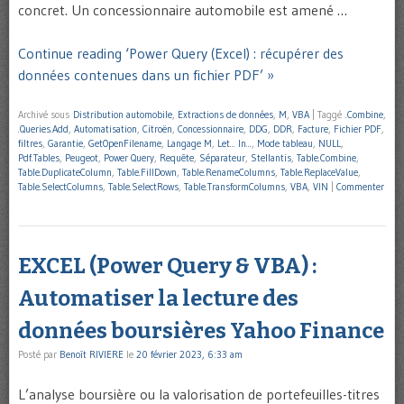
concret. Un concessionnaire automobile est amené …
Continue reading ‘Power Query (Excel) : récupérer des
données contenues dans un fichier PDF’ »
Archivé sous
Distribution automobile
,
Extractions de données
,
M
,
VBA
|
Taggé
.Combine
,
.Queries.Add
,
Automatisation
,
Citroën
,
Concessionnaire
,
DDG
,
DDR
,
Facture
,
Fichier PDF
,
filtres
,
Garantie
,
GetOpenFilename
,
Langage M
,
Let... In...
,
Mode tableau
,
NULL
,
Pdf.Tables
,
Peugeot
,
Power Query
,
Requête
,
Séparateur
,
Stellantis
,
Table.Combine
,
Table.DuplicateColumn
,
Table.FillDown
,
Table.RenameColumns
,
Table.ReplaceValue
,
Table.SelectColumns
,
Table.SelectRows
,
Table.TransformColumns
,
VBA
,
VIN
|
Commenter
EXCEL (Power Query & VBA) :
Automatiser la lecture des
données boursières Yahoo Finance
Posté par
Benoît RIVIERE
le
20 février 2023, 6:33 am
L’analyse boursière ou la valorisation de portefeuilles-titres