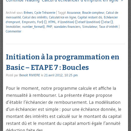
Archivé sous
Brèves
,
Cycle Trésorerie
|
Taggé
Assurance
,
Boucle compteur
,
Calcul de
mensualité
,
Calcul des intérêts
,
Calculatrice en ligne
,
Capital restant dû
,
Echéancier
d'emprunt
,
Emprunts
,
For() {}
,
HTML
,
if (condition) {} elseif (condition) {} else {}
,
Immobilier
,
number_format()
,
PHP
,
scandales financiers
,
Simulateur
,
Taux d'intérêt
|
Commenter
Initiation à la programmation en
Basic – ETAPE 7 : Boucles
Posté par
Benoît RIVIERE
le
21 avril 2012, 10:25 pm
Pour le moment, notre programme calcule et affiche la
mensualité à rembourser. La présente étape propose
d’établir l’échéancier de remboursement. La modélisation
d’un échéancier est simple : pour une échéance donnée, le
montant des intérêts est calculé sur le montant du capital
restant dû et le montant du capital amorti égale l’annuité
déduction faite des …