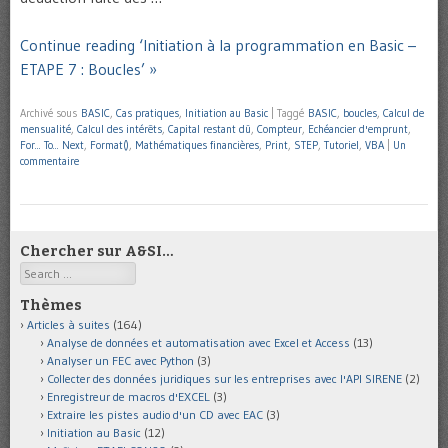
Continue reading ‘Initiation à la programmation en Basic –
ETAPE 7 : Boucles’ »
Archivé sous
BASIC
,
Cas pratiques
,
Initiation au Basic
|
Taggé
BASIC
,
boucles
,
Calcul de
mensualité
,
Calcul des intérêts
,
Capital restant dû
,
Compteur
,
Echéancier d'emprunt
,
For... To... Next
,
Format()
,
Mathématiques financières
,
Print
,
STEP
,
Tutoriel
,
VBA
|
Un
commentaire
Chercher sur A&SI…
Search
Thèmes
Articles à suites
(164)
Analyse de données et automatisation avec Excel et Access
(13)
Analyser un FEC avec Python
(3)
Collecter des données juridiques sur les entreprises avec l'API SIRENE
(2)
Enregistreur de macros d'EXCEL
(3)
Extraire les pistes audio d'un CD avec EAC
(3)
Initiation au Basic
(12)