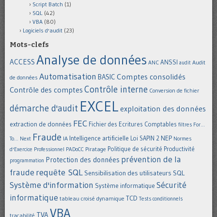
Script Batch
(1)
SQL
(42)
VBA
(80)
Logiciels d'audit
(23)
Mots-clefs
Analyse de données
ACCESS
ANSSI
Audit
ANC
audit
Automatisation
Comptes consolidés
BASIC
de données
Contrôle interne
Contrôle des comptes
Conversion de fichier
EXCEL
démarche d'audit
exploitation des données
FEC
extraction de données
Fichier des Ecritures Comptables
filtres
For...
Fraude
Intelligence artificielle
NEP
IA
Loi SAPIN 2
To... Next
Normes
Politique de sécurité
Piratage
Productivité
d'Exercice Professionnel
PADoCC
prévention de la
Protection des données
programmation
requête SQL
fraude
Sensibilisation des utilisateurs
SQL
Système d'information
Sécurité
Système informatique
informatique
TCD
tableau croisé dynamique
Tests conditionnels
VBA
TVA
traçabilité