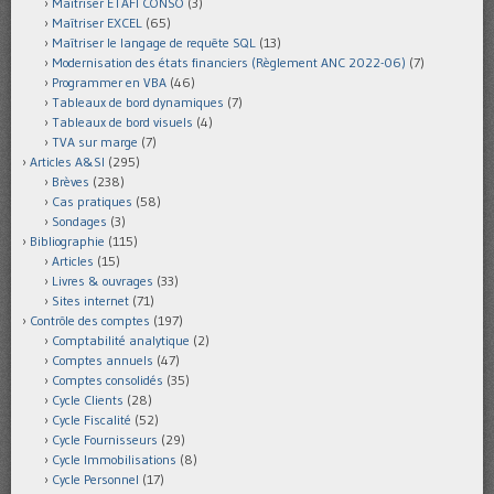
Maîtriser ETAFI CONSO
(3)
Maîtriser EXCEL
(65)
Maîtriser le langage de requête SQL
(13)
Modernisation des états financiers (Règlement ANC 2022-06)
(7)
Programmer en VBA
(46)
Tableaux de bord dynamiques
(7)
Tableaux de bord visuels
(4)
TVA sur marge
(7)
Articles A&SI
(295)
Brèves
(238)
Cas pratiques
(58)
Sondages
(3)
Bibliographie
(115)
Articles
(15)
Livres & ouvrages
(33)
Sites internet
(71)
Contrôle des comptes
(197)
Comptabilité analytique
(2)
Comptes annuels
(47)
Comptes consolidés
(35)
Cycle Clients
(28)
Cycle Fiscalité
(52)
Cycle Fournisseurs
(29)
Cycle Immobilisations
(8)
Cycle Personnel
(17)