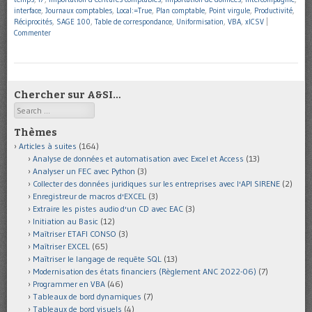
interface
,
Journaux comptables
,
Local:=True
,
Plan comptable
,
Point virgule
,
Productivité
,
Réciprocités
,
SAGE 100
,
Table de correspondance
,
Uniformisation
,
VBA
,
xlCSV
|
Commenter
Chercher sur A&SI…
Search
Thèmes
Articles à suites
(164)
Analyse de données et automatisation avec Excel et Access
(13)
Analyser un FEC avec Python
(3)
Collecter des données juridiques sur les entreprises avec l'API SIRENE
(2)
Enregistreur de macros d'EXCEL
(3)
Extraire les pistes audio d'un CD avec EAC
(3)
Initiation au Basic
(12)
Maîtriser ETAFI CONSO
(3)
Maîtriser EXCEL
(65)
Maîtriser le langage de requête SQL
(13)
Modernisation des états financiers (Règlement ANC 2022-06)
(7)
Programmer en VBA
(46)
Tableaux de bord dynamiques
(7)
Tableaux de bord visuels
(4)