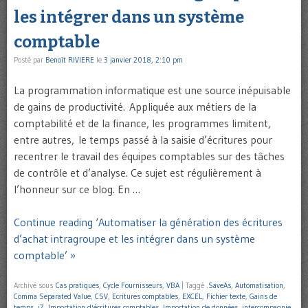
les intégrer dans un système
comptable
Posté par
Benoît RIVIERE
le
3 janvier 2018, 2:10 pm
La programmation informatique est une source inépuisable
de gains de productivité. Appliquée aux métiers de la
comptabilité et de la finance, les programmes limitent,
entre autres, le temps passé à la saisie d’écritures pour
recentrer le travail des équipes comptables sur des tâches
de contrôle et d’analyse. Ce sujet est régulièrement à
l’honneur sur ce blog. En …
Continue reading ‘Automatiser la génération des écritures
d’achat intragroupe et les intégrer dans un système
comptable’ »
Archivé sous
Cas pratiques
,
Cycle Fournisseurs
,
VBA
|
Taggé
.SaveAs
,
Automatisation
,
Comma Separated Value
,
CSV
,
Ecritures comptables
,
EXCEL
,
Fichier texte
,
Gains de
temps
,
i7
,
Importation d'écritures comptables
,
Importation de données
,
intercompagnie
,