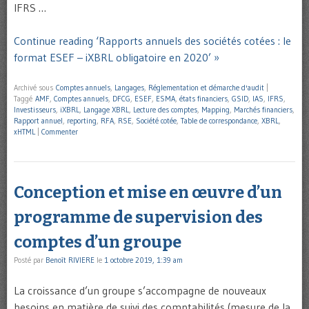
IFRS …
Continue reading ‘Rapports annuels des sociétés cotées : le
format ESEF – iXBRL obligatoire en 2020’ »
Archivé sous
Comptes annuels
,
Langages
,
Réglementation et démarche d'audit
|
Taggé
AMF
,
Comptes annuels
,
DFCG
,
ESEF
,
ESMA
,
états financiers
,
GSID
,
IAS
,
IFRS
,
Investisseurs
,
iXBRL
,
Langage XBRL
,
Lecture des comptes
,
Mapping
,
Marchés financiers
,
Rapport annuel
,
reporting
,
RFA
,
RSE
,
Société cotée
,
Table de correspondance
,
XBRL
,
xHTML
|
Commenter
Conception et mise en œuvre d’un
programme de supervision des
comptes d’un groupe
Posté par
Benoît RIVIERE
le
1 octobre 2019, 1:39 am
La croissance d’un groupe s’accompagne de nouveaux
besoins en matière de suivi des comptabilités (mesure de la