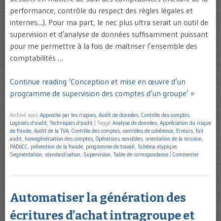
performance, contrôle du respect des règles légales et
internes…). Pour ma part, le nec plus ultra serait un outil de
supervision et d’analyse de données suffisamment puissant
pour me permettre à la fois de maîtriser l’ensemble des
comptabilités …
Continue reading ‘Conception et mise en œuvre d’un
programme de supervision des comptes d’un groupe’ »
Archivé sous
Approche par les risques
,
Audit de données
,
Contrôle des comptes
,
Logiciels d'audit
,
Techniques d'audit
|
Taggé
Analyse de données
,
Appréciation du risque
de fraude
,
Audit de la TVA
,
Contrôle des comptes
,
contrôles de cohérence
,
Erreurs
,
full
audit
,
homogénéisation des comptes
,
Opérations sensibles
,
orientation de la mission
,
PADoCC
,
prévention de la fraude
,
programme de travail
,
Schéma atypique
,
Segmentation
,
standardisation
,
Supervision
,
Table de correspondance
|
Commenter
Automatiser la génération des
écritures d’achat intragroupe et