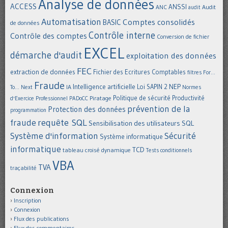
Analyse de données
ACCESS
ANSSI
Audit
ANC
audit
Automatisation
Comptes consolidés
BASIC
de données
Contrôle interne
Contrôle des comptes
Conversion de fichier
EXCEL
démarche d'audit
exploitation des données
FEC
extraction de données
Fichier des Ecritures Comptables
filtres
For...
Fraude
Intelligence artificielle
NEP
IA
Loi SAPIN 2
To... Next
Normes
Politique de sécurité
Piratage
Productivité
d'Exercice Professionnel
PADoCC
prévention de la
Protection des données
programmation
requête SQL
fraude
Sensibilisation des utilisateurs
SQL
Système d'information
Sécurité
Système informatique
informatique
TCD
tableau croisé dynamique
Tests conditionnels
VBA
TVA
traçabilité
Connexion
Inscription
Connexion
Flux des publications
Flux des commentaires