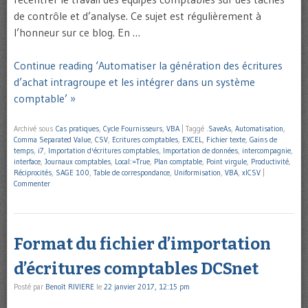
de contrôle et d’analyse. Ce sujet est régulièrement à
l’honneur sur ce blog. En …
Continue reading ‘Automatiser la génération des écritures
d’achat intragroupe et les intégrer dans un système
comptable’ »
Archivé sous
Cas pratiques
,
Cycle Fournisseurs
,
VBA
|
Taggé
.SaveAs
,
Automatisation
,
Comma Separated Value
,
CSV
,
Ecritures comptables
,
EXCEL
,
Fichier texte
,
Gains de
temps
,
i7
,
Importation d'écritures comptables
,
Importation de données
,
intercompagnie
,
interface
,
Journaux comptables
,
Local:=True
,
Plan comptable
,
Point virgule
,
Productivité
,
Réciprocités
,
SAGE 100
,
Table de correspondance
,
Uniformisation
,
VBA
,
xlCSV
|
Commenter
Format du fichier d’importation
d’écritures comptables DCSnet
Posté par
Benoît RIVIERE
le
22 janvier 2017, 12:15 pm