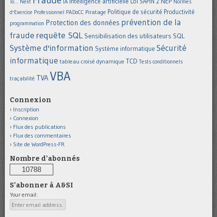
Intelligence artificielle
NEP
IA
Loi SAPIN 2
To... Next
Normes
Politique de sécurité
Piratage
Productivité
d'Exercice Professionnel
PADoCC
prévention de la
Protection des données
programmation
requête SQL
fraude
Sensibilisation des utilisateurs
SQL
Système d'information
Sécurité
Système informatique
informatique
TCD
tableau croisé dynamique
Tests conditionnels
VBA
TVA
traçabilité
Connexion
Inscription
Connexion
Flux des publications
Flux des commentaires
Site de WordPress-FR
Nombre d'abonnés
10788
S'abonner à A&SI
Your email: