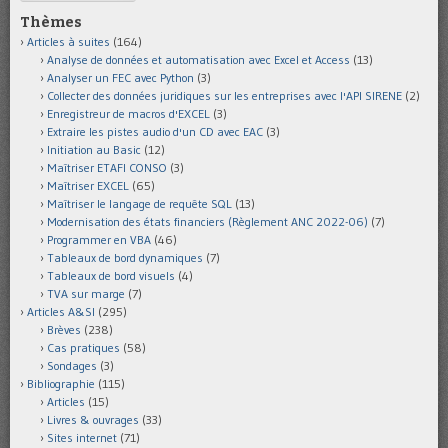
Thèmes
Articles à suites
(164)
Analyse de données et automatisation avec Excel et Access
(13)
Analyser un FEC avec Python
(3)
Collecter des données juridiques sur les entreprises avec l'API SIRENE
(2)
Enregistreur de macros d'EXCEL
(3)
Extraire les pistes audio d'un CD avec EAC
(3)
Initiation au Basic
(12)
Maîtriser ETAFI CONSO
(3)
Maîtriser EXCEL
(65)
Maîtriser le langage de requête SQL
(13)
Modernisation des états financiers (Règlement ANC 2022-06)
(7)
Programmer en VBA
(46)
Tableaux de bord dynamiques
(7)
Tableaux de bord visuels
(4)
TVA sur marge
(7)
Articles A&SI
(295)
Brèves
(238)
Cas pratiques
(58)
Sondages
(3)
Bibliographie
(115)
Articles
(15)
Livres & ouvrages
(33)
Sites internet
(71)