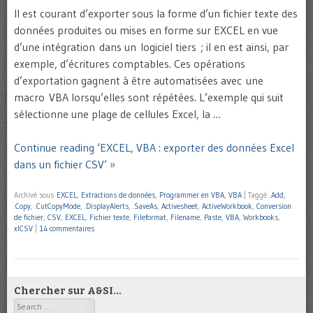
Il est courant d’exporter sous la forme d’un fichier texte des
données produites ou mises en forme sur EXCEL en vue
d’une intégration dans un logiciel tiers ; il en est ainsi, par
exemple, d’écritures comptables. Ces opérations
d’exportation gagnent à être automatisées avec une
macro VBA lorsqu’elles sont répétées. L’exemple qui suit
sélectionne une plage de cellules Excel, la …
Continue reading ‘EXCEL, VBA : exporter des données Excel
dans un fichier CSV’ »
Archivé sous
EXCEL
,
Extractions de données
,
Programmer en VBA
,
VBA
|
Taggé
.Add
,
.Copy
,
.CutCopyMode
,
.DisplayAlerts
,
.SaveAs
,
Activesheet
,
ActiveWorkbook
,
Conversion
de fichier
,
CSV
,
EXCEL
,
Fichier texte
,
Fileformat
,
Filename
,
Paste
,
VBA
,
Workbooks
,
xlCSV
|
14 commentaires
Chercher sur A&SI…
Search