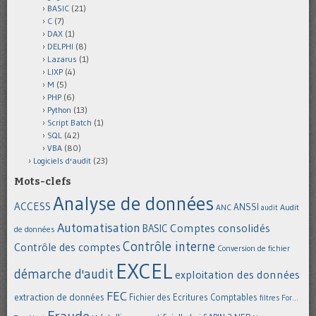
BASIC
(21)
C
(7)
DAX
(1)
DELPHI
(8)
Lazarus
(1)
LIXP
(4)
M
(5)
PHP
(6)
Python
(13)
Script Batch
(1)
SQL
(42)
VBA
(80)
Logiciels d'audit
(23)
Mots-clefs
Analyse de données
ACCESS
ANSSI
Audit
ANC
audit
Automatisation
Comptes consolidés
BASIC
de données
Contrôle interne
Contrôle des comptes
Conversion de fichier
EXCEL
démarche d'audit
exploitation des données
FEC
extraction de données
Fichier des Ecritures Comptables
filtres
For...
Fraude