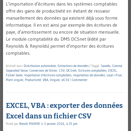
L’importation d’écritures dans les systèmes comptables
offre des gains de productivité en évitant de ressaisir
manuellement des données qui existent déjà sous forme
informatique. Il en est ainsi par exemple des écritures de
paye, d’amortissement ou encore de situation mensuelle.
Le module comptabilité du DMS DCSnet (édité par
Reynolds & Reynolds) permet d’importer des écritures
comptables.
Archivé sous
Distribution automobile
,
Extractions de données
|
Taggé
.SaveAs
,
Comma
Separated Value
,
Conversion de fichier
,
CSV
,
DCSnet
,
Ecritures comptables
,
EXCEL
,
Fichier texte
,
Importation d'écritures comptables
,
Importation de données
,
Local:=True
,
Point virgule
,
Productivité
,
VBA
,
Virgule
,
xlCSV
|
Commenter
EXCEL, VBA : exporter des données
Excel dans un fichier CSV
Posté par
Benoît RIVIERE
le
3 janvier 2016, 4:35 pm