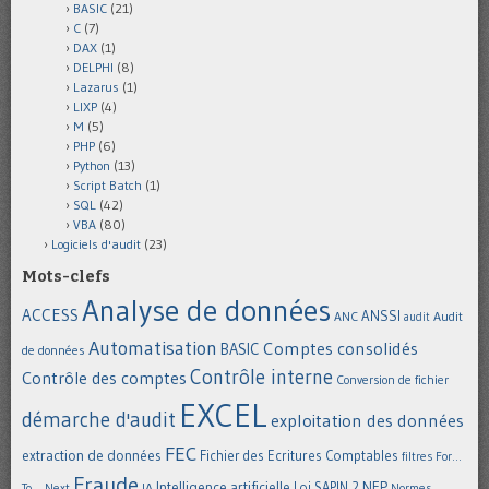
BASIC
(21)
C
(7)
DAX
(1)
DELPHI
(8)
Lazarus
(1)
LIXP
(4)
M
(5)
PHP
(6)
Python
(13)
Script Batch
(1)
SQL
(42)
VBA
(80)
Logiciels d'audit
(23)
Mots-clefs
Analyse de données
ACCESS
ANSSI
Audit
ANC
audit
Automatisation
Comptes consolidés
BASIC
de données
Contrôle interne
Contrôle des comptes
Conversion de fichier
EXCEL
démarche d'audit
exploitation des données
FEC
extraction de données
Fichier des Ecritures Comptables
filtres
For...
Fraude
Intelligence artificielle
NEP
IA
Loi SAPIN 2
To... Next
Normes