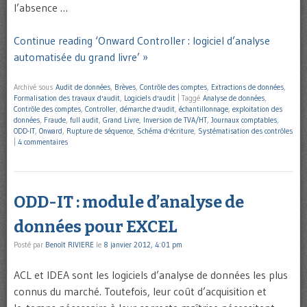
l’absence …
Continue reading ‘Onward Controller : logiciel d’analyse
automatisée du grand livre’ »
Archivé sous
Audit de données
,
Brèves
,
Contrôle des comptes
,
Extractions de données
,
Formalisation des travaux d'audit
,
Logiciels d'audit
|
Taggé
Analyse de données
,
Contrôle des comptes
,
Controller
,
démarche d'audit
,
échantillonnage
,
exploitation des
données
,
Fraude
,
full audit
,
Grand Livre
,
Inversion de TVA/HT
,
Journaux comptables
,
ODD-IT
,
Onward
,
Rupture de séquence
,
Schéma d'écriture
,
Systématisation des contrôles
|
4 commentaires
ODD-IT : module d’analyse de
données pour EXCEL
Posté par
Benoît RIVIERE
le
8 janvier 2012, 4:01 pm
ACL et IDEA sont les logiciels d’analyse de données les plus
connus du marché. Toutefois, leur coût d’acquisition et