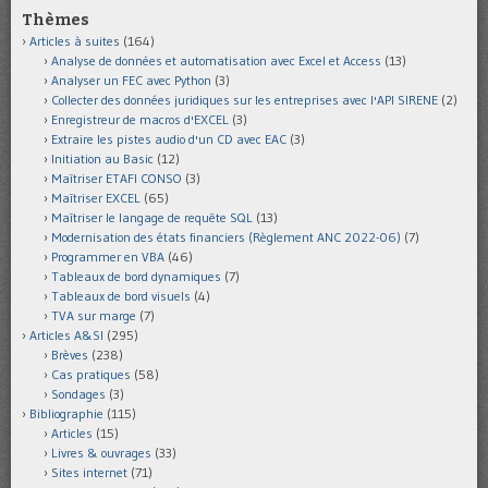
Thèmes
Articles à suites
(164)
Analyse de données et automatisation avec Excel et Access
(13)
Analyser un FEC avec Python
(3)
Collecter des données juridiques sur les entreprises avec l'API SIRENE
(2)
Enregistreur de macros d'EXCEL
(3)
Extraire les pistes audio d'un CD avec EAC
(3)
Initiation au Basic
(12)
Maîtriser ETAFI CONSO
(3)
Maîtriser EXCEL
(65)
Maîtriser le langage de requête SQL
(13)
Modernisation des états financiers (Règlement ANC 2022-06)
(7)
Programmer en VBA
(46)
Tableaux de bord dynamiques
(7)
Tableaux de bord visuels
(4)
TVA sur marge
(7)
Articles A&SI
(295)
Brèves
(238)
Cas pratiques
(58)
Sondages
(3)
Bibliographie
(115)
Articles
(15)
Livres & ouvrages
(33)
Sites internet
(71)