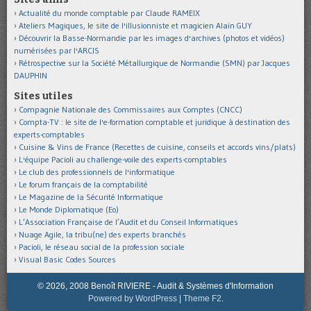
Actualité du monde comptable par Claude RAMEIX
Ateliers Magiques, le site de l'illusionniste et magicien Alain GUY
Découvrir la Basse-Normandie par les images d'archives (photos et vidéos)
numérisées par l'ARCIS
Rétrospective sur la Société Métallurgique de Normandie (SMN) par Jacques
DAUPHIN
Sites utiles
Compagnie Nationale des Commissaires aux Comptes (CNCC)
Compta-TV : le site de l'e-formation comptable et juridique à destination des
experts-comptables
Cuisine & Vins de France (Recettes de cuisine, conseils et accords vins/plats)
L'équipe Pacioli au challenge-voile des experts-comptables
Le club des professionnels de l'informatique
Le forum français de la comptabilité
Le Magazine de la Sécurité Informatique
Le Monde Diplomatique (Eo)
L’Association Française de l’Audit et du Conseil Informatiques
Nuage Agile, la tribu(ne) des experts branchés
Pacioli, le réseau social de la profession sociale
Visual Basic Codes Sources
© 2026, 2008 Benoît RIVIERE - Audit & Systèmes d'Information
Powered by WordPress
|
Theme F2.