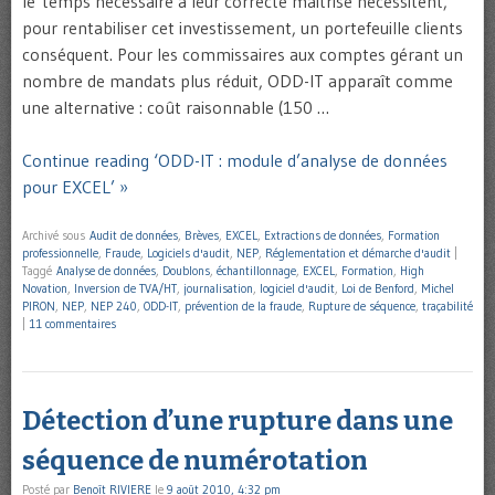
le temps nécessaire à leur correcte maîtrise nécessitent,
pour rentabiliser cet investissement, un portefeuille clients
conséquent. Pour les commissaires aux comptes gérant un
nombre de mandats plus réduit, ODD-IT apparaît comme
une alternative : coût raisonnable (150 …
Continue reading ‘ODD-IT : module d’analyse de données
pour EXCEL’ »
Archivé sous
Audit de données
,
Brèves
,
EXCEL
,
Extractions de données
,
Formation
professionnelle
,
Fraude
,
Logiciels d'audit
,
NEP
,
Réglementation et démarche d'audit
|
Taggé
Analyse de données
,
Doublons
,
échantillonnage
,
EXCEL
,
Formation
,
High
Novation
,
Inversion de TVA/HT
,
journalisation
,
logiciel d'audit
,
Loi de Benford
,
Michel
PIRON
,
NEP
,
NEP 240
,
ODD-IT
,
prévention de la fraude
,
Rupture de séquence
,
traçabilité
|
11 commentaires
Détection d’une rupture dans une
séquence de numérotation
Posté par
Benoît RIVIERE
le
9 août 2010, 4:32 pm