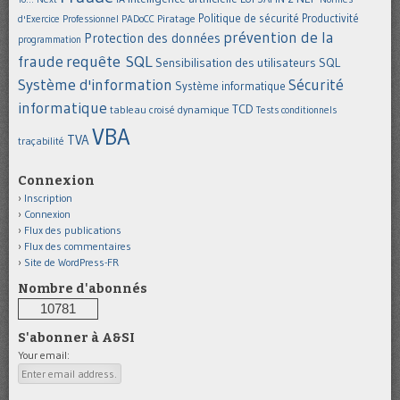
Politique de sécurité
Piratage
Productivité
d'Exercice Professionnel
PADoCC
prévention de la
Protection des données
programmation
requête SQL
fraude
Sensibilisation des utilisateurs
SQL
Système d'information
Sécurité
Système informatique
informatique
TCD
tableau croisé dynamique
Tests conditionnels
VBA
TVA
traçabilité
Connexion
Inscription
Connexion
Flux des publications
Flux des commentaires
Site de WordPress-FR
Nombre d'abonnés
10781
S'abonner à A&SI
Your email: