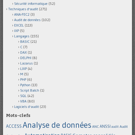
Sécurité informatique
(52)
Techniques d'audit
(271)
ANA-FEC2
(3)
Audit de données
(102)
EXCEL
(113)
IXP
(5)
Langages
(155)
BASIC
(21)
C
(7)
DAX
(1)
DELPHI
(8)
Lazarus
(1)
LIXP
(4)
M
(5)
PHP
(6)
Python
(13)
Script Batch
(1)
SQL
(42)
VBA
(80)
Logiciels d'audit
(23)
Mots-clefs
Analyse de données
ACCESS
ANSSI
Audit
ANC
audit