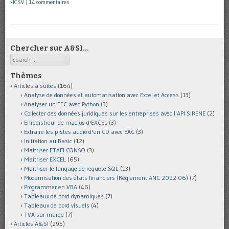
xlCSV
|
14 commentaires
Chercher sur A&SI…
Search
Thèmes
Articles à suites
(164)
Analyse de données et automatisation avec Excel et Access
(13)
Analyser un FEC avec Python
(3)
Collecter des données juridiques sur les entreprises avec l'API SIRENE
(2)
Enregistreur de macros d'EXCEL
(3)
Extraire les pistes audio d'un CD avec EAC
(3)
Initiation au Basic
(12)
Maîtriser ETAFI CONSO
(3)
Maîtriser EXCEL
(65)
Maîtriser le langage de requête SQL
(13)
Modernisation des états financiers (Règlement ANC 2022-06)
(7)
Programmer en VBA
(46)
Tableaux de bord dynamiques
(7)
Tableaux de bord visuels
(4)
TVA sur marge
(7)
Articles A&SI
(295)