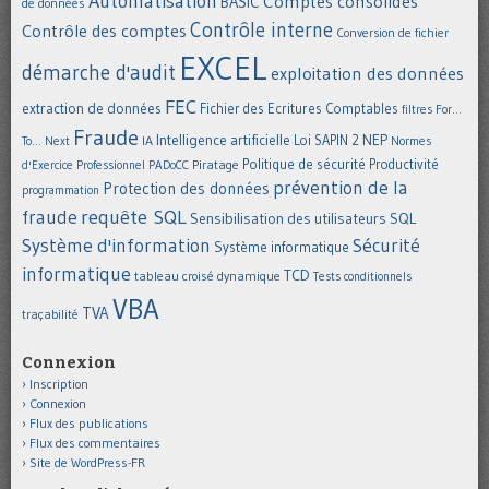
Automatisation
Comptes consolidés
BASIC
de données
Contrôle interne
Contrôle des comptes
Conversion de fichier
EXCEL
démarche d'audit
exploitation des données
FEC
extraction de données
Fichier des Ecritures Comptables
filtres
For...
Fraude
Intelligence artificielle
NEP
IA
Loi SAPIN 2
To... Next
Normes
Politique de sécurité
Piratage
Productivité
d'Exercice Professionnel
PADoCC
prévention de la
Protection des données
programmation
requête SQL
fraude
Sensibilisation des utilisateurs
SQL
Système d'information
Sécurité
Système informatique
informatique
TCD
tableau croisé dynamique
Tests conditionnels
VBA
TVA
traçabilité
Connexion
Inscription
Connexion
Flux des publications
Flux des commentaires
Site de WordPress-FR