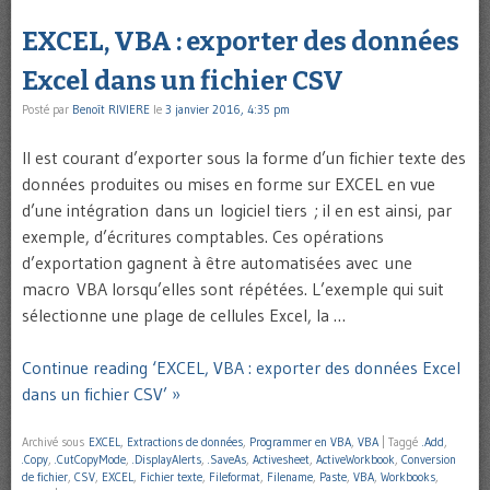
EXCEL, VBA : exporter des données
Excel dans un fichier CSV
Posté par
Benoît RIVIERE
le
3 janvier 2016, 4:35 pm
Il est courant d’exporter sous la forme d’un fichier texte des
données produites ou mises en forme sur EXCEL en vue
d’une intégration dans un logiciel tiers ; il en est ainsi, par
exemple, d’écritures comptables. Ces opérations
d’exportation gagnent à être automatisées avec une
macro VBA lorsqu’elles sont répétées. L’exemple qui suit
sélectionne une plage de cellules Excel, la …
Continue reading ‘EXCEL, VBA : exporter des données Excel
dans un fichier CSV’ »
Archivé sous
EXCEL
,
Extractions de données
,
Programmer en VBA
,
VBA
|
Taggé
.Add
,
.Copy
,
.CutCopyMode
,
.DisplayAlerts
,
.SaveAs
,
Activesheet
,
ActiveWorkbook
,
Conversion
de fichier
,
CSV
,
EXCEL
,
Fichier texte
,
Fileformat
,
Filename
,
Paste
,
VBA
,
Workbooks
,