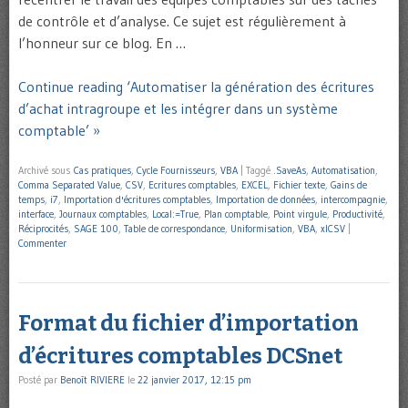
de contrôle et d’analyse. Ce sujet est régulièrement à
l’honneur sur ce blog. En …
Continue reading ‘Automatiser la génération des écritures
d’achat intragroupe et les intégrer dans un système
comptable’ »
Archivé sous
Cas pratiques
,
Cycle Fournisseurs
,
VBA
|
Taggé
.SaveAs
,
Automatisation
,
Comma Separated Value
,
CSV
,
Ecritures comptables
,
EXCEL
,
Fichier texte
,
Gains de
temps
,
i7
,
Importation d'écritures comptables
,
Importation de données
,
intercompagnie
,
interface
,
Journaux comptables
,
Local:=True
,
Plan comptable
,
Point virgule
,
Productivité
,
Réciprocités
,
SAGE 100
,
Table de correspondance
,
Uniformisation
,
VBA
,
xlCSV
|
Commenter
Format du fichier d’importation
d’écritures comptables DCSnet
Posté par
Benoît RIVIERE
le
22 janvier 2017, 12:15 pm