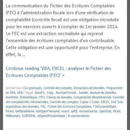
La communication du Fichier des Ecritures Comptables
(FEC) à l’administration fiscale lors d’une vérification de
comptabilité (contrôle fiscal) est une obligation introduite
pour les exercices ouverts à compter du 1er janvier 2014.
Le FEC est une extraction normalisée qui reprend
l’ensemble des écritures comptables d’un contribuable.
Cette obligation est une opportunité pour l’entreprise. En
effet, la …
Continue reading ‘VBA, EXCEL : analyser le Fichier des
Ecritures Comptables (FEC)’ »
Archivé sous
Cas pratiques
,
Contrôle des comptes
,
Extractions de données
,
Programmer
en VBA
,
VBA
|
Taggé
.AutoFit
,
.Copy
,
.NumberFormat
,
.SaveAs
,
Analyse de données
,
Autofilter
,
Bibliothèque
,
CFCI
,
Champ de données
,
Comptabilité dématérialisée
,
Contrôle
des comptabilités informatisées
,
Contrôle des comptes
,
Copier / Coller
,
EXCEL
,
Exit Sub
,
exploitation des données
,
FEC
,
Fichier des Ecritures Comptables
,
FileSystemObject
,
filtres
,
GetBaseName
,
GetOpenFilename
,
insert
,
Left()
,
normalisation
,
OpenText
,
Paste
,
Références
,
SUBTOTAL
,
xlOpenXMLWorkbook
|
8 commentaires