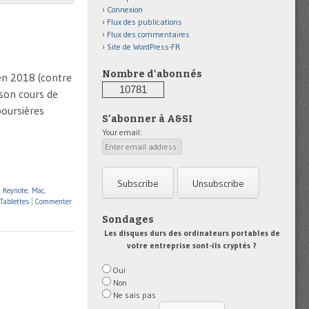
Connexion
Flux des publications
Flux des commentaires
Site de WordPress-FR
Nombre d'abonnés
 en 2018 (contre
10781
 son cours de
boursières
S'abonner à A&SI
Your email:
,
Keynote
,
Mac
,
Tablettes
|
Commenter
Sondages
Les disques durs des ordinateurs portables de
votre entreprise sont-ils cryptés ?
Oui
Non
Ne sais pas