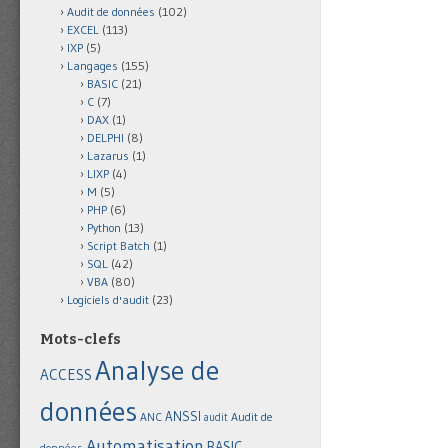
Audit de données
(102)
EXCEL
(113)
IXP
(5)
Langages
(155)
BASIC
(21)
C
(7)
DAX
(1)
DELPHI
(8)
Lazarus
(1)
LIXP
(4)
M
(5)
PHP
(6)
Python
(13)
Script Batch
(1)
SQL
(42)
VBA
(80)
Logiciels d'audit
(23)
Mots-clefs
Analyse de
ACCESS
données
ANSSI
Audit de
ANC
audit
Automatisation
BASIC
données