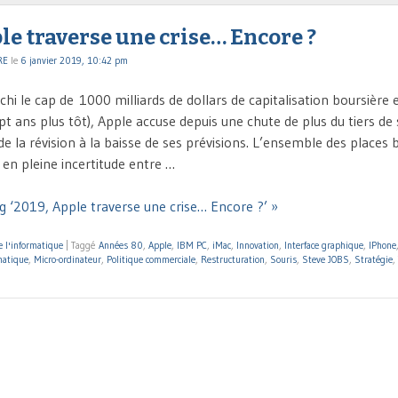
le traverse une crise… Encore ?
RE
le
6 janvier 2019, 10:42 pm
chi le cap de 1000 milliards de dollars de capitalisation boursière
pt ans plus tôt), Apple accuse depuis une chute de plus du tiers de
e la révision à la baisse de ses prévisions. L’ensemble des places 
 en pleine incertitude entre …
g ‘2019, Apple traverse une crise… Encore ?’ »
e l'informatique
|
Taggé
Années 80
,
Apple
,
IBM PC
,
iMac
,
Innovation
,
Interface graphique
,
IPhone
matique
,
Micro-ordinateur
,
Politique commerciale
,
Restructuration
,
Souris
,
Steve JOBS
,
Stratégie
,