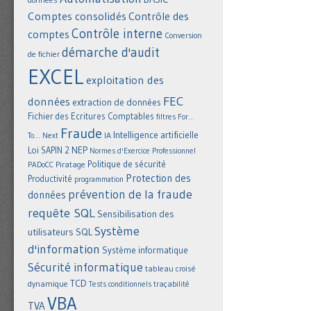
Comptes consolidés
Contrôle des
Contrôle interne
comptes
Conversion
démarche d'audit
de fichier
EXCEL
exploitation des
FEC
données
extraction de données
Fichier des Ecritures Comptables
filtres
For...
Fraude
Intelligence artificielle
IA
To... Next
NEP
Loi SAPIN 2
Normes d'Exercice Professionnel
Politique de sécurité
Piratage
PADoCC
Protection des
Productivité
programmation
prévention de la fraude
données
requête SQL
Sensibilisation des
Système
utilisateurs
SQL
d'information
Système informatique
Sécurité informatique
tableau croisé
TCD
dynamique
Tests conditionnels
traçabilité
VBA
TVA