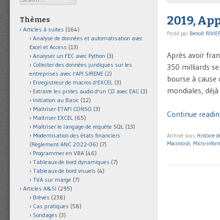
2019, App
Thèmes
Articles à suites
(164)
Posté par
Benoît RIVIE
Analyse de données et automatisation avec
Excel et Access
(13)
Après avoir fran
Analyser un FEC avec Python
(3)
Collecter des données juridiques sur les
350 milliards se
entreprises avec l'API SIRENE
(2)
bourse à cause d
Enregistreur de macros d'EXCEL
(3)
mondiales, déjà
Extraire les pistes audio d'un CD avec EAC
(3)
Initiation au Basic
(12)
Maîtriser ETAFI CONSO
(3)
Continue readin
Maîtriser EXCEL
(65)
Maîtriser le langage de requête SQL
(13)
Modernisation des états financiers
Archivé sous
Histoire d
Macintosh
,
Micro-infor
(Règlement ANC 2022-06)
(7)
Programmer en VBA
(46)
Tableaux de bord dynamiques
(7)
Tableaux de bord visuels
(4)
TVA sur marge
(7)
Articles A&SI
(295)
Brèves
(238)
Cas pratiques
(58)
Sondages
(3)