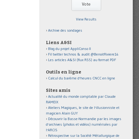
View Results
Archive des sondages
Liens A&SI
Blog du projet AppliConso II
Fil twitter technos & audit @BenoitRiviere14
Les articles A&SI (flux RSS) au format PDF
Outils en ligne
Calcul du barème d'heures CNCC en ligne
Sites amis
Actualité du monde comptable par Claude
RAMEIX
Ateliers Magiques, le site de l'illusionniste et
magicien Alain GUY
Découvrir la Basse-Normandie par les images
d'archives (photos et vidéos) numérisées par
l'ARCIS
Rétrospective sur la Société Métallurgique de