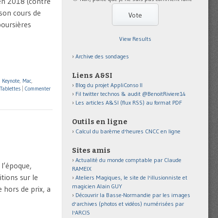
 en 2018 (contre
 son cours de
boursières
View Results
Archive des sondages
Liens A&SI
,
Keynote
,
Mac
,
Blog du projet AppliConso II
Tablettes
|
Commenter
Fil twitter technos & audit @BenoitRiviere14
Les articles A&SI (flux RSS) au format PDF
Outils en ligne
Calcul du barème d'heures CNCC en ligne
Sites amis
Actualité du monde comptable par Claude
 l’époque,
RAMEIX
tions sur le
Ateliers Magiques, le site de l'illusionniste et
magicien Alain GUY
 hors de prix, a
Découvrir la Basse-Normandie par les images
d'archives (photos et vidéos) numérisées par
l'ARCIS