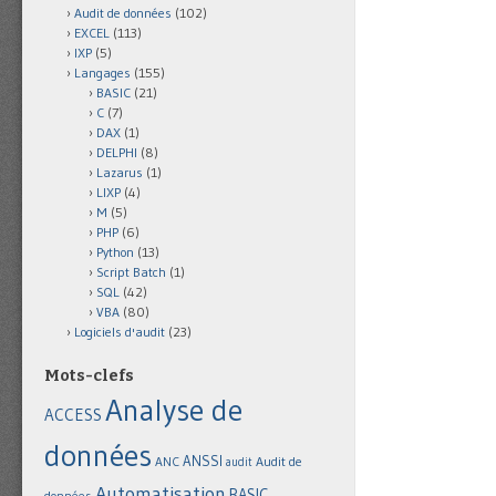
Audit de données
(102)
EXCEL
(113)
IXP
(5)
Langages
(155)
BASIC
(21)
C
(7)
DAX
(1)
DELPHI
(8)
Lazarus
(1)
LIXP
(4)
M
(5)
PHP
(6)
Python
(13)
Script Batch
(1)
SQL
(42)
VBA
(80)
Logiciels d'audit
(23)
Mots-clefs
Analyse de
ACCESS
données
ANSSI
Audit de
ANC
audit
Automatisation
BASIC
données