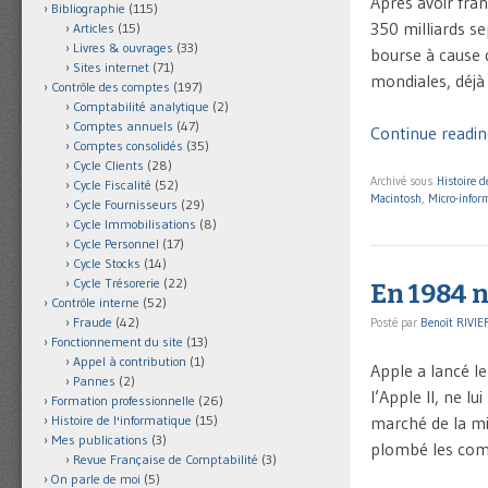
Après avoir fran
Bibliographie
(115)
350 milliards se
Articles
(15)
Livres & ouvrages
(33)
bourse à cause d
Sites internet
(71)
mondiales, déjà
Contrôle des comptes
(197)
Comptabilité analytique
(2)
Comptes annuels
(47)
Continue readin
Comptes consolidés
(35)
Cycle Clients
(28)
Archivé sous
Histoire d
Cycle Fiscalité
(52)
Macintosh
,
Micro-infor
Cycle Fournisseurs
(29)
Cycle Immobilisations
(8)
Cycle Personnel
(17)
Cycle Stocks
(14)
Cycle Trésorerie
(22)
En 1984 n
Contrôle interne
(52)
Fraude
(42)
Posté par
Benoît RIVIE
Fonctionnement du site
(13)
Appel à contribution
(1)
Apple a lancé le
Pannes
(2)
l’Apple II, ne l
Formation professionnelle
(26)
marché de la mic
Histoire de l'informatique
(15)
Mes publications
(3)
plombé les comp
Revue Française de Comptabilité
(3)
On parle de moi
(5)