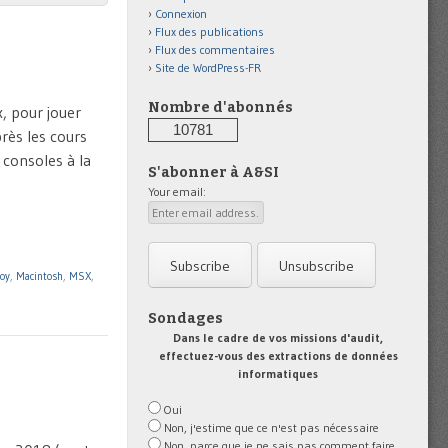
Connexion
Flux des publications
Flux des commentaires
Site de WordPress-FR
Nombre d'abonnés
, pour jouer
10781
rès les cours
 consoles à la
S'abonner à A&SI
Your email:
oy
,
Macintosh
,
MSX
,
Sondages
Dans le cadre de vos missions d'audit,
effectuez-vous des extractions de données
informatiques
Oui
Non, j'estime que ce n'est pas nécessaire
Non, parce que je ne sais pas comment faire