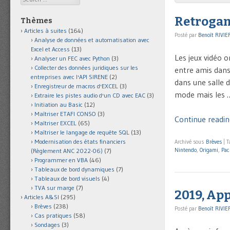
Retrogami
Thèmes
Articles à suites
(164)
Posté par
Benoît RIVIE
Analyse de données et automatisation avec
Excel et Access
(13)
Les jeux vidéo 
Analyser un FEC avec Python
(3)
Collecter des données juridiques sur les
entre amis dans
entreprises avec l'API SIRENE
(2)
dans une salle d
Enregistreur de macros d'EXCEL
(3)
mode mais les 
Extraire les pistes audio d'un CD avec EAC
(3)
Initiation au Basic
(12)
Maîtriser ETAFI CONSO
(3)
Continue reading
Maîtriser EXCEL
(65)
Maîtriser le langage de requête SQL
(13)
Modernisation des états financiers
Archivé sous
Brèves
|
T
Nintendo
,
Origami
,
Pac
(Règlement ANC 2022-06)
(7)
Programmer en VBA
(46)
Tableaux de bord dynamiques
(7)
Tableaux de bord visuels
(4)
TVA sur marge
(7)
2019, App
Articles A&SI
(295)
Brèves
(238)
Posté par
Benoît RIVIE
Cas pratiques
(58)
Sondages
(3)