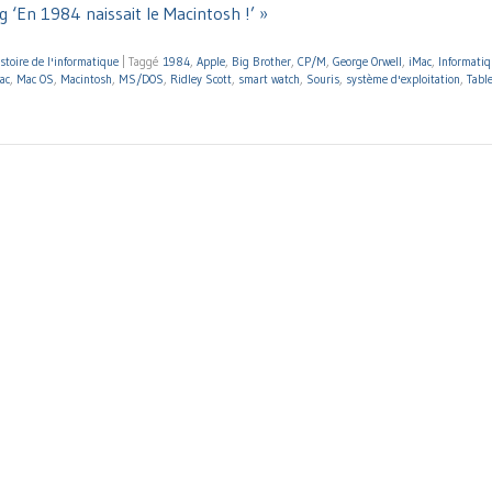
g ‘En 1984 naissait le Macintosh !’ »
stoire de l'informatique
|
Taggé
1984
,
Apple
,
Big Brother
,
CP/M
,
George Orwell
,
iMac
,
Informatiq
ac
,
Mac OS
,
Macintosh
,
MS/DOS
,
Ridley Scott
,
smart watch
,
Souris
,
système d'exploitation
,
Tabl