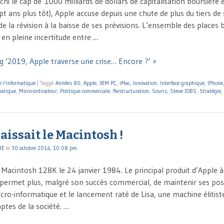
chi le cap de 1000 milliards de dollars de capitalisation boursière
pt ans plus tôt), Apple accuse depuis une chute de plus du tiers de
e la révision à la baisse de ses prévisions. L’ensemble des places 
 en pleine incertitude entre …
g ‘2019, Apple traverse une crise… Encore ?’ »
e l'informatique
|
Taggé
Années 80
,
Apple
,
IBM PC
,
iMac
,
Innovation
,
Interface graphique
,
IPhone
matique
,
Micro-ordinateur
,
Politique commerciale
,
Restructuration
,
Souris
,
Steve JOBS
,
Stratégie
,
aissait le Macintosh !
RE
le
30 octobre 2014, 10:08 pm
 Macintosh 128K le 24 janvier 1984. Le principal produit d’Apple à
ui permet plus, malgré son succès commercial, de maintenir ses posi
ro-informatique et le lancement raté de Lisa, une machine élitiste
tes de la société. …