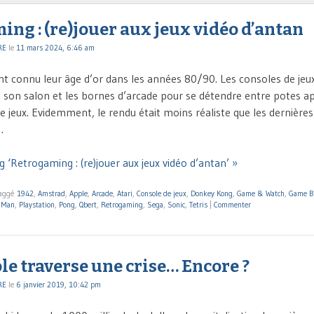
ng : (re)jouer aux jeux vidéo d’antan
RE
le
11 mars 2024, 6:46 am
ont connu leur âge d’or dans les années 80/90. Les consoles de jeux
 son salon et les bornes d’arcade pour se détendre entre potes ap
e jeux. Evidemment, le rendu était moins réaliste que les dernières
…
 ‘Retrogaming : (re)jouer aux jeux vidéo d’antan’ »
aggé
1942
,
Amstrad
,
Apple
,
Arcade
,
Atari
,
Console de jeux
,
Donkey Kong
,
Game & Watch
,
Game B
 Man
,
Playstation
,
Pong
,
Qbert
,
Retrogaming
,
Sega
,
Sonic
,
Tetris
|
Commenter
le traverse une crise… Encore ?
RE
le
6 janvier 2019, 10:42 pm