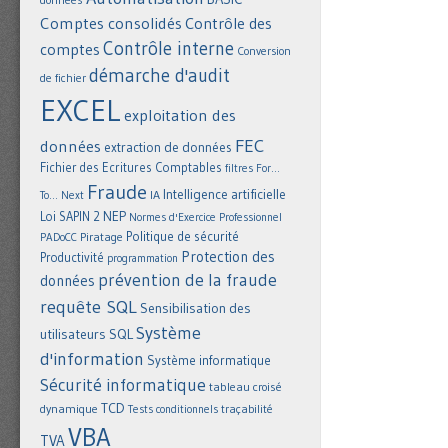
Comptes consolidés
Contrôle des
Contrôle interne
comptes
Conversion
démarche d'audit
de fichier
EXCEL
exploitation des
FEC
données
extraction de données
Fichier des Ecritures Comptables
filtres
For...
Fraude
Intelligence artificielle
IA
To... Next
NEP
Loi SAPIN 2
Normes d'Exercice Professionnel
Politique de sécurité
Piratage
PADoCC
Protection des
Productivité
programmation
prévention de la fraude
données
requête SQL
Sensibilisation des
Système
utilisateurs
SQL
d'information
Système informatique
Sécurité informatique
tableau croisé
TCD
dynamique
Tests conditionnels
traçabilité
VBA
TVA