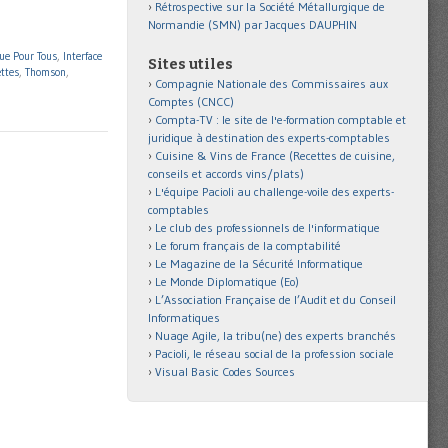
Rétrospective sur la Société Métallurgique de
Normandie (SMN) par Jacques DAUPHIN
ue Pour Tous
,
Interface
Sites utiles
ettes
,
Thomson
,
Compagnie Nationale des Commissaires aux
Comptes (CNCC)
Compta-TV : le site de l'e-formation comptable et
juridique à destination des experts-comptables
Cuisine & Vins de France (Recettes de cuisine,
conseils et accords vins/plats)
L'équipe Pacioli au challenge-voile des experts-
comptables
Le club des professionnels de l'informatique
Le forum français de la comptabilité
Le Magazine de la Sécurité Informatique
Le Monde Diplomatique (Eo)
L’Association Française de l’Audit et du Conseil
Informatiques
Nuage Agile, la tribu(ne) des experts branchés
Pacioli, le réseau social de la profession sociale
Visual Basic Codes Sources